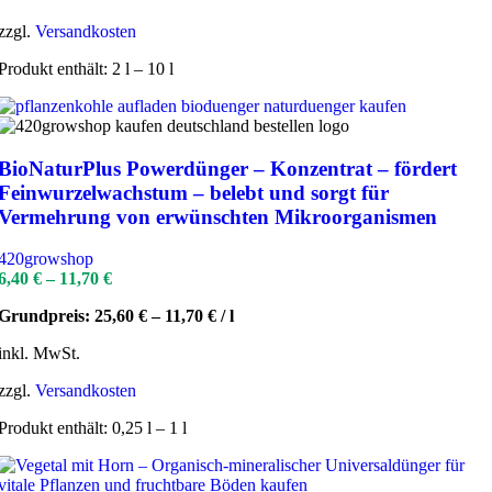
zzgl.
Versandkosten
Produkt enthält: 2
l
– 10
l
BioNaturPlus Powerdünger – Konzentrat – fördert
Feinwurzelwachstum – belebt und sorgt für
Vermehrung von erwünschten Mikroorganismen
420growshop
6,40
€
–
11,70
€
Grundpreis:
25,60
€
–
11,70
€
/
l
inkl. MwSt.
zzgl.
Versandkosten
Produkt enthält: 0,25
l
– 1
l