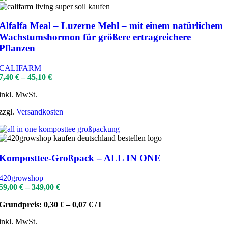
Alfalfa Meal – Luzerne Mehl – mit einem natürlichem
Wachstumshormon für größere ertragreichere
Pflanzen
CALIFARM
7,40
€
–
45,10
€
inkl. MwSt.
zzgl.
Versandkosten
Komposttee-Großpack – ALL IN ONE
420growshop
59,00
€
–
349,00
€
Grundpreis:
0,30
€
–
0,07
€
/
l
inkl. MwSt.