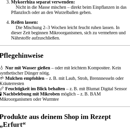
Mykorrhiza separat verwenden:
Nicht in die Masse mischen – direkt beim Einpflanzen in das
Pflanzloch oder an den Wurzelballen geben.
Reifen lassen:
Die Mischung 2–3 Wochen leicht feucht ruhen lassen. In
dieser Zeit beginnen Mikroorganismen, sich zu vermehren und
Nährstoffe aufzuschließen.
Pflegehinweise
💧
Nur mit Wasser gießen
– oder mit leichtem Komposttee. Kein
synthetischer Dünger nötig.
🌱
Mulchen empfohlen
– z. B. mit Laub, Stroh, Brennnesseln oder
Kräuterresten
📏
Feuchtigkeit im Blick behalten
– z. B. mit Blumat Digital Sensor
🧪
Nachbelebung mit Mikroben
möglich – z. B. BAM
Mikroorganismen oder Wurmtee
Produkte aus deinem Shop im Rezept
„Erfurt“