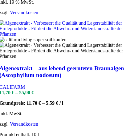
inkl. 19 % MwSt.
zzgl.
Versandkosten
Algenextrakt – aus lebend geernteten Braunalgen
(Ascophyllum nodosum)
CALIFARM
11,70
€
–
55,90
€
Grundpreis:
11,70
€
–
5,59
€
/
l
inkl. MwSt.
zzgl.
Versandkosten
Produkt enthält: 10
l