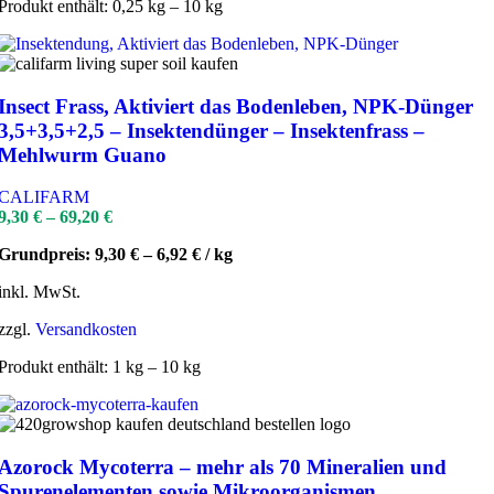
Produkt enthält: 0,25
kg
– 10
kg
Insect Frass, Aktiviert das Bodenleben, NPK-Dünger
3,5+3,5+2,5 – Insektendünger – Insektenfrass –
Mehlwurm Guano
CALIFARM
9,30
€
–
69,20
€
Grundpreis:
9,30
€
–
6,92
€
/
kg
inkl. MwSt.
zzgl.
Versandkosten
Produkt enthält: 1
kg
– 10
kg
Azorock Mycoterra – mehr als 70 Mineralien und
Spurenelementen sowie Mikroorganismen