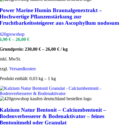
Power Marine Humin Braunalgenextrakt –
Hochwertige Pflanzenstärkung zur
Fruchtbarkeitssteigerer aus Ascophyllum nodosum
420growshop
6,90
€
–
26,00
€
Grundpreis:
230,00
€
–
26,00
€
/
kg
inkl. MwSt.
zzgl.
Versandkosten
Produkt enthält: 0,03
kg
– 1
kg
Kalzium Natur Bentonit – Calciumbentonit –
Bodenverbesserer & Bodenaktivator – feines
Bentonitmehl oder Granulat