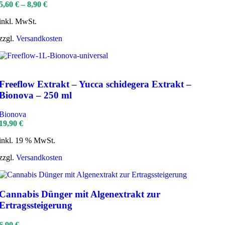
5,60
€
–
8,90
€
inkl. MwSt.
zzgl.
Versandkosten
Freeflow Extrakt – Yucca schidegera Extrakt –
Bionova – 250 ml
Bionova
19,90
€
inkl. 19 % MwSt.
zzgl.
Versandkosten
Cannabis Dünger mit Algenextrakt zur
Ertragssteigerung
6,90
€