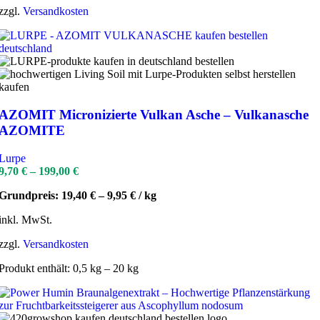
zzgl.
Versandkosten
AZOMIT Micronizierte Vulkan Asche – Vulkanasche
AZOMITE
Lurpe
9,70
€
–
199,00
€
Grundpreis:
19,40
€
–
9,95
€
/
kg
inkl. MwSt.
zzgl.
Versandkosten
Produkt enthält: 0,5
kg
– 20
kg