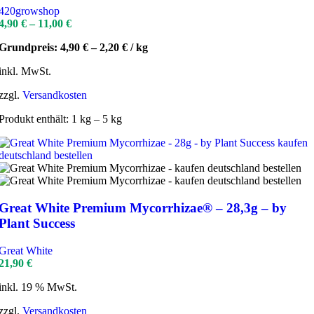
420growshop
4,90
€
–
11,00
€
Grundpreis:
4,90
€
–
2,20
€
/
kg
inkl. MwSt.
zzgl.
Versandkosten
Produkt enthält: 1
kg
– 5
kg
Great White Premium Mycorrhizae® – 28,3g – by
Plant Success
Great White
21,90
€
inkl. 19 % MwSt.
zzgl.
Versandkosten