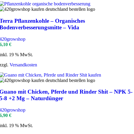
Terra Pflanzenkohle – Organisches
Bodenverbesserungsmitte – Vida
420growshop
6,10
€
inkl. 19 % MwSt.
zzgl.
Versandkosten
Guano mit Chicken, Pferde und Rinder Shit – NPK 5-
5-8 +2 Mg – Naturdünger
420growshop
6,90
€
inkl. 19 % MwSt.