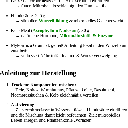
BIO-Zuckerrohrmelasse: 10–15 ml verdünnt einrühren
→ füttert Mikroben, beschleunigt den Humusaufbau
Huminsäure: 2–5 g
→ stimuliert
Wurzelbildung
& mikrobielles Gleichgewicht
Kelp Meal (
Ascophyllum Nodosum
): 30 g
→ natürliche Hormone,
Mikronährstoffe & Enzyme
Mykorrhiza Granulat: gemäß Anleitung lokal in den Wurzelraum
einarbeiten
→ verbessert Nährstoffaufnahme & Wurzelverzweigung
Anleitung zur Herstellung
Trockene Komponenten mischen:
Erde, Kokos, Wurmhumus, Pflanzenkohle, Basaltmehl,
Neempresskuchen & Kelp gleichmäßig verteilen.
Aktivierung:
Zuckerrohrmelasse in Wasser auflösen, Huminsäure einrühren
und die Mischung damit leicht befeuchten. Ziel: mikrobielles
Leben anregen und Pflanzenkohle „vorladen“.