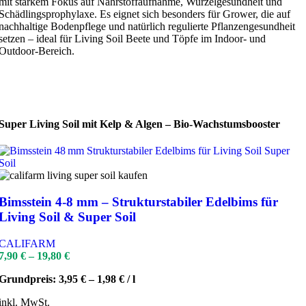
mit starkem Fokus auf Nährstoffaufnahme, Wurzelgesundheit und
Schädlingsprophylaxe. Es eignet sich besonders für Grower, die auf
nachhaltige Bodenpflege und natürlich regulierte Pflanzengesundheit
setzen – ideal für Living Soil Beete und Töpfe im Indoor- und
Outdoor-Bereich.
Super Living Soil mit Kelp & Algen – Bio-Wachstumsbooster
Bimsstein 4-8 mm – Strukturstabiler Edelbims für
Living Soil & Super Soil
CALIFARM
7,90
€
–
19,80
€
Grundpreis:
3,95
€
–
1,98
€
/
l
inkl. MwSt.