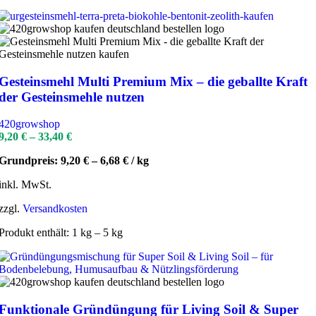
Gesteinsmehl Multi Premium Mix – die geballte Kraft
der Gesteinsmehle nutzen
420growshop
9,20
€
–
33,40
€
Grundpreis:
9,20
€
–
6,68
€
/
kg
inkl. MwSt.
zzgl.
Versandkosten
Produkt enthält: 1
kg
– 5
kg
Funktionale Gründüngung für Living Soil & Super