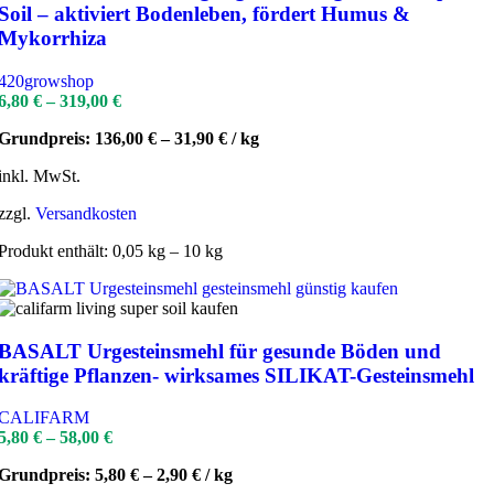
Soil – aktiviert Bodenleben, fördert Humus &
Mykorrhiza
420growshop
6,80
€
–
319,00
€
Grundpreis:
136,00
€
–
31,90
€
/
kg
inkl. MwSt.
zzgl.
Versandkosten
Produkt enthält: 0,05
kg
– 10
kg
BASALT Urgesteinsmehl für gesunde Böden und
kräftige Pflanzen- wirksames SILIKAT-Gesteinsmehl
CALIFARM
5,80
€
–
58,00
€
Grundpreis:
5,80
€
–
2,90
€
/
kg