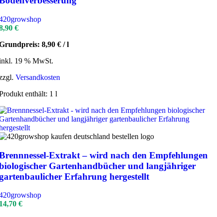
Bodenverbesserung
420growshop
8,90
€
Grundpreis:
8,90
€
/
l
inkl. 19 % MwSt.
zzgl.
Versandkosten
Produkt enthält: 1
l
Brennnessel-Extrakt – wird nach den Empfehlungen
biologischer Gartenhandbücher und langjähriger
gartenbaulicher Erfahrung hergestellt
420growshop
14,70
€