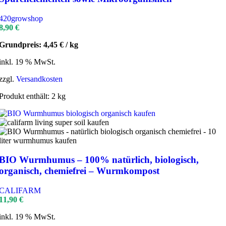
420growshop
8,90
€
Grundpreis:
4,45
€
/
kg
inkl. 19 % MwSt.
zzgl.
Versandkosten
Produkt enthält: 2
kg
BIO Wurmhumus – 100% natürlich, biologisch,
organisch, chemiefrei – Wurmkompost
CALIFARM
11,90
€
inkl. 19 % MwSt.