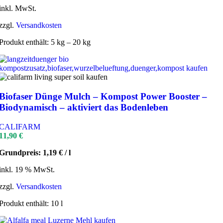
inkl. MwSt.
zzgl.
Versandkosten
Produkt enthält: 5
kg
– 20
kg
Biofaser Dünge Mulch – Kompost Power Booster –
Biodynamisch – aktiviert das Bodenleben
CALIFARM
11,90
€
Grundpreis:
1,19
€
/
l
inkl. 19 % MwSt.
zzgl.
Versandkosten
Produkt enthält: 10
l