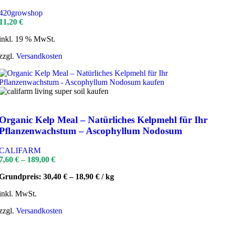
420growshop
11,20
€
inkl. 19 % MwSt.
zzgl.
Versandkosten
Organic Kelp Meal – Natürliches Kelpmehl für Ihr
Pflanzenwachstum – Ascophyllum Nodosum
CALIFARM
7,60
€
–
189,00
€
Grundpreis:
30,40
€
–
18,90
€
/
kg
inkl. MwSt.
zzgl.
Versandkosten