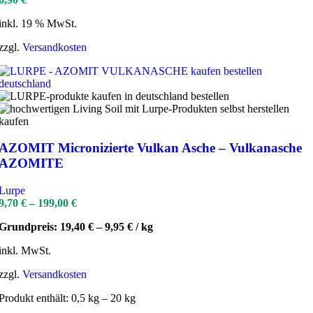
inkl. 19 % MwSt.
zzgl.
Versandkosten
AZOMIT Micronizierte Vulkan Asche – Vulkanasche
AZOMITE
Lurpe
9,70
€
–
199,00
€
Grundpreis:
19,40
€
–
9,95
€
/
kg
inkl. MwSt.
zzgl.
Versandkosten
Produkt enthält: 0,5
kg
– 20
kg