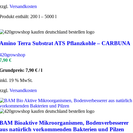
zzgl.
Versandkosten
Produkt enthält: 200
l
– 5000
l
Amino Terra Substrat ATS Pflanzkohle – CARBUNA
420growshop
7,90
€
Grundpreis:
7,90
€
/
l
inkl. 19 % MwSt.
zzgl.
Versandkosten
BAM Bioaktive Mikroorganismen, Bodenverbesserer
aus natürlich vorkommenden Bakterien und Pilzen