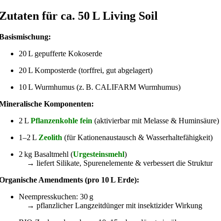
Zutaten für ca. 50 L Living Soil
Basismischung:
20 L gepufferte Kokoserde
20 L Komposterde (torffrei, gut abgelagert)
10 L Wurmhumus (z. B. CALIFARM Wurmhumus)
Mineralische Komponenten:
2 L
Pflanzenkohle fein
(aktivierbar mit Melasse & Huminsäure)
1–2 L
Zeolith
(für Kationenaustausch & Wasserhaltefähigkeit)
2 kg Basaltmehl (
Urgesteinsmehl
)
→ liefert Silikate, Spurenelemente & verbessert die Struktur
Organische Amendments (pro 10 L Erde):
Neempresskuchen: 30 g
→ pflanzlicher Langzeitdünger mit insektizider Wirkung