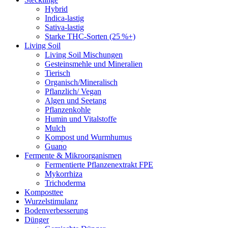
Hybrid
Indica-lastig
Sativa-lastig
Starke THC-Sorten (25 %+)
Living Soil
Living Soil Mischungen
Gesteinsmehle und Mineralien
Tierisch
Organisch/Mineralisch
Pflanzlich/ Vegan
Algen und Seetang
Pflanzenkohle
Humin und Vitalstoffe
Mulch
Kompost und Wurmhumus
Guano
Fermente & Mikroorganismen
Fermentierte Pflanzenextrakt FPE
Mykorrhiza
Trichoderma
Komposttee
Wurzelstimulanz
Bodenverbesserung
Dünger