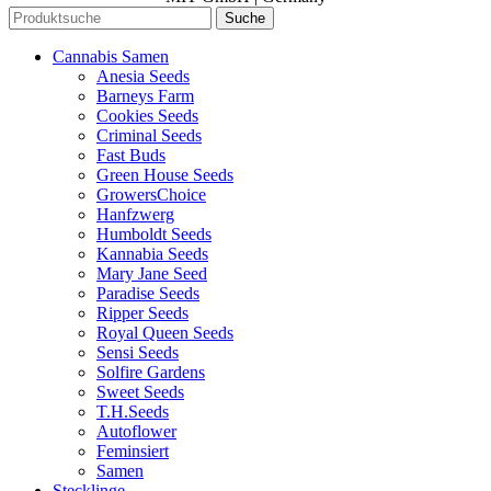
Suche
Cannabis Samen
Anesia Seeds
Barneys Farm
Cookies Seeds
Criminal Seeds
Fast Buds
Green House Seeds
GrowersChoice
Hanfzwerg
Humboldt Seeds
Kannabia Seeds
Mary Jane Seed
Paradise Seeds
Ripper Seeds
Royal Queen Seeds
Sensi Seeds
Solfire Gardens
Sweet Seeds
T.H.Seeds
Autoflower
Feminsiert
Samen
Stecklinge