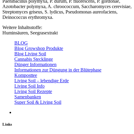
Paenibacillus polymyxa, P. durum, P. fluorescens, P. gordonae,
Azotobacter polymyxa, A. chroococcum, Saccharomyces cerevisiae,
Streptomyces griseus, S. lydicus, Pseudomonas aureofaciens,
Deinococcus erythromyxa.
Weitere Inhaltsstoffe:
Huminsäuren, Seegrasextrakt
BLOG
Blog Growshop Produkte
Blog Living Soil
Cannabis Stecklinge
Dünger Informationen
Informationen zur Düngung in der Blütephase
Komposttee
Living Soil – lebendige Erde
Living Soil Info
Living Soil Rezepte
Samenbanken
Super Soil & Living Soil
Links