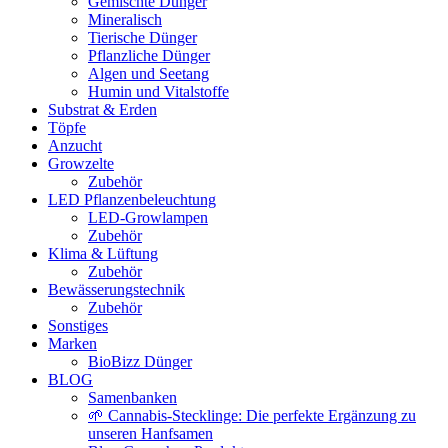
Gemischte Dünger
Mineralisch
Tierische Dünger
Pflanzliche Dünger
Algen und Seetang
Humin und Vitalstoffe
Substrat & Erden
Töpfe
Anzucht
Growzelte
Zubehör
LED Pflanzenbeleuchtung
LED-Growlampen
Zubehör
Klima & Lüftung
Zubehör
Bewässerungstechnik
Zubehör
Sonstiges
Marken
BioBizz Dünger
BLOG
Samenbanken
🌱 Cannabis-Stecklinge: Die perfekte Ergänzung zu
unseren Hanfsamen