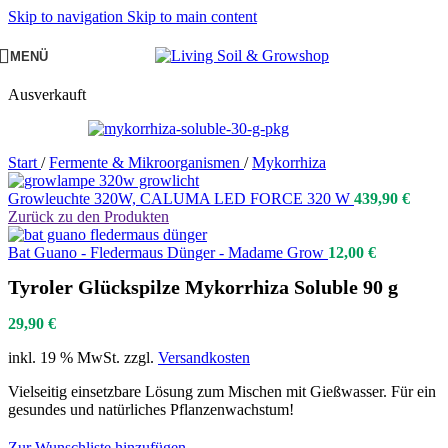
Skip to navigation
Skip to main content
MENÜ
Ausverkauft
Start
/
Fermente & Mikroorganismen
/
Mykorrhiza
Growleuchte 320W, CALUMA LED FORCE 320 W
439,90
€
Zurück zu den Produkten
Bat Guano - Fledermaus Dünger - Madame Grow
12,00
€
Tyroler Glückspilze Mykorrhiza Soluble 90 g
29,90
€
inkl. 19 % MwSt.
zzgl.
Versandkosten
Vielseitig einsetzbare Lösung zum Mischen mit Gießwasser. Für ein
gesundes und natürliches Pflanzenwachstum!
Zur Wunschliste hinzufügen