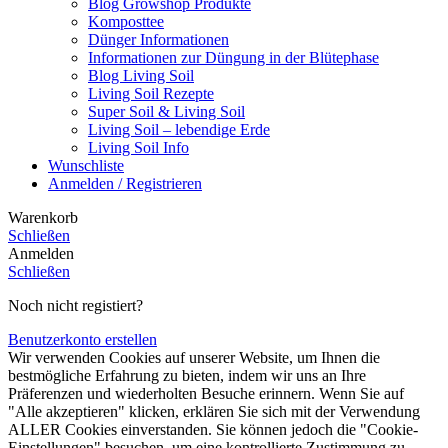
Blog Growshop Produkte
Komposttee
Dünger Informationen
Informationen zur Düngung in der Blütephase
Blog Living Soil
Living Soil Rezepte
Super Soil & Living Soil
Living Soil – lebendige Erde
Living Soil Info
Wunschliste
Anmelden / Registrieren
Warenkorb
Schließen
Anmelden
Schließen
Noch nicht registiert?
Benutzerkonto erstellen
Wir verwenden Cookies auf unserer Website, um Ihnen die
bestmögliche Erfahrung zu bieten, indem wir uns an Ihre
Präferenzen und wiederholten Besuche erinnern. Wenn Sie auf
"Alle akzeptieren" klicken, erklären Sie sich mit der Verwendung
ALLER Cookies einverstanden. Sie können jedoch die "Cookie-
Einstellungen" besuchen, um eine kontrollierte Zustimmung zu