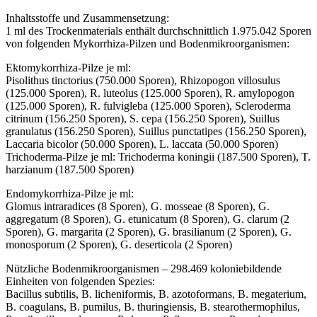
Inhaltsstoffe und Zusammensetzung:
1 ml des Trockenmaterials enthält durchschnittlich 1.975.042 Sporen
von folgenden Mykorrhiza-Pilzen und Bodenmikroorganismen:
Ektomykorrhiza-Pilze je ml:
Pisolithus tinctorius (750.000 Sporen), Rhizopogon villosulus
(125.000 Sporen), R. luteolus (125.000 Sporen), R. amylopogon
(125.000 Sporen), R. fulvigleba (125.000 Sporen), Scleroderma
citrinum (156.250 Sporen), S. cepa (156.250 Sporen), Suillus
granulatus (156.250 Sporen), Suillus punctatipes (156.250 Sporen),
Laccaria bicolor (50.000 Sporen), L. laccata (50.000 Sporen)
Trichoderma-Pilze je ml: Trichoderma koningii (187.500 Sporen), T.
harzianum (187.500 Sporen)
Endomykorrhiza-Pilze je ml:
Glomus intraradices (8 Sporen), G. mosseae (8 Sporen), G.
aggregatum (8 Sporen), G. etunicatum (8 Sporen), G. clarum (2
Sporen), G. margarita (2 Sporen), G. brasilianum (2 Sporen), G.
monosporum (2 Sporen), G. deserticola (2 Sporen)
Nützliche Bodenmikroorganismen – 298.469 koloniebildende
Einheiten von folgenden Spezies:
Bacillus subtilis, B. licheniformis, B. azotoformans, B. megaterium,
B. coagulans, B. pumilus, B. thuringiensis, B. stearothermophilus,