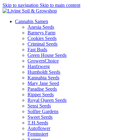
Skip to navigation
Skip to main content
Cannabis Samen
Anesia Seeds
Barneys Farm
Cookies Seeds
Criminal Seeds
Fast Buds
Green House Seeds
GrowersChoice
Hanfzwerg
Humboldt Seeds
Kannabia Seeds
Mary Jane Seed
Paradise Seeds
Ripper Seeds
Royal Queen Seeds
Sensi Seeds
Solfire Gardens
Sweet Seeds
T.H.Seeds
Autoflower
Feminsiert
Samen