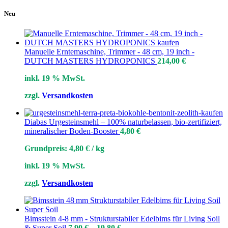
Neu
Manuelle Erntemaschine, Trimmer - 48 cm, 19 inch -
DUTCH MASTERS HYDROPONICS
214,00
€
inkl. 19 % MwSt.
zzgl.
Versandkosten
Diabas Urgesteinsmehl – 100% naturbelassen, bio-zertifiziert,
mineralischer Boden-Booster
4,80
€
Grundpreis:
4,80
€
/
kg
inkl. 19 % MwSt.
zzgl.
Versandkosten
Bimsstein 4-8 mm - Strukturstabiler Edelbims für Living Soil
& Super Soil
7,90
€
–
19,80
€