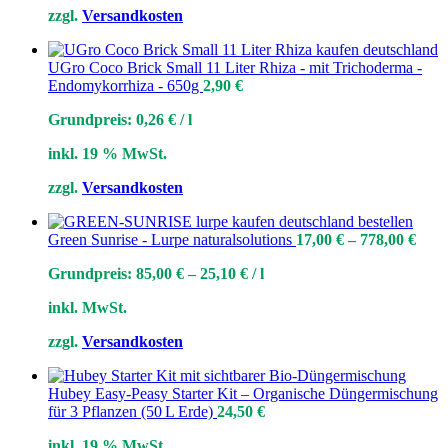
zzgl.
Versandkosten
UGro Coco Brick Small 11 Liter Rhiza - mit Trichoderma -
Endomykorrhiza - 650g
2,90
€
Grundpreis:
0,26
€
/
l
inkl. 19 % MwSt.
zzgl.
Versandkosten
Green Sunrise - Lurpe naturalsolutions
17,00
€
–
778,00
€
Grundpreis:
85,00
€
–
25,10
€
/
l
inkl. MwSt.
zzgl.
Versandkosten
Hubey Easy‑Peasy Starter Kit – Organische Düngermischung
für 3 Pflanzen (50 L Erde)
24,50
€
inkl. 19 % MwSt.