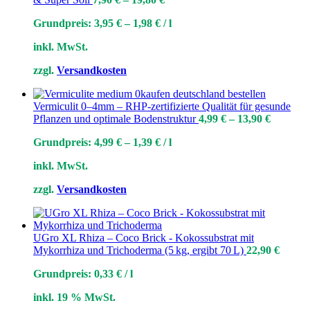
Grundpreis:
3,95
€
–
1,98
€
/
l
inkl. MwSt.
zzgl.
Versandkosten
Vermiculit 0–4mm – RHP-zertifizierte Qualität für gesunde
Pflanzen und optimale Bodenstruktur
4,99
€
–
13,90
€
Grundpreis:
4,99
€
–
1,39
€
/
l
inkl. MwSt.
zzgl.
Versandkosten
UGro XL Rhiza – Coco Brick - Kokossubstrat mit
Mykorrhiza und Trichoderma (5 kg, ergibt 70 L)
22,90
€
Grundpreis:
0,33
€
/
l
inkl. 19 % MwSt.