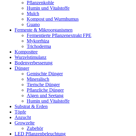
Pflanzenkohle
Humin und Vitalstoffe
Mulch
Kompost und Wurmhumus
Guano
Fermente & Mikroorganismen
Fermentierte Pflanzenextrakt FPE
Mykorrhiza
Trichoderma
Komposttee
Wurzelstimulanz
Bodenverbesserung
Dünger
Gemischte Dünger
Mineralisch
Tierische Dünger
Pflanzliche Dünger
Algen und Seetang
Humin und Vitalstoffe
Substrat & Erden
Töpfe
Anzucht
Growzelte
Zubehör
LED Pflanzenbeleuchtung