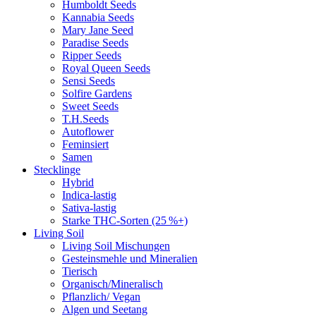
Humboldt Seeds
Kannabia Seeds
Mary Jane Seed
Paradise Seeds
Ripper Seeds
Royal Queen Seeds
Sensi Seeds
Solfire Gardens
Sweet Seeds
T.H.Seeds
Autoflower
Feminsiert
Samen
Stecklinge
Hybrid
Indica-lastig
Sativa-lastig
Starke THC-Sorten (25 %+)
Living Soil
Living Soil Mischungen
Gesteinsmehle und Mineralien
Tierisch
Organisch/Mineralisch
Pflanzlich/ Vegan
Algen und Seetang