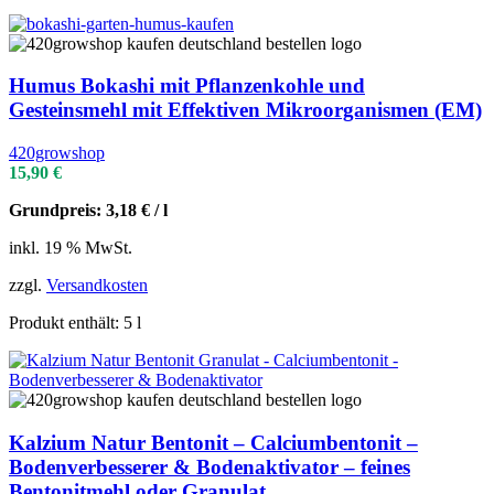
Humus Bokashi mit Pflanzenkohle und
Gesteinsmehl mit Effektiven Mikroorganismen (EM)
420growshop
15,90
€
Grundpreis:
3,18
€
/
l
inkl. 19 % MwSt.
zzgl.
Versandkosten
Produkt enthält: 5
l
Kalzium Natur Bentonit – Calciumbentonit –
Bodenverbesserer & Bodenaktivator – feines
Bentonitmehl oder Granulat