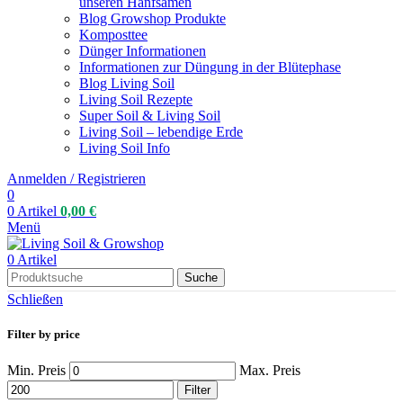
unseren Hanfsamen
Blog Growshop Produkte
Komposttee
Dünger Informationen
Informationen zur Düngung in der Blütephase
Blog Living Soil
Living Soil Rezepte
Super Soil & Living Soil
Living Soil – lebendige Erde
Living Soil Info
Anmelden / Registrieren
0
0
Artikel
0,00
€
Menü
0
Artikel
Suche
Schließen
Filter by price
Min. Preis
Max. Preis
Filter