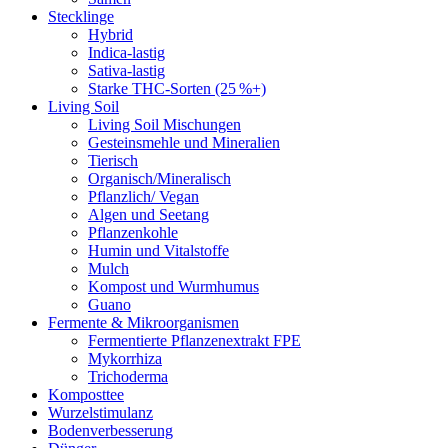
Stecklinge
Hybrid
Indica-lastig
Sativa-lastig
Starke THC-Sorten (25 %+)
Living Soil
Living Soil Mischungen
Gesteinsmehle und Mineralien
Tierisch
Organisch/Mineralisch
Pflanzlich/ Vegan
Algen und Seetang
Pflanzenkohle
Humin und Vitalstoffe
Mulch
Kompost und Wurmhumus
Guano
Fermente & Mikroorganismen
Fermentierte Pflanzenextrakt FPE
Mykorrhiza
Trichoderma
Komposttee
Wurzelstimulanz
Bodenverbesserung