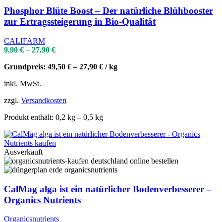
Phosphor Blüte Boost – Der natürliche Blühbooster
zur Ertragssteigerung in Bio-Qualität
CALIFARM
9,90
€
–
27,90
€
Grundpreis:
49,50
€
–
27,90
€
/
kg
inkl. MwSt.
zzgl.
Versandkosten
Produkt enthält: 0,2
kg
– 0,5
kg
Ausverkauft
CalMag alga ist ein natürlicher Bodenverbesserer –
Organics Nutrients
Organicsnutrients