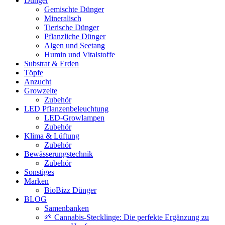
Dünger
Gemischte Dünger
Mineralisch
Tierische Dünger
Pflanzliche Dünger
Algen und Seetang
Humin und Vitalstoffe
Substrat & Erden
Töpfe
Anzucht
Growzelte
Zubehör
LED Pflanzenbeleuchtung
LED-Growlampen
Zubehör
Klima & Lüftung
Zubehör
Bewässerungstechnik
Zubehör
Sonstiges
Marken
BioBizz Dünger
BLOG
Samenbanken
🌱 Cannabis-Stecklinge: Die perfekte Ergänzung zu