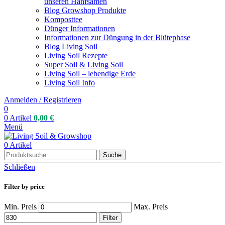
unseren Hanfsamen
Blog Growshop Produkte
Komposttee
Dünger Informationen
Informationen zur Düngung in der Blütephase
Blog Living Soil
Living Soil Rezepte
Super Soil & Living Soil
Living Soil – lebendige Erde
Living Soil Info
Anmelden / Registrieren
0
0
Artikel
0,00
€
Menü
0
Artikel
Suche
Schließen
Filter by price
Min. Preis
Max. Preis
Filter