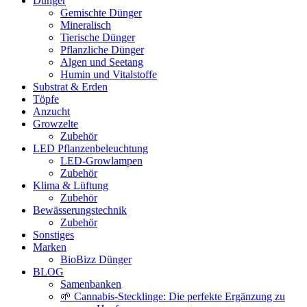
Dünger
Gemischte Dünger
Mineralisch
Tierische Dünger
Pflanzliche Dünger
Algen und Seetang
Humin und Vitalstoffe
Substrat & Erden
Töpfe
Anzucht
Growzelte
Zubehör
LED Pflanzenbeleuchtung
LED-Growlampen
Zubehör
Klima & Lüftung
Zubehör
Bewässerungstechnik
Zubehör
Sonstiges
Marken
BioBizz Dünger
BLOG
Samenbanken
🌱 Cannabis-Stecklinge: Die perfekte Ergänzung zu