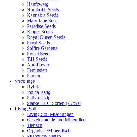
Hanfzwerg
Humboldt Seeds
Kannabia Seeds
Mary Jane Seed
Paradise Seeds
Ripper Seeds
Royal Queen Seeds
Sensi Seeds
Solfire Gardens
Sweet Seeds
T.H.Seeds
Autoflower
Feminsiert
Samen
Stecklinge
Hybrid
Indica-lastig
Sativa-lastig
Starke THC-Sorten (25 %+)
Living Soil
Living Soil Mischungen
Gesteinsmehle und Mineralien
Tierisch
Organisch/Mineralisch
Pflanzlich/ Vegan