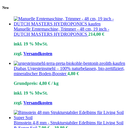
Neu
Manuelle Erntemaschine, Trimmer - 48 cm, 19 inch -
DUTCH MASTERS HYDROPONICS
214,00
€
inkl. 19 % MwSt.
zzgl.
Versandkosten
Diabas Urgesteinsmehl – 100% naturbelassen, bio-zertifiziert,
mineralischer Boden-Booster
4,80
€
Grundpreis:
4,80
€
/
kg
inkl. 19 % MwSt.
zzgl.
Versandkosten
Bimsstein 4-8 mm - Strukturstabiler Edelbims für Living Soil
& Super Soil
7,90
€
–
19,80
€