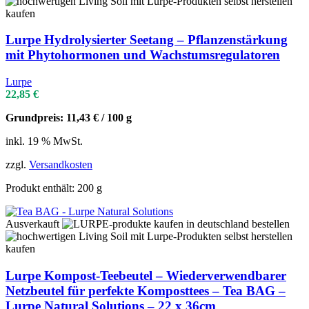
Lurpe Hydrolysierter Seetang – Pflanzenstärkung
mit Phytohormonen und Wachstumsregulatoren
Lurpe
22,85
€
Grundpreis:
11,43
€
/
100
g
inkl. 19 % MwSt.
zzgl.
Versandkosten
Produkt enthält: 200
g
Ausverkauft
Lurpe Kompost-Teebeutel – Wiederverwendbarer
Netzbeutel für perfekte Komposttees – Tea BAG –
Lurpe Natural Solutions – 22 x 36cm