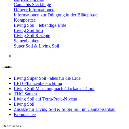
Cannabis Stecklinge
Dünger Informationen
Informationen zur Düngung in der Blütephase
Komposttee
Living Soil – lebendige Erde
Living Soil Info
Living Soil Rezepte
Samenbanken
Super Soil & Living Soil
Links
Living Super Soil - alles für die Erde
LED Pflanzenbeleuchtung
Living Soil Mischung nach Clackamas Coot
THC Samen
Living Soil auf Terra-Preta-Niveau
Living Soil
Zusätze für Living Soil & Super Soil im Cannabisanbau
Komposttee
Rechtliches