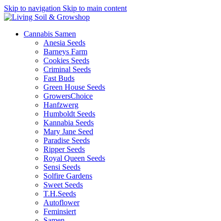
Skip to navigation
Skip to main content
Cannabis Samen
Anesia Seeds
Barneys Farm
Cookies Seeds
Criminal Seeds
Fast Buds
Green House Seeds
GrowersChoice
Hanfzwerg
Humboldt Seeds
Kannabia Seeds
Mary Jane Seed
Paradise Seeds
Ripper Seeds
Royal Queen Seeds
Sensi Seeds
Solfire Gardens
Sweet Seeds
T.H.Seeds
Autoflower
Feminsiert
Samen