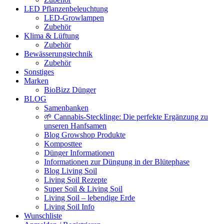
LED Pflanzenbeleuchtung
LED-Growlampen
Zubehör
Klima & Lüftung
Zubehör
Bewässerungstechnik
Zubehör
Sonstiges
Marken
BioBizz Dünger
BLOG
Samenbanken
🌱 Cannabis-Stecklinge: Die perfekte Ergänzung zu
unseren Hanfsamen
Blog Growshop Produkte
Komposttee
Dünger Informationen
Informationen zur Düngung in der Blütephase
Blog Living Soil
Living Soil Rezepte
Super Soil & Living Soil
Living Soil – lebendige Erde
Living Soil Info
Wunschliste