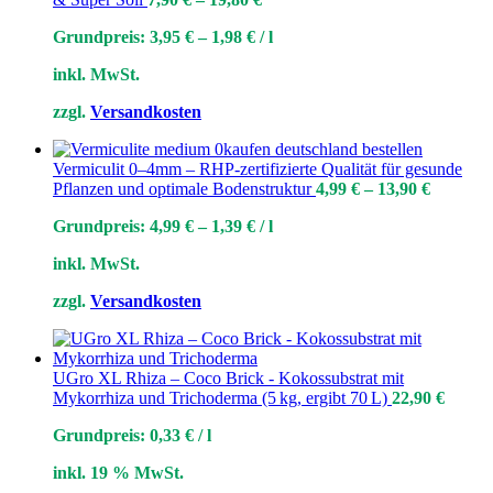
Grundpreis:
3,95
€
–
1,98
€
/
l
inkl. MwSt.
zzgl.
Versandkosten
Vermiculit 0–4mm – RHP-zertifizierte Qualität für gesunde
Pflanzen und optimale Bodenstruktur
4,99
€
–
13,90
€
Grundpreis:
4,99
€
–
1,39
€
/
l
inkl. MwSt.
zzgl.
Versandkosten
UGro XL Rhiza – Coco Brick - Kokossubstrat mit
Mykorrhiza und Trichoderma (5 kg, ergibt 70 L)
22,90
€
Grundpreis:
0,33
€
/
l
inkl. 19 % MwSt.