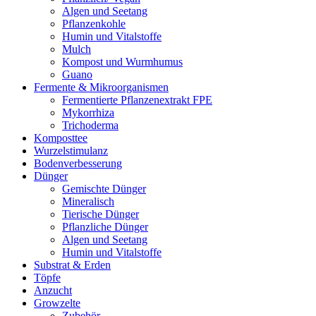
Algen und Seetang
Pflanzenkohle
Humin und Vitalstoffe
Mulch
Kompost und Wurmhumus
Guano
Fermente & Mikroorganismen
Fermentierte Pflanzenextrakt FPE
Mykorrhiza
Trichoderma
Komposttee
Wurzelstimulanz
Bodenverbesserung
Dünger
Gemischte Dünger
Mineralisch
Tierische Dünger
Pflanzliche Dünger
Algen und Seetang
Humin und Vitalstoffe
Substrat & Erden
Töpfe
Anzucht
Growzelte
Zubehör