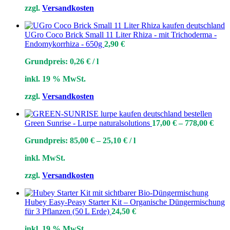
zzgl.
Versandkosten
UGro Coco Brick Small 11 Liter Rhiza - mit Trichoderma -
Endomykorrhiza - 650g
2,90
€
Grundpreis:
0,26
€
/
l
inkl. 19 % MwSt.
zzgl.
Versandkosten
Green Sunrise - Lurpe naturalsolutions
17,00
€
–
778,00
€
Grundpreis:
85,00
€
–
25,10
€
/
l
inkl. MwSt.
zzgl.
Versandkosten
Hubey Easy‑Peasy Starter Kit – Organische Düngermischung
für 3 Pflanzen (50 L Erde)
24,50
€
inkl. 19 % MwSt.