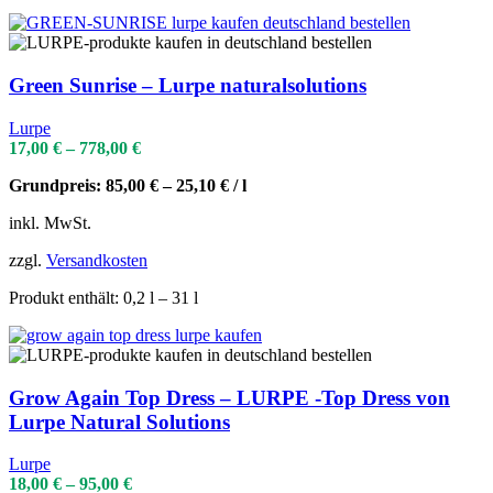
Green Sunrise – Lurpe naturalsolutions
Lurpe
17,00
€
–
778,00
€
Grundpreis:
85,00
€
–
25,10
€
/
l
inkl. MwSt.
zzgl.
Versandkosten
Produkt enthält: 0,2
l
– 31
l
Grow Again Top Dress – LURPE -Top Dress von
Lurpe Natural Solutions
Lurpe
18,00
€
–
95,00
€