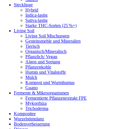
Stecklinge
Hybrid
Indica-lastig
Sativa-lastig
Starke THC-Sorten (25 %+)
Living Soil
Living Soil Mischungen
Gesteinsmehle und Mineralien
Tierisch
Organisch/Mineralisch
Pflanzlich/ Vegan
Algen und Seetang
Pflanzenkohle
Humin und Vitalstoffe
Mulch
Kompost und Wurmhumus
Guano
Fermente & Mikroorganismen
Fermentierte Pflanzenextrakt FPE
Mykorrhiza
Trichoderma
Komposttee
Wurzelstimulanz
Bodenverbesserung