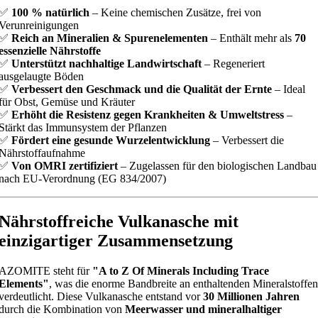
✅
100 % natürlich
– Keine chemischen Zusätze, frei von
Verunreinigungen
✅
Reich an Mineralien & Spurenelementen
– Enthält mehr als
70
essenzielle Nährstoffe
✅
Unterstützt nachhaltige Landwirtschaft
– Regeneriert
ausgelaugte Böden
✅
Verbessert den Geschmack und die Qualität der Ernte
– Ideal
für Obst, Gemüse und Kräuter
✅
Erhöht die Resistenz gegen Krankheiten & Umweltstress
–
Stärkt das Immunsystem der Pflanzen
✅
Fördert eine gesunde Wurzelentwicklung
– Verbessert die
Nährstoffaufnahme
✅
Von OMRI zertifiziert
– Zugelassen für den biologischen Landbau
nach EU-Verordnung (EG 834/2007)
Nährstoffreiche Vulkanasche mit
einzigartiger Zusammensetzung
AZOMITE steht für
"A to Z Of Minerals Including Trace
Elements"
, was die enorme Bandbreite an enthaltenden Mineralstoffen
verdeutlicht. Diese Vulkanasche entstand vor
30 Millionen Jahren
durch die Kombination von
Meerwasser und mineralhaltiger