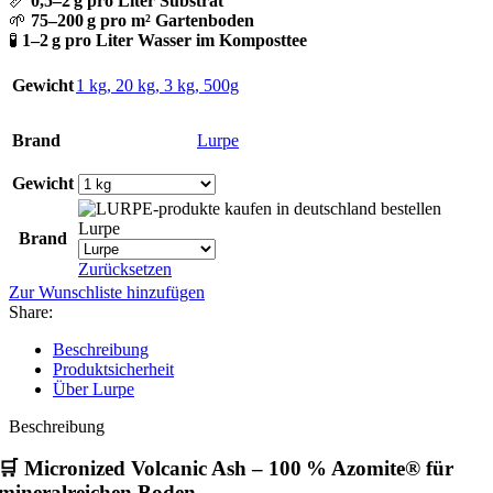
📏
0,5–2 g pro Liter Substrat
🌱
75–200 g pro m² Gartenboden
🧪
1–2 g pro Liter Wasser im Komposttee
Gewicht
1 kg
,
20 kg
,
3 kg
,
500g
Brand
Lurpe
Gewicht
Lurpe
Brand
Zurücksetzen
Zur Wunschliste hinzufügen
Share:
Beschreibung
Produktsicherheit
Über Lurpe
Beschreibung
🛒
Micronized Volcanic Ash – 100 % Azomite® für
mineralreichen Boden