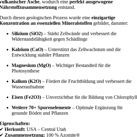
vulkanischer Asche
, wodurch eine
perfekt ausgewogene
Nährstoffzusammensetzung
entstand.
Durch diesen geologischen Prozess wurde eine
einzigartige
Konzentration an essenziellen Mineralstoffen
gebildet, darunter:
Silizium (SiO2)
– Stärkt Zellwände und verbessert die
Widerstandsfähigkeit gegen Schädlinge
Kalzium (CaO)
– Unterstützt das Zellwachstum und die
Entwicklung stabiler Pflanzen
Magnesium (MgO)
– Wichtiger Bestandteil für die
Photosynthese
Kalium (K2O)
– Fördert die Fruchtbildung und verbessert die
Wasseraufnahme
Eisen (Fe2O3)
– Unverzichtbar für die Bildung von Chlorophyll
Weitere 70+ Spurenelemente
– Optimale Ergänzung für
gesunde Böden und Pflanzen
Eigenschaften:
✔
Herkunft:
USA – Central Utah
✔
Zusammensetzung:
100 % Azomite®