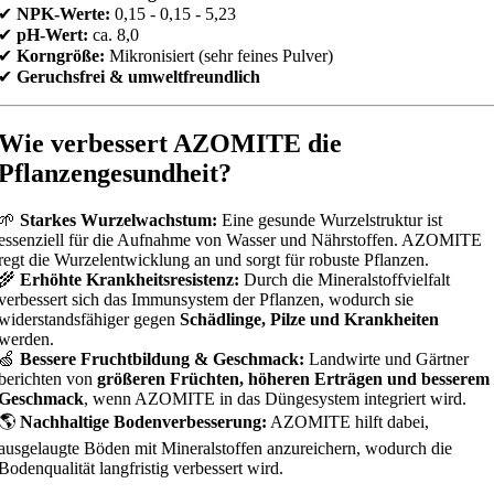
✔
NPK-Werte:
0,15 - 0,15 - 5,23
✔
pH-Wert:
ca. 8,0
✔
Korngröße:
Mikronisiert (sehr feines Pulver)
✔
Geruchsfrei & umweltfreundlich
Wie verbessert AZOMITE die
Pflanzengesundheit?
🌱
Starkes Wurzelwachstum:
Eine gesunde Wurzelstruktur ist
essenziell für die Aufnahme von Wasser und Nährstoffen. AZOMITE
regt die Wurzelentwicklung an und sorgt für robuste Pflanzen.
🌾
Erhöhte Krankheitsresistenz:
Durch die Mineralstoffvielfalt
verbessert sich das Immunsystem der Pflanzen, wodurch sie
widerstandsfähiger gegen
Schädlinge, Pilze und Krankheiten
werden.
🍏
Bessere Fruchtbildung & Geschmack:
Landwirte und Gärtner
berichten von
größeren Früchten, höheren Erträgen und besserem
Geschmack
, wenn AZOMITE in das Düngesystem integriert wird.
🌎
Nachhaltige Bodenverbesserung:
AZOMITE hilft dabei,
ausgelaugte Böden mit Mineralstoffen anzureichern, wodurch die
Bodenqualität langfristig verbessert wird.