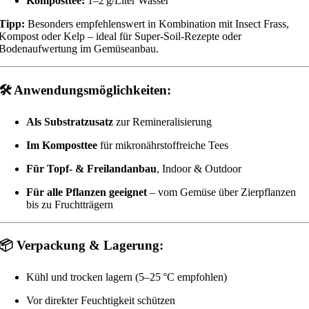
Komposttee:
1–2 g/Liter Wasser
Tipp:
Besonders empfehlenswert in Kombination mit Insect Frass,
Kompost oder Kelp – ideal für Super-Soil-Rezepte oder
Bodenaufwertung im Gemüseanbau.
🛠
Anwendungsmöglichkeiten:
Als Substratzusatz
zur Remineralisierung
Im Komposttee
für mikronährstoffreiche Tees
Für Topf- & Freilandanbau
, Indoor & Outdoor
Für alle Pflanzen geeignet
– vom Gemüse über Zierpflanzen
bis zu Fruchtträgern
📦
Verpackung & Lagerung:
Kühl und trocken lagern (5–25 °C empfohlen)
Vor direkter Feuchtigkeit schützen