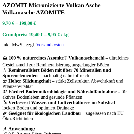
AZOMIT Micronizierte Vulkan Asche –
Vulkanasche AZOMITE
9,70
€
–
199,00
€
Grundpreis:
19,40
€
–
9,95
€
/
kg
inkl. MwSt.
zzgl.
Versandkosten
⛰️
100 % naturreines Azomite® Vulkanaschemehl
– ultrafeines
Gesteinsmehl zur Remineralisierung ausgelaugter Böden
💧
Remineralisiert Böden mit über 70 Mineralien und
Spurenelementen
– nachhaltig nährstoffreich
🧱
Hoher Siliziumgehalt
– stärkt Zellstruktur, Abwehrkraft und
Pflanzenvitalität
🦠
Fördert Bodenmikrobiologie und Nährstoffaufnahme
– für
aktives Bodenleben und gesunde Pflanzen
💦
Verbessert Wasser- und Luftverhältnisse im Substrat
–
lockert Boden und optimiert Drainage
🌿
Geeignet für ökologischen Landbau
– zugelassen nach EU-
Öko-Richtlinien
📌
Anwendung: