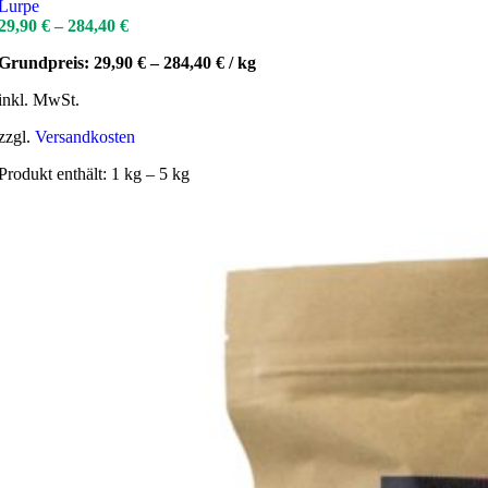
Lurpe
29,90
€
–
284,40
€
Grundpreis:
29,90
€
–
284,40
€
/
kg
inkl. MwSt.
zzgl.
Versandkosten
Produkt enthält: 1
kg
– 5
kg