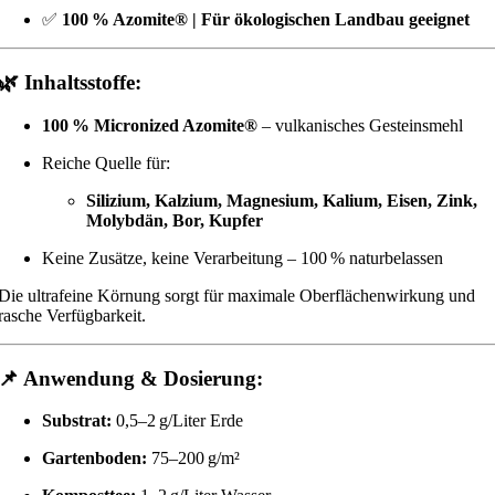
✅
100 % Azomite® | Für ökologischen Landbau geeignet
🌿
Inhaltsstoffe:
100 % Micronized Azomite®
– vulkanisches Gesteinsmehl
Reiche Quelle für:
Silizium, Kalzium, Magnesium, Kalium, Eisen, Zink,
Molybdän, Bor, Kupfer
Keine Zusätze, keine Verarbeitung – 100 % naturbelassen
Die ultrafeine Körnung sorgt für maximale Oberflächenwirkung und
rasche Verfügbarkeit.
📌
Anwendung & Dosierung:
Substrat:
0,5–2 g/Liter Erde
Gartenboden:
75–200 g/m²