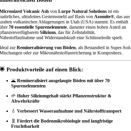
Micronized Volcanic Ash
von
Lurpe Natural Solutions
ist ein
natürliches, ultrafeines Gesteinsmehl auf Basis von
Azomite®
, das aus
uralten vulkanischen Ablagerungen in Utah (USA) stammt. Es enthält
über
70 essentielle Spurenelemente
, darunter einen hohen Anteil an
pflanzenverfügbarem
Silizium
, das für Zellstabilität,
Nährstoffaufnahme und Widerstandskraft eine Schlüsselrolle spielt.
Ideal zur
Remineralisierung von Böden
, als Bestandteil in Super-Soil
Mischungen oder zur Mikronährstoffanreicherung in Komposttees.
🌟
Produktvorteile auf einen Blick:
🌋
Remineralisiert ausgelaugte Böden mit über 70
Spurenelementen
🌱
Hoher Siliziumgehalt stärkt Pflanzenstruktur &
Abwehrkräfte
💧
Verbessert Wasseraufnahme und Nährstofftransport
🧬
Fördert die Bodenmikrobiologie und langfristige
Fruchtbarkeit