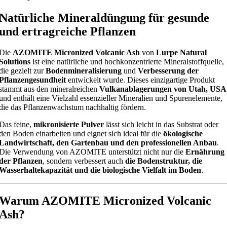
Natürliche Mineraldüngung für gesunde
und ertragreiche Pflanzen
Die
AZOMITE Micronized Volcanic Ash
von
Lurpe Natural
Solutions
ist eine natürliche und hochkonzentrierte Mineralstoffquelle,
die gezielt zur
Bodenmineralisierung
und
Verbesserung der
Pflanzengesundheit
entwickelt wurde. Dieses einzigartige Produkt
stammt aus den mineralreichen
Vulkanablagerungen von Utah, USA
und enthält eine Vielzahl essenzieller Mineralien und Spurenelemente,
die das Pflanzenwachstum nachhaltig fördern.
Das feine,
mikronisierte Pulver
lässt sich leicht in das Substrat oder
den Boden einarbeiten und eignet sich ideal für die
ökologische
Landwirtschaft, den Gartenbau und den professionellen Anbau
.
Die Verwendung von AZOMITE unterstützt nicht nur die
Ernährung
der Pflanzen
, sondern verbessert auch
die Bodenstruktur, die
Wasserhaltekapazität und die biologische Vielfalt im Boden
.
Warum AZOMITE Micronized Volcanic
Ash?