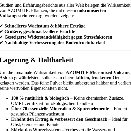
Studien und Erfahrungsberichte aus aller Welt belegen die Wirksamkeit
von AZOMITE. Pflanzen, die mit diesem
mikronisierten
Vulkangestein
versorgt werden, zeigen:
✔
Schnelleres Wachstum & höhere Erträge
✔
Größere, geschmackvollere Früchte
✔
Gesteigerte Widerstandsfähigkeit gegen Stressfaktoren
✔
Nachhaltige Verbesserung der Bodenfruchtbarkeit
Lagerung & Haltbarkeit
Um die maximale Wirksamkeit von
AZOMITE Micronized Volcanic
Ash
zu gewährleisten, sollte es an einem
kühlen, trockenen Ort
gelagert werden. Das feine Pulver bleibt unbegrenzt haltbar und verliert
seine wertvollen Eigenschaften nicht.
100 % natürlich & biologisch
– Keine chemischen Zusätze,
OMRI-zertifiziert für ökologischen Landbau
Über 70 essenzielle Mineralien & Spurenelemente
– Fördert
gesundes Pflanzenwachstum
Erhöht den Ertrag & verbessert den Geschmack
– Ideal für
Obst, Gemüse und Kräuter
Stärkt das Wurzelsystem
– Verbessert die Wasser- und