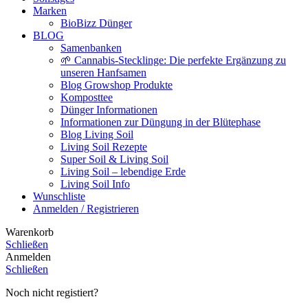
Marken
BioBizz Dünger
BLOG
Samenbanken
🌱 Cannabis-Stecklinge: Die perfekte Ergänzung zu
unseren Hanfsamen
Blog Growshop Produkte
Komposttee
Dünger Informationen
Informationen zur Düngung in der Blütephase
Blog Living Soil
Living Soil Rezepte
Super Soil & Living Soil
Living Soil – lebendige Erde
Living Soil Info
Wunschliste
Anmelden / Registrieren
Warenkorb
Schließen
Anmelden
Schließen
Noch nicht registiert?