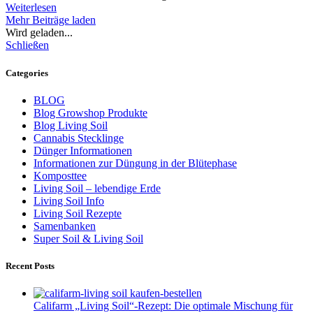
Weiterlesen
Mehr Beiträge laden
Wird geladen...
Schließen
Categories
BLOG
Blog Growshop Produkte
Blog Living Soil
Cannabis Stecklinge
Dünger Informationen
Informationen zur Düngung in der Blütephase
Komposttee
Living Soil – lebendige Erde
Living Soil Info
Living Soil Rezepte
Samenbanken
Super Soil & Living Soil
Recent Posts
Califarm „Living Soil“-Rezept: Die optimale Mischung für