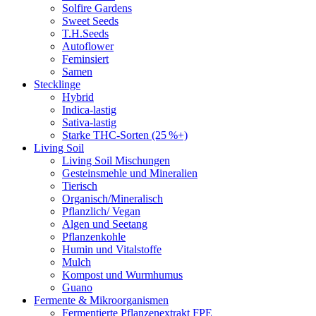
Solfire Gardens
Sweet Seeds
T.H.Seeds
Autoflower
Feminsiert
Samen
Stecklinge
Hybrid
Indica-lastig
Sativa-lastig
Starke THC-Sorten (25 %+)
Living Soil
Living Soil Mischungen
Gesteinsmehle und Mineralien
Tierisch
Organisch/Mineralisch
Pflanzlich/ Vegan
Algen und Seetang
Pflanzenkohle
Humin und Vitalstoffe
Mulch
Kompost und Wurmhumus
Guano
Fermente & Mikroorganismen
Fermentierte Pflanzenextrakt FPE