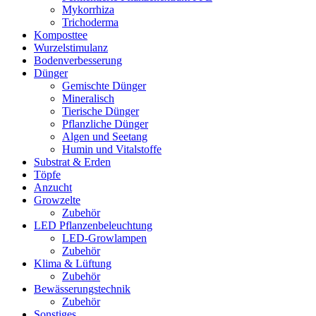
Mykorrhiza
Trichoderma
Komposttee
Wurzelstimulanz
Bodenverbesserung
Dünger
Gemischte Dünger
Mineralisch
Tierische Dünger
Pflanzliche Dünger
Algen und Seetang
Humin und Vitalstoffe
Substrat & Erden
Töpfe
Anzucht
Growzelte
Zubehör
LED Pflanzenbeleuchtung
LED-Growlampen
Zubehör
Klima & Lüftung
Zubehör
Bewässerungstechnik
Zubehör
Sonstiges