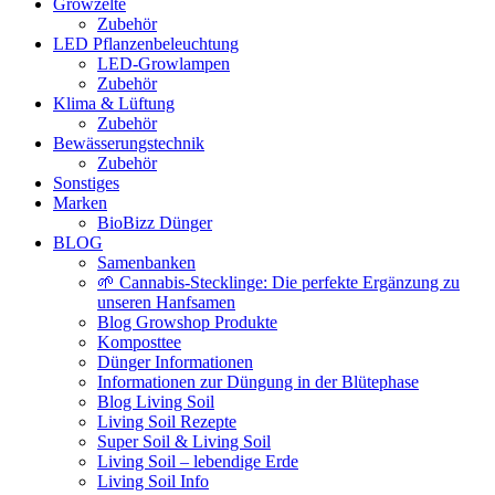
Growzelte
Zubehör
LED Pflanzenbeleuchtung
LED-Growlampen
Zubehör
Klima & Lüftung
Zubehör
Bewässerungstechnik
Zubehör
Sonstiges
Marken
BioBizz Dünger
BLOG
Samenbanken
🌱 Cannabis-Stecklinge: Die perfekte Ergänzung zu
unseren Hanfsamen
Blog Growshop Produkte
Komposttee
Dünger Informationen
Informationen zur Düngung in der Blütephase
Blog Living Soil
Living Soil Rezepte
Super Soil & Living Soil
Living Soil – lebendige Erde
Living Soil Info