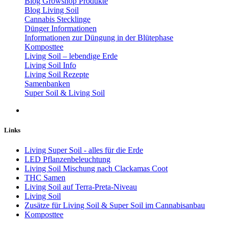
Blog Growshop Produkte
Blog Living Soil
Cannabis Stecklinge
Dünger Informationen
Informationen zur Düngung in der Blütephase
Komposttee
Living Soil – lebendige Erde
Living Soil Info
Living Soil Rezepte
Samenbanken
Super Soil & Living Soil
Links
Living Super Soil - alles für die Erde
LED Pflanzenbeleuchtung
Living Soil Mischung nach Clackamas Coot
THC Samen
Living Soil auf Terra-Preta-Niveau
Living Soil
Zusätze für Living Soil & Super Soil im Cannabisanbau
Komposttee