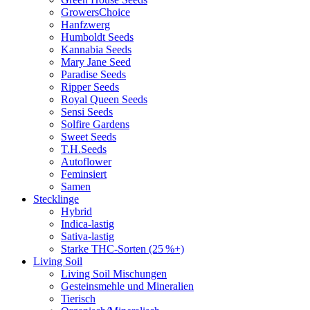
GrowersChoice
Hanfzwerg
Humboldt Seeds
Kannabia Seeds
Mary Jane Seed
Paradise Seeds
Ripper Seeds
Royal Queen Seeds
Sensi Seeds
Solfire Gardens
Sweet Seeds
T.H.Seeds
Autoflower
Feminsiert
Samen
Stecklinge
Hybrid
Indica-lastig
Sativa-lastig
Starke THC-Sorten (25 %+)
Living Soil
Living Soil Mischungen
Gesteinsmehle und Mineralien
Tierisch