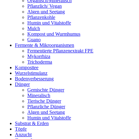
Organisch/Mineralisch
Pflanzlich/ Vegan
Algen und Seetang
Pflanzenkohle
Humin und Vitalstoffe
Mulch
Kompost und Wurmhumus
Guano
Fermente & Mikroorganismen
Fermentierte Pflanzenextrakt FPE
Mykorrhiza
Trichoderma
Komposttee
Wurzelstimulanz
Bodenverbesserung
Dünger
Gemischte Dünger
Mineralisch
Tierische Dünger
Pflanzliche Dünger
Algen und Seetang
Humin und Vitalstoffe
Substrat & Erden
Töpfe
Anzucht