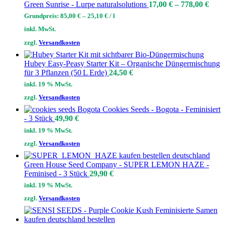
Green Sunrise - Lurpe naturalsolutions
17,00
€
–
778,00
€
Grundpreis:
85,00
€
–
25,10
€
/
l
inkl. MwSt.
zzgl.
Versandkosten
Hubey Easy‑Peasy Starter Kit – Organische Düngermischung
für 3 Pflanzen (50 L Erde)
24,50
€
inkl. 19 % MwSt.
zzgl.
Versandkosten
Cookies Seeds - Bogota - Feminisiert
- 3 Stück
49,90
€
inkl. 19 % MwSt.
zzgl.
Versandkosten
Green House Seed Company - SUPER LEMON HAZE -
Feminised - 3 Stück
29,90
€
inkl. 19 % MwSt.
zzgl.
Versandkosten