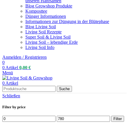
unseren Hanfsamen
Blog Growshop Produkte
Komposttee
Dünger Informationen
Informationen zur Düngung in der Blütephase
Blog Living Soil
Living Soil Rezepte
Super Soil & Living Soil
Living Soil – lebendige Erde
Living Soil Info
Anmelden / Registrieren
0
0
Artikel
0,00
€
Menü
0
Artikel
Suche
Schließen
Filter by price
Filter