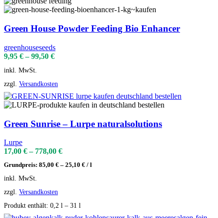
Green House Powder Feeding Bio Enhancer
greenhouseseeds
9,95
€
–
99,50
€
inkl. MwSt.
zzgl.
Versandkosten
Green Sunrise – Lurpe naturalsolutions
Lurpe
17,00
€
–
778,00
€
Grundpreis:
85,00
€
–
25,10
€
/
l
inkl. MwSt.
zzgl.
Versandkosten
Produkt enthält: 0,2
l
– 31
l