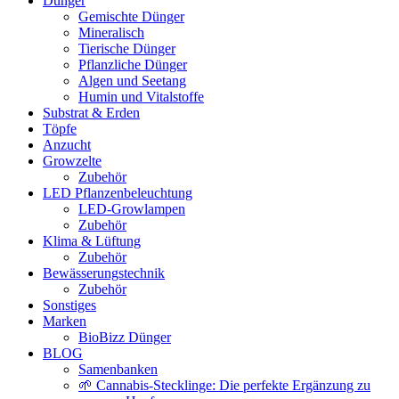
Dünger
Gemischte Dünger
Mineralisch
Tierische Dünger
Pflanzliche Dünger
Algen und Seetang
Humin und Vitalstoffe
Substrat & Erden
Töpfe
Anzucht
Growzelte
Zubehör
LED Pflanzenbeleuchtung
LED-Growlampen
Zubehör
Klima & Lüftung
Zubehör
Bewässerungstechnik
Zubehör
Sonstiges
Marken
BioBizz Dünger
BLOG
Samenbanken
🌱 Cannabis-Stecklinge: Die perfekte Ergänzung zu