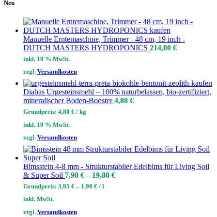
Neu
Manuelle Erntemaschine, Trimmer - 48 cm, 19 inch -
DUTCH MASTERS HYDROPONICS
214,00
€
inkl. 19 % MwSt.
zzgl.
Versandkosten
Diabas Urgesteinsmehl – 100% naturbelassen, bio-zertifiziert,
mineralischer Boden-Booster
4,80
€
Grundpreis:
4,80
€
/
kg
inkl. 19 % MwSt.
zzgl.
Versandkosten
Bimsstein 4-8 mm - Strukturstabiler Edelbims für Living Soil
& Super Soil
7,90
€
–
19,80
€
Grundpreis:
3,95
€
–
1,98
€
/
l
inkl. MwSt.
zzgl.
Versandkosten