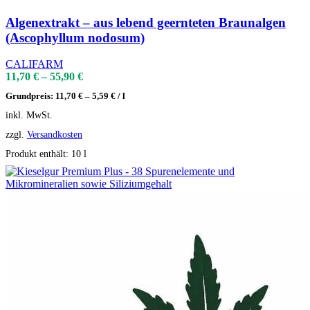
Algenextrakt – aus lebend geernteten Braunalgen
(Ascophyllum nodosum)
CALIFARM
11,70
€
–
55,90
€
Grundpreis:
11,70
€
–
5,59
€
/
l
inkl. MwSt.
zzgl.
Versandkosten
Produkt enthält: 10
l