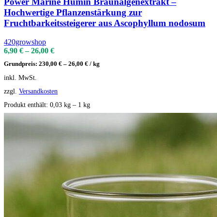
Power Marine Humin Braunalgenextrakt –
Hochwertige Pflanzenstärkung zur
Fruchtbarkeitssteigerer aus Ascophyllum nodosum
420growshop
6,90
€
–
26,00
€
Grundpreis:
230,00
€
–
26,00
€
/
kg
inkl. MwSt.
zzgl.
Versandkosten
Produkt enthält: 0,03
kg
– 1
kg