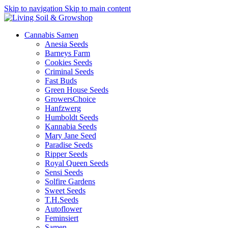
Skip to navigation
Skip to main content
Cannabis Samen
Anesia Seeds
Barneys Farm
Cookies Seeds
Criminal Seeds
Fast Buds
Green House Seeds
GrowersChoice
Hanfzwerg
Humboldt Seeds
Kannabia Seeds
Mary Jane Seed
Paradise Seeds
Ripper Seeds
Royal Queen Seeds
Sensi Seeds
Solfire Gardens
Sweet Seeds
T.H.Seeds
Autoflower
Feminsiert
Samen