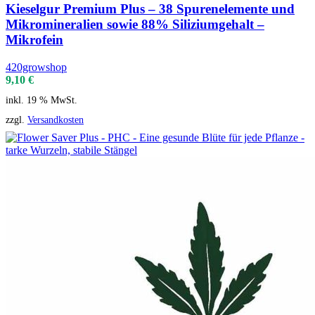
Kieselgur Premium Plus – 38 Spurenelemente und
Mikromineralien sowie 88% Siliziumgehalt –
Mikrofein
420growshop
9,10
€
inkl. 19 % MwSt.
zzgl.
Versandkosten