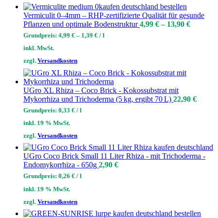
Vermiculit 0–4mm – RHP-zertifizierte Qualität für gesunde
Pflanzen und optimale Bodenstruktur
4,99
€
–
13,90
€
Grundpreis:
4,99
€
–
1,39
€
/
l
inkl. MwSt.
zzgl.
Versandkosten
UGro XL Rhiza – Coco Brick - Kokossubstrat mit
Mykorrhiza und Trichoderma (5 kg, ergibt 70 L)
22,90
€
Grundpreis:
0,33
€
/
l
inkl. 19 % MwSt.
zzgl.
Versandkosten
UGro Coco Brick Small 11 Liter Rhiza - mit Trichoderma -
Endomykorrhiza - 650g
2,90
€
Grundpreis:
0,26
€
/
l
inkl. 19 % MwSt.
zzgl.
Versandkosten