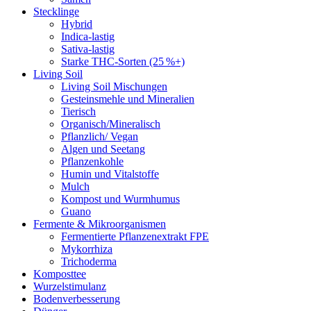
Stecklinge
Hybrid
Indica-lastig
Sativa-lastig
Starke THC-Sorten (25 %+)
Living Soil
Living Soil Mischungen
Gesteinsmehle und Mineralien
Tierisch
Organisch/Mineralisch
Pflanzlich/ Vegan
Algen und Seetang
Pflanzenkohle
Humin und Vitalstoffe
Mulch
Kompost und Wurmhumus
Guano
Fermente & Mikroorganismen
Fermentierte Pflanzenextrakt FPE
Mykorrhiza
Trichoderma
Komposttee
Wurzelstimulanz
Bodenverbesserung