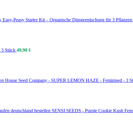
 Easy‑Peasy Starter Kit – Organische Düngermischung für 3 Pflanzen
- 3 Stück
49,90
€
en House Seed Company - SUPER LEMON HAZE - Feminised - 3 S
SENSI SEEDS - Purple Cookie Kush Femin