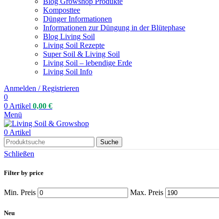
Blog Growshop Produkte
Komposttee
Dünger Informationen
Informationen zur Düngung in der Blütephase
Blog Living Soil
Living Soil Rezepte
Super Soil & Living Soil
Living Soil – lebendige Erde
Living Soil Info
Anmelden / Registrieren
0
0
Artikel
0,00
€
Menü
0
Artikel
Suche
Schließen
Filter by price
Min. Preis
Max. Preis
Neu