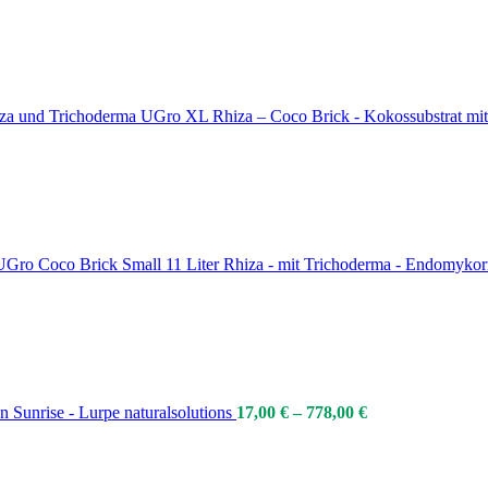
UGro XL Rhiza – Coco Brick - Kokossubstrat mit 
UGro Coco Brick Small 11 Liter Rhiza - mit Trichoderma - Endomykor
n Sunrise - Lurpe naturalsolutions
17,00
€
–
778,00
€