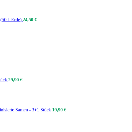
 (50 L Erde)
24,50
€
tück
29,90
€
isierte Samen - 3+1 Stück
19,90
€