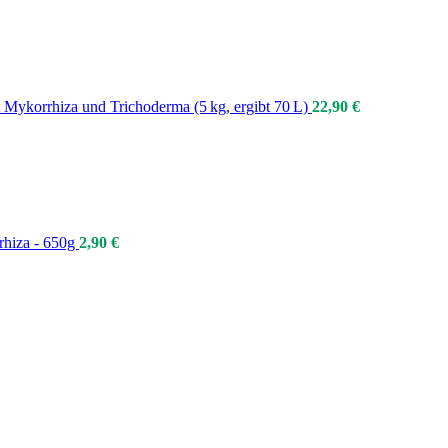
Mykorrhiza und Trichoderma (5 kg, ergibt 70 L)
22,90
€
rhiza - 650g
2,90
€