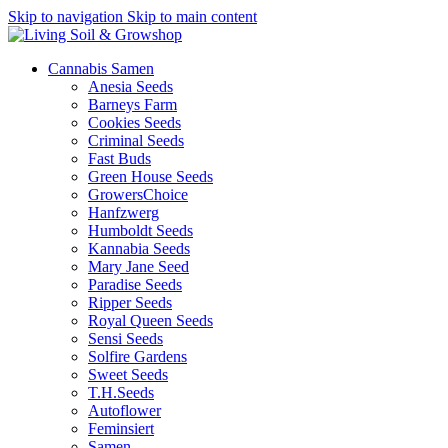
Skip to navigation
Skip to main content
Cannabis Samen
Anesia Seeds
Barneys Farm
Cookies Seeds
Criminal Seeds
Fast Buds
Green House Seeds
GrowersChoice
Hanfzwerg
Humboldt Seeds
Kannabia Seeds
Mary Jane Seed
Paradise Seeds
Ripper Seeds
Royal Queen Seeds
Sensi Seeds
Solfire Gardens
Sweet Seeds
T.H.Seeds
Autoflower
Feminsiert
Samen