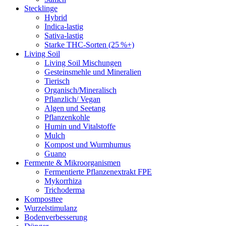
Stecklinge
Hybrid
Indica-lastig
Sativa-lastig
Starke THC-Sorten (25 %+)
Living Soil
Living Soil Mischungen
Gesteinsmehle und Mineralien
Tierisch
Organisch/Mineralisch
Pflanzlich/ Vegan
Algen und Seetang
Pflanzenkohle
Humin und Vitalstoffe
Mulch
Kompost und Wurmhumus
Guano
Fermente & Mikroorganismen
Fermentierte Pflanzenextrakt FPE
Mykorrhiza
Trichoderma
Komposttee
Wurzelstimulanz
Bodenverbesserung