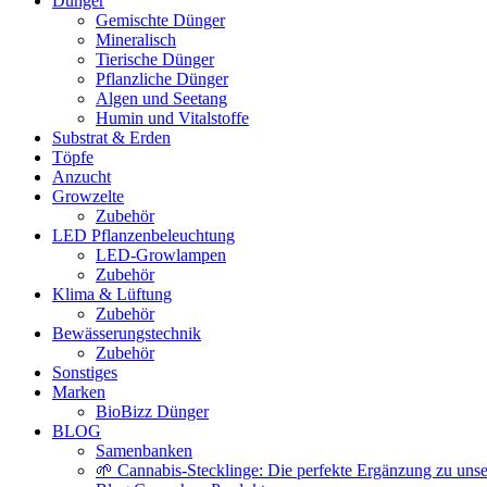
Dünger
Gemischte Dünger
Mineralisch
Tierische Dünger
Pflanzliche Dünger
Algen und Seetang
Humin und Vitalstoffe
Substrat & Erden
Töpfe
Anzucht
Growzelte
Zubehör
LED Pflanzenbeleuchtung
LED-Growlampen
Zubehör
Klima & Lüftung
Zubehör
Bewässerungstechnik
Zubehör
Sonstiges
Marken
BioBizz Dünger
BLOG
Samenbanken
🌱 Cannabis-Stecklinge: Die perfekte Ergänzung zu un