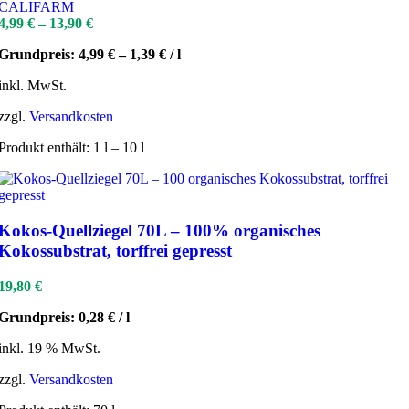
CALIFARM
4,99
€
–
13,90
€
Grundpreis:
4,99
€
–
1,39
€
/
l
inkl. MwSt.
zzgl.
Versandkosten
Produkt enthält: 1
l
– 10
l
Kokos-Quellziegel 70L – 100% organisches
Kokossubstrat, torffrei gepresst
19,80
€
Grundpreis:
0,28
€
/
l
inkl. 19 % MwSt.
zzgl.
Versandkosten