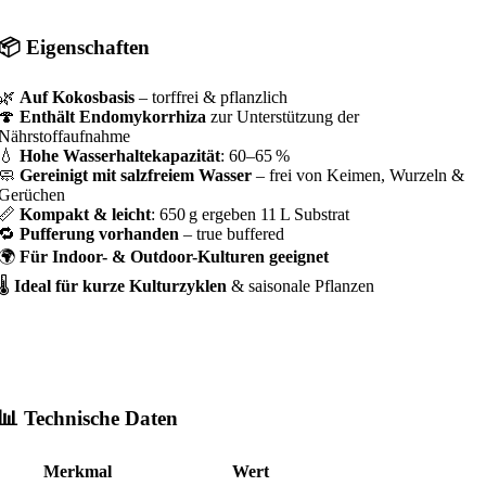
📦 Eigenschaften
🌿
Auf Kokosbasis
– torffrei & pflanzlich
🍄
Enthält Endomykorrhiza
zur Unterstützung der
Nährstoffaufnahme
💧
Hohe Wasserhaltekapazität
: 60–65 %
🧼
Gereinigt mit salzfreiem Wasser
– frei von Keimen, Wurzeln &
Gerüchen
📏
Kompakt & leicht
: 650 g ergeben 11 L Substrat
🔁
Pufferung vorhanden
– true buffered
🌍
Für Indoor- & Outdoor-Kulturen geeignet
🌡️
Ideal für kurze Kulturzyklen
& saisonale Pflanzen
📊 Technische Daten
Merkmal
Wert