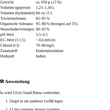
Gewicht
ca. 650 g (±5 %)
Volumen (gepresst)
1,23–1,36 L
Volumen (hydratisiert)
bis zu 11 L
Trockensubstanz
82–85 %
Organische Substanz
95–98 % (bezogen auf TS)
Wasserhaltevermögen
60–65 %
pH-Wert
5,5–6,5
EC-Wert (1:1,5)
< 0,6 mS/cm
Chlorid (Cl)
70–80 mg/L
Zusatzstoff
Endomykorrhizae
Herkunft
Indien
🛠️ Anwendung
So wird UGro Small Rhiza vorbereitet:
Ziegel in ein sauberes Gefäß legen
3 Liter sauberes Wasser zugeben