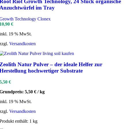
Root Riot Growth Technology, 24 Stück organische
Anzuchtwürfel im Tray
Growth Technology Clonex
10,90
€
inkl. 19 % MwSt.
zzgl.
Versandkosten
Zeolith Natur Pulver – der ideale Helfer zur
Herstellung hochwertiger Substrate
5,50
€
Grundpreis:
5,50
€
/
kg
inkl. 19 % MwSt.
zzgl.
Versandkosten
Produkt enthält: 1
kg