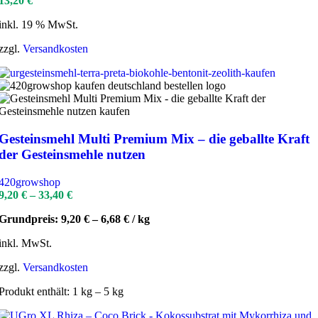
13,20
€
inkl. 19 % MwSt.
zzgl.
Versandkosten
Gesteinsmehl Multi Premium Mix – die geballte Kraft
der Gesteinsmehle nutzen
420growshop
9,20
€
–
33,40
€
Grundpreis:
9,20
€
–
6,68
€
/
kg
inkl. MwSt.
zzgl.
Versandkosten
Produkt enthält: 1
kg
– 5
kg