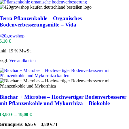
Terra Pflanzenkohle – Organisches
Bodenverbesserungsmitte – Vida
420growshop
6,10
€
inkl. 19 % MwSt.
zzgl.
Versandkosten
Biochar + Microbes – Hochwertiger Bodenverbesserer
mit Pflanzenkohle und Mykorrhiza – Biokohle
13,90
€
–
19,00
€
Grundpreis:
6,95
€
–
3,80
€
/
l