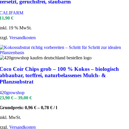
zersetzt, geruchsfrei, staubarm
CALIFARM
11,90
€
inkl. 19 % MwSt.
zzgl.
Versandkosten
Coco Coir Chips grob – 100 % Kokos – biologisch
abbaubar, torffrei, naturbelassenes Mulch- &
Pflanzsubstrat
420growshop
23,90
€
–
39,00
€
Grundpreis:
0,96
€
–
0,78
€
/
l
inkl. MwSt.
zzgl.
Versandkosten