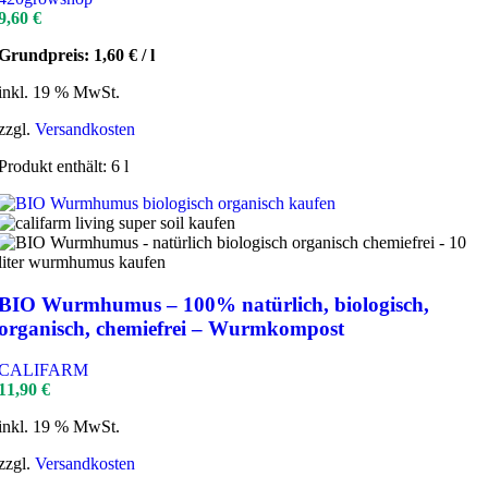
9,60
€
Grundpreis:
1,60
€
/
l
inkl. 19 % MwSt.
zzgl.
Versandkosten
Produkt enthält: 6
l
BIO Wurmhumus – 100% natürlich, biologisch,
organisch, chemiefrei – Wurmkompost
CALIFARM
11,90
€
inkl. 19 % MwSt.
zzgl.
Versandkosten