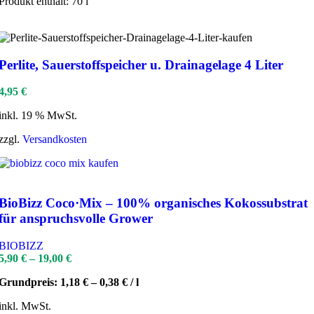
Produkt enthält: 70
l
Perlite, Sauerstoffspeicher u. Drainagelage 4 Liter
4,95
€
inkl. 19 % MwSt.
zzgl.
Versandkosten
BioBizz Coco·Mix – 100% organisches Kokossubstrat
für anspruchsvolle Grower
BIOBIZZ
5,90
€
–
19,00
€
Grundpreis:
1,18
€
–
0,38
€
/
l
inkl. MwSt.