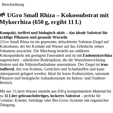
Beschreibung
🌱 UGro Small Rhiza – Kokossubstrat mit
Mykorrhiza (650 g, ergibt 11 L)
Kompakt, torffrei und biologisch aktiv – das ideale Substrat für
kräftige Pflanzen und gesunde Wurzeln
UGro Small Rhiza ist ein gepresster, dehydrierter Substrat-Ziegel auf
Kokosbasis, der bei Kontakt mit Wasser auf das Zehnfache seines
Volumens anwächst. Die Mischung besteht aus mittleren
Kokospartikeln mit geringem Faseranteil und ist mit
Endomykorrhiza
angereichert – nützlichen Bodenpilzen, die die Wurzelentwicklung
fördern und die Nährstoffaufnahme unterstützen. Der Ziegel ist
true-
buffered
, frei von Keimen, Gerüchen und Schadstoffen und kann
platzsparend gelagert werden. Ideal für kurze Kulturzyklen, saisonale
Pflanzen und biologische Anbaukonzepte im Indoor- und Outdoor-
Bereich.
Mit nur 3 Litern Wasser entsteht aus 650 g komprimiertem Material bis
zu
11 Liter gebrauchsfertiges, lockeres Substrat
– perfekt für
Gemüse, Kräuter, Setzlinge oder Bio-Grow-Systeme mit organischer
Düngung.