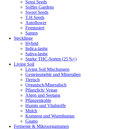
Sensi Seeds
Solfire Gardens
Sweet Seeds
T.H.Seeds
Autoflower
Feminsiert
Samen
Stecklinge
Hybrid
Indica-lastig
Sativa-lastig
Starke THC-Sorten (25 %+)
Living Soil
Living Soil Mischungen
Gesteinsmehle und Mineralien
Tierisch
Organisch/Mineralisch
Pflanzlich/ Vegan
Algen und Seetang
Pflanzenkohle
Humin und Vitalstoffe
Mulch
Kompost und Wurmhumus
Guano
Fermente & Mikroorganismen