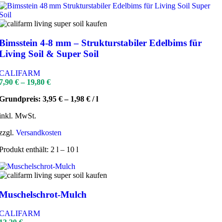
Bimsstein 4-8 mm – Strukturstabiler Edelbims für
Living Soil & Super Soil
CALIFARM
7,90
€
–
19,80
€
Grundpreis:
3,95
€
–
1,98
€
/
l
inkl. MwSt.
zzgl.
Versandkosten
Produkt enthält: 2
l
– 10
l
Muschelschrot-Mulch
CALIFARM