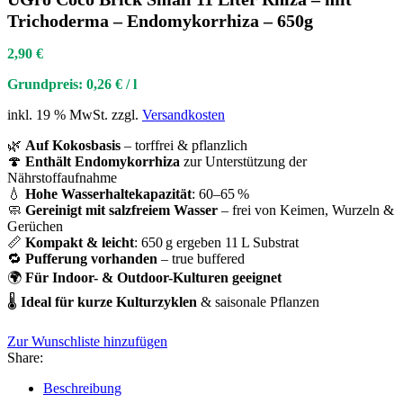
Trichoderma – Endomykorrhiza – 650g
2,90
€
Grundpreis:
0,26
€
/
l
inkl. 19 % MwSt.
zzgl.
Versandkosten
🌿
Auf Kokosbasis
– torffrei & pflanzlich
🍄
Enthält Endomykorrhiza
zur Unterstützung der
Nährstoffaufnahme
💧
Hohe Wasserhaltekapazität
: 60–65 %
🧼
Gereinigt mit salzfreiem Wasser
– frei von Keimen, Wurzeln &
Gerüchen
📏
Kompakt & leicht
: 650 g ergeben 11 L Substrat
🔁
Pufferung vorhanden
– true buffered
🌍
Für Indoor- & Outdoor-Kulturen geeignet
🌡️
Ideal für kurze Kulturzyklen
& saisonale Pflanzen
Zur Wunschliste hinzufügen
Share:
Beschreibung