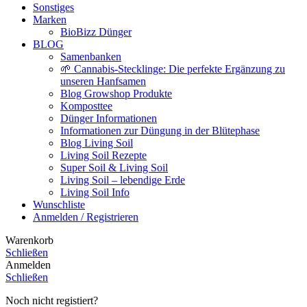
Sonstiges
Marken
BioBizz Dünger
BLOG
Samenbanken
🌱 Cannabis-Stecklinge: Die perfekte Ergänzung zu
unseren Hanfsamen
Blog Growshop Produkte
Komposttee
Dünger Informationen
Informationen zur Düngung in der Blütephase
Blog Living Soil
Living Soil Rezepte
Super Soil & Living Soil
Living Soil – lebendige Erde
Living Soil Info
Wunschliste
Anmelden / Registrieren
Warenkorb
Schließen
Anmelden
Schließen
Noch nicht registiert?