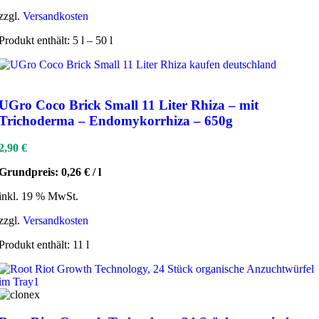
zzgl.
Versandkosten
Produkt enthält: 5
l
– 50
l
UGro Coco Brick Small 11 Liter Rhiza – mit
Trichoderma – Endomykorrhiza – 650g
2,90
€
Grundpreis:
0,26
€
/
l
inkl. 19 % MwSt.
zzgl.
Versandkosten
Produkt enthält: 11
l