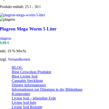
Produkt enthält: 25
l
– 50
l
Plagron Mega Worm 5 Liter
plagron
9,90
€
inkl. 19 % MwSt.
zzgl.
Versandkosten
BLOG
Blog Growshop Produkte
Blog Living Soil
Cannabis Stecklinge
Dünger Informationen
Informationen zur Düngung in der Blütephase
Komposttee
Living Soil – lebendige Erde
Living Soil Info
Living Soil Rezepte