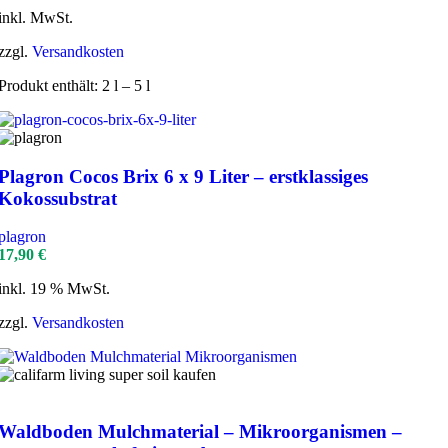
inkl. MwSt.
zzgl.
Versandkosten
Produkt enthält: 2
l
– 5
l
Plagron Cocos Brix 6 x 9 Liter – erstklassiges
Kokossubstrat
plagron
17,90
€
inkl. 19 % MwSt.
zzgl.
Versandkosten
Waldboden Mulchmaterial – Mikroorganismen –