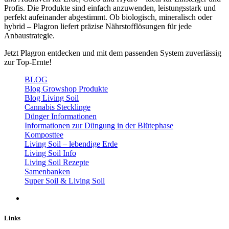
Profis. Die Produkte sind einfach anzuwenden, leistungsstark und
perfekt aufeinander abgestimmt. Ob biologisch, mineralisch oder
hybrid – Plagron liefert präzise Nährstofflösungen für jede
Anbaustrategie.
Jetzt Plagron entdecken und mit dem passenden System zuverlässig
zur Top-Ernte!
BLOG
Blog Growshop Produkte
Blog Living Soil
Cannabis Stecklinge
Dünger Informationen
Informationen zur Düngung in der Blütephase
Komposttee
Living Soil – lebendige Erde
Living Soil Info
Living Soil Rezepte
Samenbanken
Super Soil & Living Soil
Links