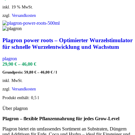
inkl. 19 % MwSt.
zzgl.
Versandkosten
Plagron power roots – Optimierter Wurzelstimulator
für schnelle Wurzelentwicklung und Wachstum
plagron
29,90
€
–
46,00
€
Grundpreis:
59,80
€
–
46,00
€
/
l
inkl. MwSt.
zzgl.
Versandkosten
Produkt enthält: 0,5
l
Über plagron
Plagron – flexible Pflanzennahrung für jedes Grow-Level
Plagron bietet ein umfassendes Sortiment an Substraten, Düngern
und Additiven für Erde, Coco und Hydro – ideal für Einsteiger und