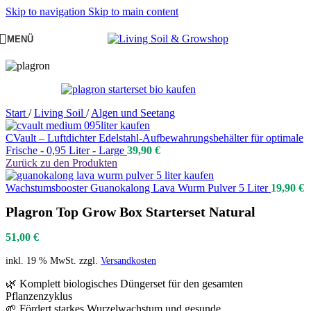
Skip to navigation
Skip to main content
MENÜ
Start
/
Living Soil
/
Algen und Seetang
CVault – Luftdichter Edelstahl-Aufbewahrungsbehälter für optimale
Frische - 0,95 Liter - Large
39,90
€
Zurück zu den Produkten
Wachstumsbooster Guanokalong Lava Wurm Pulver 5 Liter
19,90
€
Plagron Top Grow Box Starterset Natural
51,00
€
inkl. 19 % MwSt.
zzgl.
Versandkosten
🌿 Komplett biologisches Düngerset für den gesamten
Pflanzenzyklus
🌱 Fördert starkes Wurzelwachstum und gesunde