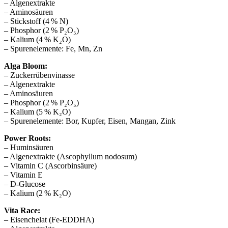
– Algenextrakte
– Aminosäuren
– Stickstoff (4 % N)
– Phosphor (2 % P₂O₅)
– Kalium (4 % K₂O)
– Spurenelemente: Fe, Mn, Zn
Alga Bloom:
– Zuckerrübenvinasse
– Algenextrakte
– Aminosäuren
– Phosphor (2 % P₂O₅)
– Kalium (5 % K₂O)
– Spurenelemente: Bor, Kupfer, Eisen, Mangan, Zink
Power Roots:
– Huminsäuren
– Algenextrakte (Ascophyllum nodosum)
– Vitamin C (Ascorbinsäure)
– Vitamin E
– D-Glucose
– Kalium (2 % K₂O)
Vita Race:
– Eisenchelat (Fe-EDDHA)