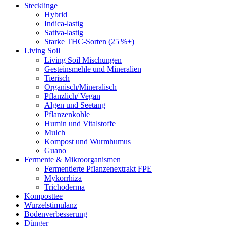
Stecklinge
Hybrid
Indica-lastig
Sativa-lastig
Starke THC-Sorten (25 %+)
Living Soil
Living Soil Mischungen
Gesteinsmehle und Mineralien
Tierisch
Organisch/Mineralisch
Pflanzlich/ Vegan
Algen und Seetang
Pflanzenkohle
Humin und Vitalstoffe
Mulch
Kompost und Wurmhumus
Guano
Fermente & Mikroorganismen
Fermentierte Pflanzenextrakt FPE
Mykorrhiza
Trichoderma
Komposttee
Wurzelstimulanz
Bodenverbesserung
Dünger