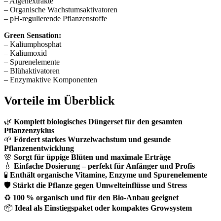
– Algenextrakte
– Organische Wachstumsaktivatoren
– pH-regulierende Pflanzenstoffe
Green Sensation:
– Kaliumphosphat
– Kaliumoxid
– Spurenelemente
– Blühaktivatoren
– Enzymaktive Komponenten
Vorteile im Überblick
🌿
Komplett biologisches Düngerset für den gesamten
Pflanzenzyklus
🌱
Fördert starkes Wurzelwachstum und gesunde
Pflanzenentwicklung
🌸
Sorgt für üppige Blüten und maximale Erträge
💧
Einfache Dosierung – perfekt für Anfänger und Profis
🧪
Enthält organische Vitamine, Enzyme und Spurenelemente
🛡️
Stärkt die Pflanze gegen Umwelteinflüsse und Stress
♻️
100 % organisch und für den Bio-Anbau geeignet
📦
Ideal als Einstiegspaket oder kompaktes Growsystem