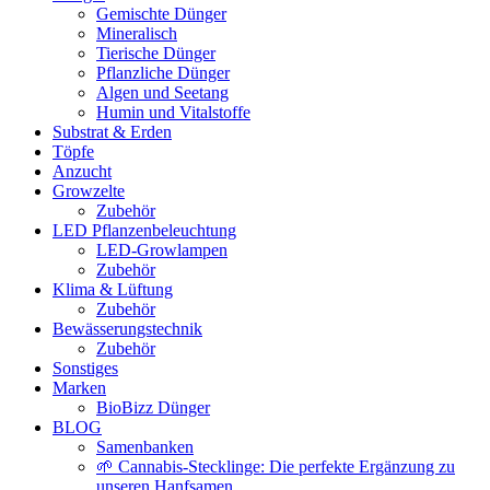
Gemischte Dünger
Mineralisch
Tierische Dünger
Pflanzliche Dünger
Algen und Seetang
Humin und Vitalstoffe
Substrat & Erden
Töpfe
Anzucht
Growzelte
Zubehör
LED Pflanzenbeleuchtung
LED-Growlampen
Zubehör
Klima & Lüftung
Zubehör
Bewässerungstechnik
Zubehör
Sonstiges
Marken
BioBizz Dünger
BLOG
Samenbanken
🌱 Cannabis-Stecklinge: Die perfekte Ergänzung zu
unseren Hanfsamen