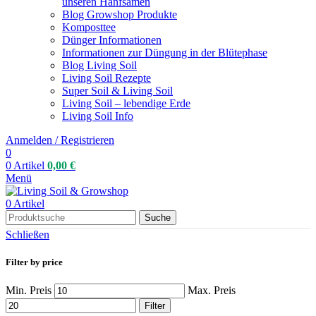
unseren Hanfsamen
Blog Growshop Produkte
Komposttee
Dünger Informationen
Informationen zur Düngung in der Blütephase
Blog Living Soil
Living Soil Rezepte
Super Soil & Living Soil
Living Soil – lebendige Erde
Living Soil Info
Anmelden / Registrieren
0
0
Artikel
0,00
€
Menü
0
Artikel
Suche
Schließen
Filter by price
Min. Preis
Max. Preis
Filter