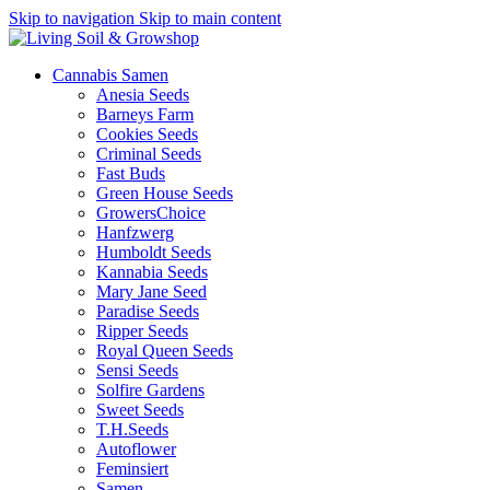
Skip to navigation
Skip to main content
Cannabis Samen
Anesia Seeds
Barneys Farm
Cookies Seeds
Criminal Seeds
Fast Buds
Green House Seeds
GrowersChoice
Hanfzwerg
Humboldt Seeds
Kannabia Seeds
Mary Jane Seed
Paradise Seeds
Ripper Seeds
Royal Queen Seeds
Sensi Seeds
Solfire Gardens
Sweet Seeds
T.H.Seeds
Autoflower
Feminsiert
Samen