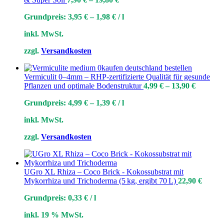
Grundpreis:
3,95
€
–
1,98
€
/
l
inkl. MwSt.
zzgl.
Versandkosten
Vermiculit 0–4mm – RHP-zertifizierte Qualität für gesunde
Pflanzen und optimale Bodenstruktur
4,99
€
–
13,90
€
Grundpreis:
4,99
€
–
1,39
€
/
l
inkl. MwSt.
zzgl.
Versandkosten
UGro XL Rhiza – Coco Brick - Kokossubstrat mit
Mykorrhiza und Trichoderma (5 kg, ergibt 70 L)
22,90
€
Grundpreis:
0,33
€
/
l
inkl. 19 % MwSt.