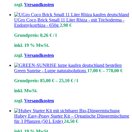
zzgl.
Versandkosten
UGro Coco Brick Small 11 Liter Rhiza - mit Trichoderma -
Endomykorrhiza - 650g
2,90
€
Grundpreis:
0,26
€
/
l
inkl. 19 % MwSt.
zzgl.
Versandkosten
Green Sunrise - Lurpe naturalsolutions
17,00
€
–
778,00
€
Grundpreis:
85,00
€
–
25,10
€
/
l
inkl. MwSt.
zzgl.
Versandkosten
Hubey Easy‑Peasy Starter Kit – Organische Düngermischung
für 3 Pflanzen (50 L Erde)
24,50
€
inkl. 19 % MwSt.