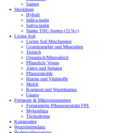
Samen
Stecklinge
Hybrid
Indica-lastig
Sativa-lastig
Starke THC-Sorten (25 %+)
Living Soil
Living Soil Mischungen
Gesteinsmehle und Mineralien
Tierisch
Organisch/Mineralisch
Pflanzlich/ Vegan
Algen und Seetang
Pflanzenkohle
Humin und Vitalstoffe
Mulch
Kompost und Wurmhumus
Guano
Fermente & Mikroorganismen
Fermentierte Pflanzenextrakt FPE
Mykorrhiza
Trichoderma
Komposttee
Wurzelstimulanz
Bodenverbesserung