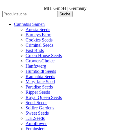
MIT GmbH | Germany
Suche
Cannabis Samen
Anesia Seeds
Barneys Farm
Cookies Seeds
Criminal Seeds
Fast Buds
Green House Seeds
GrowersChoice
Hanfzwerg
Humboldt Seeds
Kannabia Seeds
Mary Jane Seed
Paradise Seeds
Ripper Seeds
Royal Queen Seeds
Sensi Seeds
Solfire Gardens
Sweet Seeds
T.H.Seeds
Autoflower
Feminsiert