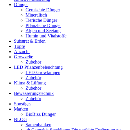
Dünger
Gemischte Dünger
Mineralisch
Tierische Dünger
Pflanzliche Dünger
Algen und Seetang
Humin und Vitalstoffe
Substrat & Erden
Töpfe
Anzucht
Growzelte
Zubehör
LED Pflanzenbeleuchtung
LED-Growlampen
Zubehör
Klima & Lüftung
Zubehör
Bewässerungstechnik
Zubehör
Sonstiges
Marken
BioBizz Dünger
BLOG
Samenbanken
🌱 Cannabis-Stecklinge: Die perfekte Ergänzung zu