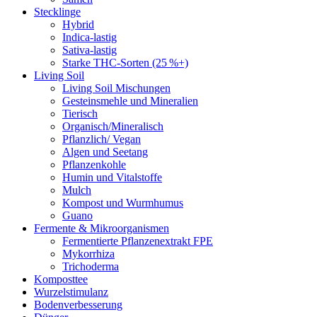
Stecklinge
Hybrid
Indica-lastig
Sativa-lastig
Starke THC-Sorten (25 %+)
Living Soil
Living Soil Mischungen
Gesteinsmehle und Mineralien
Tierisch
Organisch/Mineralisch
Pflanzlich/ Vegan
Algen und Seetang
Pflanzenkohle
Humin und Vitalstoffe
Mulch
Kompost und Wurmhumus
Guano
Fermente & Mikroorganismen
Fermentierte Pflanzenextrakt FPE
Mykorrhiza
Trichoderma
Komposttee
Wurzelstimulanz
Bodenverbesserung