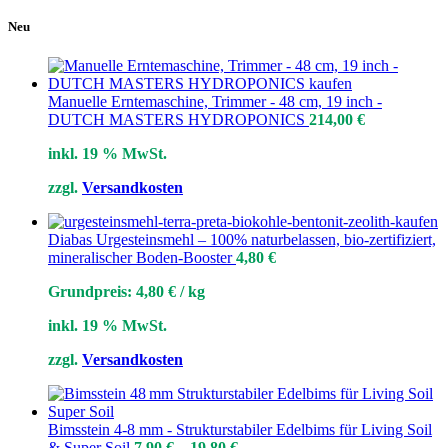
Neu
Manuelle Erntemaschine, Trimmer - 48 cm, 19 inch -
DUTCH MASTERS HYDROPONICS
214,00
€
inkl. 19 % MwSt.
zzgl.
Versandkosten
Diabas Urgesteinsmehl – 100% naturbelassen, bio-zertifiziert,
mineralischer Boden-Booster
4,80
€
Grundpreis:
4,80
€
/
kg
inkl. 19 % MwSt.
zzgl.
Versandkosten
Bimsstein 4-8 mm - Strukturstabiler Edelbims für Living Soil
& Super Soil
7,90
€
–
19,80
€