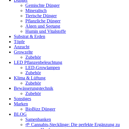
Dünger
Gemischte Dünger
Mineralisch
Tierische Dünger
Pflanzliche Dünger
Algen und Seetang
Humin und Vitalstoffe
Substrat & Erden
Töpfe
Anzucht
Growzelte
Zubehör
LED Pflanzenbeleuchtung
LED-Growlampen
Zubehör
Klima & Lüftung
Zubehör
Bewässerungstechnik
Zubehör
Sonstiges
Marken
BioBizz Dünger
BLOG
Samenbanken
🌱 Cannabis-Stecklinge: Die perfekte Ergänzung zu