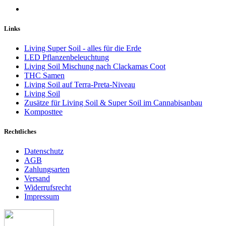
Links
Living Super Soil - alles für die Erde
LED Pflanzenbeleuchtung
Living Soil Mischung nach Clackamas Coot
THC Samen
Living Soil auf Terra-Preta-Niveau
Living Soil
Zusätze für Living Soil & Super Soil im Cannabisanbau
Komposttee
Rechtliches
Datenschutz
AGB
Zahlungsarten
Versand
Widerrufsrecht
Impressum