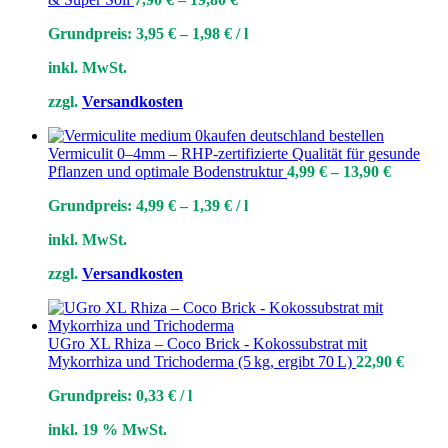
Grundpreis:
3,95
€
–
1,98
€
/
l
inkl. MwSt.
zzgl.
Versandkosten
Vermiculit 0–4mm – RHP-zertifizierte Qualität für gesunde
Pflanzen und optimale Bodenstruktur
4,99
€
–
13,90
€
Grundpreis:
4,99
€
–
1,39
€
/
l
inkl. MwSt.
zzgl.
Versandkosten
UGro XL Rhiza – Coco Brick - Kokossubstrat mit
Mykorrhiza und Trichoderma (5 kg, ergibt 70 L)
22,90
€
Grundpreis:
0,33
€
/
l
inkl. 19 % MwSt.