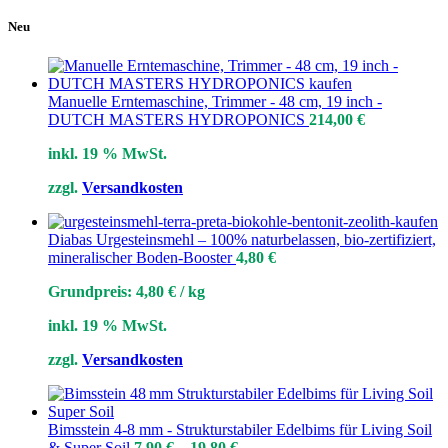
Neu
Manuelle Erntemaschine, Trimmer - 48 cm, 19 inch -
DUTCH MASTERS HYDROPONICS
214,00
€
inkl. 19 % MwSt.
zzgl.
Versandkosten
Diabas Urgesteinsmehl – 100% naturbelassen, bio-zertifiziert,
mineralischer Boden-Booster
4,80
€
Grundpreis:
4,80
€
/
kg
inkl. 19 % MwSt.
zzgl.
Versandkosten
Bimsstein 4-8 mm - Strukturstabiler Edelbims für Living Soil
& Super Soil
7,90
€
–
19,80
€