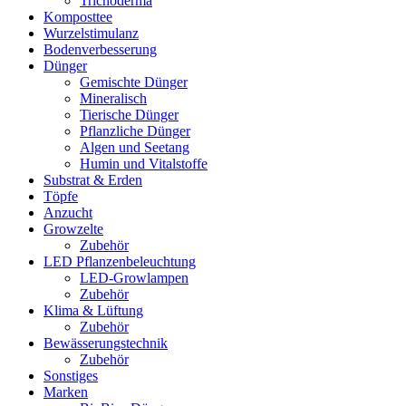
Trichoderma
Komposttee
Wurzelstimulanz
Bodenverbesserung
Dünger
Gemischte Dünger
Mineralisch
Tierische Dünger
Pflanzliche Dünger
Algen und Seetang
Humin und Vitalstoffe
Substrat & Erden
Töpfe
Anzucht
Growzelte
Zubehör
LED Pflanzenbeleuchtung
LED-Growlampen
Zubehör
Klima & Lüftung
Zubehör
Bewässerungstechnik
Zubehör
Sonstiges
Marken