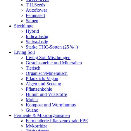
T.H.Seeds
Autoflower
Feminsiert
Samen
Stecklinge
Hybrid
Indica-lastig
Sativa-lastig
Starke THC-Sorten (25 %+)
Living Soil
Living Soil Mischungen
Gesteinsmehle und Mineralien
Tierisch
Organisch/Mineralisch
Pflanzlich/ Vegan
Algen und Seetang
Pflanzenkohle
Humin und Vitalstoffe
Mulch
Kompost und Wurmhumus
Guano
Fermente & Mikroorganismen
Fermentierte Pflanzenextrakt FPE
Mykorrhiza