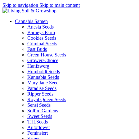
Skip to navigation
Skip to main content
Cannabis Samen
Anesia Seeds
Barneys Farm
Cookies Seeds
Criminal Seeds
Fast Buds
Green House Seeds
GrowersChoice
Hanfzwerg
Humboldt Seeds
Kannabia Seeds
Mary Jane Seed
Paradise Seeds
Ripper Seeds
Royal Queen Seeds
Sensi Seeds
Solfire Gardens
Sweet Seeds
T.H.Seeds
Autoflower
Feminsiert
Samen