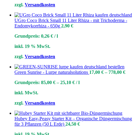
zzgl.
Versandkosten
UGro Coco Brick Small 11 Liter Rhiza - mit Trichoderma -
Endomykorrhiza - 650g
2,90
€
Grundpreis:
0,26
€
/
l
inkl. 19 % MwSt.
zzgl.
Versandkosten
Green Sunrise - Lurpe naturalsolutions
17,00
€
–
778,00
€
Grundpreis:
85,00
€
–
25,10
€
/
l
inkl. MwSt.
zzgl.
Versandkosten
Hubey Easy‑Peasy Starter Kit – Organische Düngermischung
für 3 Pflanzen (50 L Erde)
24,50
€
inkl. 19 % MwSt.