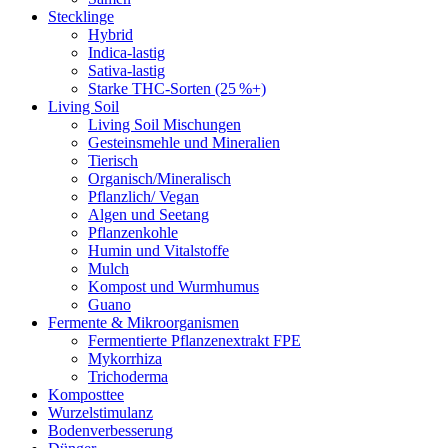
Stecklinge
Hybrid
Indica-lastig
Sativa-lastig
Starke THC-Sorten (25 %+)
Living Soil
Living Soil Mischungen
Gesteinsmehle und Mineralien
Tierisch
Organisch/Mineralisch
Pflanzlich/ Vegan
Algen und Seetang
Pflanzenkohle
Humin und Vitalstoffe
Mulch
Kompost und Wurmhumus
Guano
Fermente & Mikroorganismen
Fermentierte Pflanzenextrakt FPE
Mykorrhiza
Trichoderma
Komposttee
Wurzelstimulanz
Bodenverbesserung