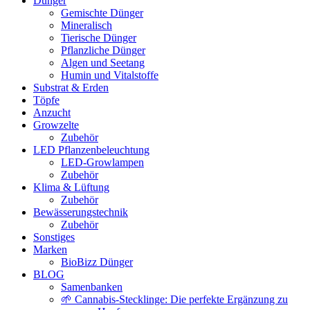
Dünger
Gemischte Dünger
Mineralisch
Tierische Dünger
Pflanzliche Dünger
Algen und Seetang
Humin und Vitalstoffe
Substrat & Erden
Töpfe
Anzucht
Growzelte
Zubehör
LED Pflanzenbeleuchtung
LED-Growlampen
Zubehör
Klima & Lüftung
Zubehör
Bewässerungstechnik
Zubehör
Sonstiges
Marken
BioBizz Dünger
BLOG
Samenbanken
🌱 Cannabis-Stecklinge: Die perfekte Ergänzung zu