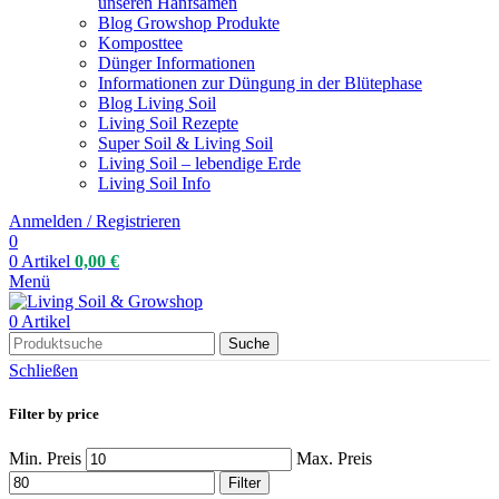
unseren Hanfsamen
Blog Growshop Produkte
Komposttee
Dünger Informationen
Informationen zur Düngung in der Blütephase
Blog Living Soil
Living Soil Rezepte
Super Soil & Living Soil
Living Soil – lebendige Erde
Living Soil Info
Anmelden / Registrieren
0
0
Artikel
0,00
€
Menü
0
Artikel
Suche
Schließen
Filter by price
Min. Preis
Max. Preis
Filter