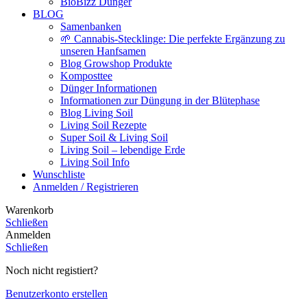
BioBizz Dünger
BLOG
Samenbanken
🌱 Cannabis-Stecklinge: Die perfekte Ergänzung zu
unseren Hanfsamen
Blog Growshop Produkte
Komposttee
Dünger Informationen
Informationen zur Düngung in der Blütephase
Blog Living Soil
Living Soil Rezepte
Super Soil & Living Soil
Living Soil – lebendige Erde
Living Soil Info
Wunschliste
Anmelden / Registrieren
Warenkorb
Schließen
Anmelden
Schließen
Noch nicht registiert?
Benutzerkonto erstellen