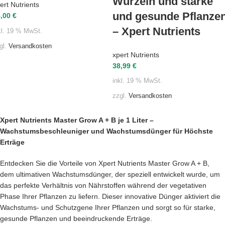
Wurzeln und starke
ert Nutrients
und gesunde Pflanze
5,00
€
– Xpert Nutrients
kl. 19 % MwSt.
gl.
Versandkosten
xpert Nutrients
38,99
€
inkl. 19 % MwSt.
zzgl.
Versandkosten
Xpert Nutrients Master Grow A + B je 1 Liter –
Wachstumsbeschleuniger und Wachstumsdünger für Höchste
Erträge
Entdecken Sie die Vorteile von Xpert Nutrients Master Grow A + B,
dem ultimativen Wachstumsdünger, der speziell entwickelt wurde, um
das perfekte Verhältnis von Nährstoffen während der vegetativen
Phase Ihrer Pflanzen zu liefern. Dieser innovative Dünger aktiviert die
Wachstums- und Schutzgene Ihrer Pflanzen und sorgt so für starke,
gesunde Pflanzen und beeindruckende Erträge.