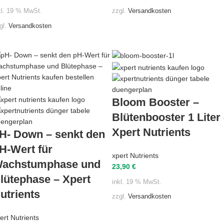
zzgl.
Versandkosten
kl. 19 % MwSt.
gl.
Versandkosten
Bloom Booster –
Blütenbooster 1 Liter
Xpert Nutrients
H- Down – senkt den
H-Wert für
xpert Nutrients
achstumphase und
23,90
€
lütephase – Xpert
inkl. 19 % MwSt.
utrients
zzgl.
Versandkosten
ert Nutrients