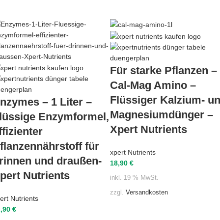
Für starke Pflanzen –
Cal-Mag Amino –
Flüssiger Kalzium- u
nzymes – 1 Liter –
Magnesiumdünger –
lüssige Enzymformel,
Xpert Nutrients
ffizienter
flanzennährstoff für
xpert Nutrients
rinnen und draußen-
18,90
€
pert Nutrients
inkl. 19 % MwSt.
zzgl.
Versandkosten
ert Nutrients
2,90
€