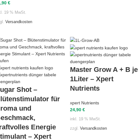
3,90
€
kl. 19 % MwSt.
gl.
Versandkosten
Master Grow A + B je
1Liter – Xpert
Nutrients
ugar Shot –
lütenstimulator für
xpert Nutrients
roma und
24,90
€
eschmack,
inkl. 19 % MwSt.
raftvolles Energie
zzgl.
Versandkosten
timulant – Xpert