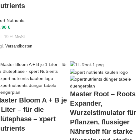
utrients
ert Nutrients
6,90
€
kl. 19 % MwSt.
gl.
Versandkosten
Master Root – Roots
aster Bloom A + B je
Expander,
 Liter – für die
Wurzelstimulator für
lütephase – xpert
Pflanzen, flüssiger
utrients
Nährstoff für starke