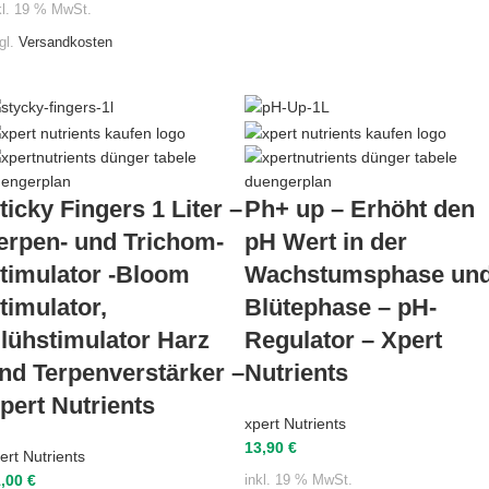
kl. 19 % MwSt.
gl.
Versandkosten
ticky Fingers 1 Liter –
Ph+ up – Erhöht den
erpen- und Trichom-
pH Wert in der
timulator -Bloom
Wachstumsphase un
timulator,
Blütephase – pH-
lühstimulator Harz
Regulator – Xpert
nd Terpenverstärker –
Nutrients
pert Nutrients
xpert Nutrients
13,90
€
ert Nutrients
1,00
€
inkl. 19 % MwSt.