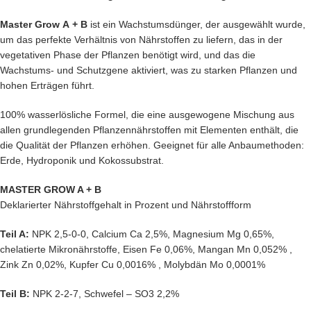
Master Grow А + В
ist ein Wachstumsdünger, der ausgewählt wurde,
um das perfekte Verhältnis von Nährstoffen zu liefern, das in der
vegetativen Phase der Pflanzen benötigt wird, und das die
Wachstums- und Schutzgene aktiviert, was zu starken Pflanzen und
hohen Erträgen führt.
100% wasserlösliche Formel, die eine ausgewogene Mischung aus
allen grundlegenden Pflanzennährstoffen mit Elementen enthält, die
die Qualität der Pflanzen erhöhen. Geeignet für alle Anbaumethoden:
Erde, Hydroponik und Kokossubstrat.
MASTER GROW A + B
Deklarierter Nährstoffgehalt in Prozent und Nährstoffform
Teil A:
NPK 2,5-0-0, Calcium Ca 2,5%, Magnesium Mg 0,65%,
chelatierte Mikronährstoffe, Eisen Fe 0,06%, Mangan Mn 0,052% ,
Zink Zn 0,02%, Kupfer Cu 0,0016% , Molybdän Mo 0,0001%
Teil B:
NPK 2-2-7, Schwefel – SO3 2,2%