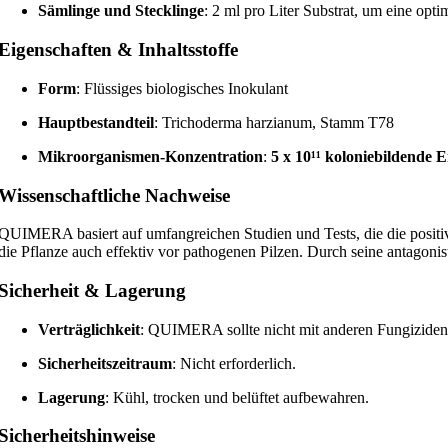
Sämlinge und Stecklinge
: 2 ml pro Liter Substrat, um eine opt
Eigenschaften & Inhaltsstoffe
Form
: Flüssiges biologisches Inokulant
Hauptbestandteil
: Trichoderma harzianum, Stamm T78
Mikroorganismen-Konzentration
:
5 x 10¹¹ koloniebildende 
Wissenschaftliche Nachweise
QUIMERA basiert auf umfangreichen Studien und Tests, die die posit
die Pflanze auch effektiv vor pathogenen Pilzen. Durch seine antagoni
Sicherheit & Lagerung
Verträglichkeit
: QUIMERA sollte nicht mit anderen Fungiziden 
Sicherheitszeitraum
: Nicht erforderlich.
Lagerung
: Kühl, trocken und belüftet aufbewahren.
Sicherheitshinweise