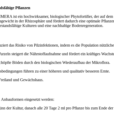
dsfähige Pflanzen
ERA ist ein hochwirksamer, biologischer Phytofortifier, der auf de
ichgewicht in der Rhizosphäre und fördert dadurch eine optimale Pflanz
andsfähige Kulturen und eine nachhaltige Bodenregeneration.
ert das Risiko von Pilzinfektionen, indem es die Population nützlich
Wurzeln steigert die Nährstoffaufnahme und fördert ein kräftiges Wachs
chöpfte Böden durch den biologischen Wiederaufbau der Mikroflora.
bedingungen führen zu einer höheren und qualitativ besseren Ernte.
Freiland und Gewächshaus.
 Anbauformen eingesetzt werden:
ginn der Kultur, danach alle 20 Tage 2 ml pro Pflanze bis zum Ende de