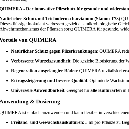
QUIMERA - Der innovative Pilzschutz für gesunde und widerstan
Natürlicher Schutz mit Trichoderma harzianum (Stamm T78)
QUIM
Dieses flüssige Inokulant verbessert gezielt das mikrobiologische Gle
Abwehrmechanismus der Pflanzen sorgt QUIMERA für gesunde, widerst
Vorteile von QUIMERA
Natürlicher Schutz gegen Pilzerkrankungen
: QUIMERA reduzi
Verbesserte Wurzelgesundheit
: Die gezielte Biotisierung der 
Regeneration ausgelaugter Böden
: QUIMERA revitalisiert ers
Ertragssteigerung und bessere Qualität
: Optimierte Wachstums
Universelle Anwendbarkeit
: Geeignet für
alle Kulturarten
in 
Anwendung & Dosierung
QUIMERA ist einfach anzuwenden und kann flexibel in verschiedenen
Freiland- und Gewächshauskulturen
: 3 ml pro Pflanze zu Be