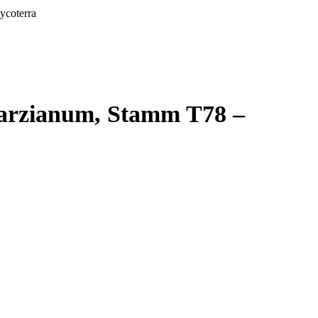
ycoterra
 harzianum, Stamm T78 –