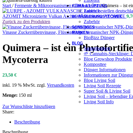
Zubehör
Start
/
Fermente & Mikroorganismen
/
Trichoderma
/
Quimera – ist e
KLIMA & LÜFTUNG
Zubehör
AZOMIT Micronizierte Vulkan Asche - Vulkanasche AZOMITE
9,
BEWÄSSERUNGSTECHNIK
Zubehör
Zurück zu den Produkten
SONSTIGES
Vinasse Zuckerrübenvinasse, Flüssigdünger, organischer NPK-Dünger
MARKEN
BioBizz Dünger
BLOG
Quimera – ist ein Phytoforti
Samenbanken
🌱 Cannabis-Stecklinge: 
Mycoterra
Blog Growshop Produkte
Komposttee
Dünger Informationen
Informationen zur Düngun
23,50
€
Blog Living Soil
inkl. 19 % MwSt.
zzgl.
Versandkosten
Living Soil Rezepte
Super Soil & Living Soil
Menge:
150 ml
Living Soil – lebendige E
Living Soil Info
Zur Wunschliste hinzufügen
Share:
Beschreibung
Beschreibung