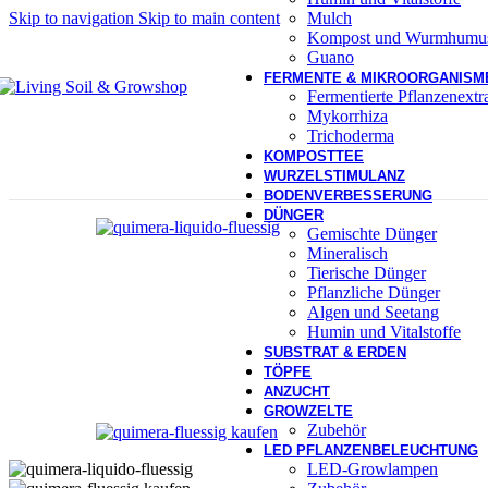
Mulch
Skip to navigation
Skip to main content
Kompost und Wurmhumu
Guano
FERMENTE & MIKROORGANISM
Fermentierte Pflanzenext
Mykorrhiza
Trichoderma
KOMPOSTTEE
WURZELSTIMULANZ
BODENVERBESSERUNG
DÜNGER
Gemischte Dünger
Mineralisch
Tierische Dünger
Pflanzliche Dünger
Algen und Seetang
Humin und Vitalstoffe
SUBSTRAT & ERDEN
TÖPFE
ANZUCHT
GROWZELTE
Zubehör
LED PFLANZENBELEUCHTUNG
LED-Growlampen