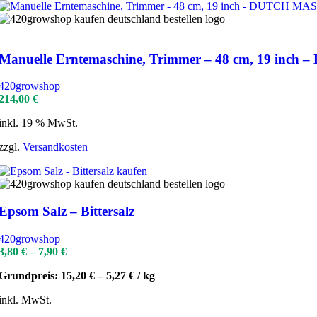
Manuelle Erntemaschine, Trimmer – 48 cm, 19 
420growshop
214,00
€
inkl. 19 % MwSt.
zzgl.
Versandkosten
Epsom Salz – Bittersalz
420growshop
3,80
€
–
7,90
€
Grundpreis:
15,20
€
–
5,27
€
/
kg
inkl. MwSt.