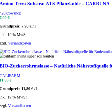
Amino Terra Substrat ATS Pflanzkohle – CARBUNA
420growshop
7,90
€
Grundpreis:
7,90
€
/
l
inkl. 19 % MwSt.
zzgl.
Versandkosten
BIO-Zuckerrohrmelasse – Natürliche Nährstoffquelle
CALIFARM
11,80
€
Grundpreis:
11,80
€
/
l
inkl. 19 % MwSt.
zzgl.
Versandkosten