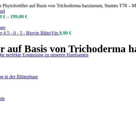
in Phytofortifier auf Basis von Trichoderma harzianum, Stamm T78 – M
70
€
–
199,00
€
 4,5 - 0 - 5 - Biovin BlütoVin
8,90
€
fier auf Basis von Trichoderma
Die perfekte Ergänzung zu unseren Hanfsamen
g in der Blütephase
rde