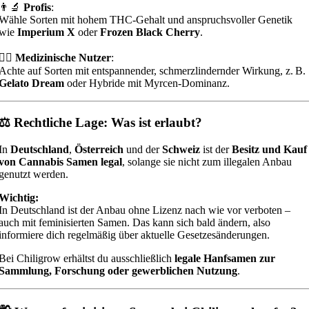
👨‍🔬
Profis
:
Wähle Sorten mit hohem THC-Gehalt und anspruchsvoller Genetik
wie
Imperium X
oder
Frozen Black Cherry
.
🧘‍♀️
Medizinische Nutzer
:
Achte auf Sorten mit entspannender, schmerzlindernder Wirkung, z. B.
Gelato Dream
oder Hybride mit Myrcen-Dominanz.
⚖️ Rechtliche Lage: Was ist erlaubt?
In
Deutschland
,
Österreich
und der
Schweiz
ist der
Besitz und Kauf
von Cannabis Samen legal
, solange sie nicht zum illegalen Anbau
genutzt werden.
Wichtig:
In Deutschland ist der Anbau ohne Lizenz nach wie vor verboten –
auch mit feminisierten Samen. Das kann sich bald ändern, also
informiere dich regelmäßig über aktuelle Gesetzesänderungen.
Bei Chiligrow erhältst du ausschließlich
legale Hanfsamen zur
Sammlung, Forschung oder gewerblichen Nutzung
.