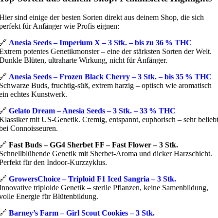
Hier sind einige der besten Sorten direkt aus deinem Shop, die sich
perfekt für Anfänger wie Profis eignen:
🔗
Anesia Seeds – Imperium X – 3 Stk. – bis zu 36 % THC
Extrem potentes Genetikmonster – eine der stärksten Sorten der Welt.
Dunkle Blüten, ultraharte Wirkung, nicht für Anfänger.
🔗
Anesia Seeds – Frozen Black Cherry – 3 Stk. – bis 35 % THC
Schwarze Buds, fruchtig-süß, extrem harzig – optisch wie aromatisch
ein echtes Kunstwerk.
🔗
Gelato Dream – Anesia Seeds – 3 Stk. – 33 % THC
Klassiker mit US-Genetik. Cremig, entspannt, euphorisch – sehr belieb
bei Connoisseuren.
🔗
Fast Buds – GG4 Sherbet FF – Fast Flower – 3 Stk.
Schnellblühende Genetik mit Sherbet-Aroma und dicker Harzschicht.
Perfekt für den Indoor-Kurzzyklus.
🔗
GrowersChoice – Triploid F1 Iced Sangria – 3 Stk.
Innovative triploide Genetik – sterile Pflanzen, keine Samenbildung,
volle Energie für Blütenbildung.
🔗
Barney’s Farm – Girl Scout Cookies – 3 Stk.