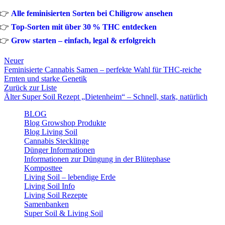
👉
Alle feminisierten Sorten bei Chiligrow ansehen
👉
Top-Sorten mit über 30 % THC entdecken
👉
Grow starten – einfach, legal & erfolgreich
Neuer
Feminisierte Cannabis Samen – perfekte Wahl für THC-reiche
Ernten und starke Genetik
Zurück zur Liste
Älter
Super Soil Rezept „Dietenheim“ – Schnell, stark, natürlich
BLOG
Blog Growshop Produkte
Blog Living Soil
Cannabis Stecklinge
Dünger Informationen
Informationen zur Düngung in der Blütephase
Komposttee
Living Soil – lebendige Erde
Living Soil Info
Living Soil Rezepte
Samenbanken
Super Soil & Living Soil