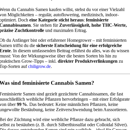
Wenn du Cannabis Samen kaufen willst, stehst du vor einer Vielzahl
von Möglichkeiten – regulär, autoflowering, medizinisch, indoor-
optimiert. Doch
eine Kategorie sticht heraus
:
feminisierte
Cannabissamen
. Sie stehen für
Zuverlässigkeit, hohe THC-Werte,
präzise Zuchtkontrolle
und maximalen Ertrag.
Ob du Anfänger bist oder erfahrener Homegrower – mit feminisierten
Samen triffst du die
sicherste Entscheidung für eine erfolgreiche
Ernte
. In diesem umfassenden Beitrag erfährst du alles, was du wissen
musst: Von der Wirkungsweise über die besten Sorten bis hin zu
praktischen Grow-Tipps – inkl.
direkter Produktverlinkungen
zu
Top-Sorten auf
chiligrow.de
.
Was sind feminisierte Cannabis Samen?
Feminisierte Samen sind gezielt gezüchtete Cannabissamen, die fast
ausschließlich weibliche Pflanzen hervorbringen – mit einer Erfolgsrate
von über
99 %
. Das bedeutet: Keine männlichen Pflanzen, keine
ungewollte Bestäubung, keine Zeitverschwendung beim Aussortieren.
Bei der Züchtung wird eine weibliche Pflanze dazu gebracht, sich
selbst zu bestäuben (z. B. durch Silberthiosulfat oder Colloidal Silver).
Die daraus entstehenden Samen sind rein weiblich – ideal für Grower,