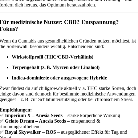
fordern dich heraus, das Optimum herauszuholen.
Für medizinische Nutzer: CBD? Entspannung?
Fokus?
Wenn du Cannabis aus gesundheitlichen Gründen nutzen möchtest, ist
die Sortenwahl besonders wichtig. Entscheidend sind:
Wirkstoffprofil (THC/CBD-Verhältnis)
Terpengehalt (z. B. Myrcen oder Linalool)
Indica-dominierte oder ausgewogene Hybride
Zwar findest du auf chiligrow.de aktuell v. a. THC-starke Sorten, doch
einige davon sind dennoch für bestimmte medizinische Anwendungen
geeignet – z. B. zur Schlafunterstützung oder bei chronischem Stress.
Empfehlungen:
✅
Imperium X – Anesia Seeds
– starke körperliche Wirkung
✅
Gelato Dream – Anesia Seeds
– entspannend &
stimmungsaufhellend
✅
Royal Skywalker – RQS
– ausgeglichener Effekt für Tag und
Nacht