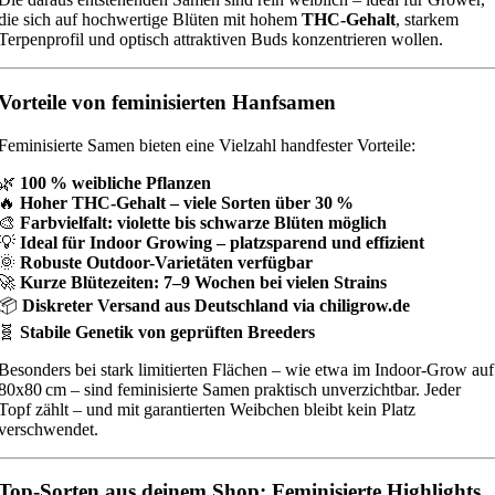
die sich auf hochwertige Blüten mit hohem
THC-Gehalt
, starkem
Terpenprofil und optisch attraktiven Buds konzentrieren wollen.
Vorteile von feminisierten Hanfsamen
Feminisierte Samen bieten eine Vielzahl handfester Vorteile:
🌿
100 % weibliche Pflanzen
🔥
Hoher THC-Gehalt – viele Sorten über 30 %
🎨
Farbvielfalt: violette bis schwarze Blüten möglich
💡
Ideal für Indoor Growing – platzsparend und effizient
🌞
Robuste Outdoor-Varietäten verfügbar
🚀
Kurze Blütezeiten: 7–9 Wochen bei vielen Strains
📦
Diskreter Versand aus Deutschland via chiligrow.de
🧬
Stabile Genetik von geprüften Breeders
Besonders bei stark limitierten Flächen – wie etwa im Indoor-Grow auf
80x80 cm – sind feminisierte Samen praktisch unverzichtbar. Jeder
Topf zählt – und mit garantierten Weibchen bleibt kein Platz
verschwendet.
Top-Sorten aus deinem Shop: Feminisierte Highlights