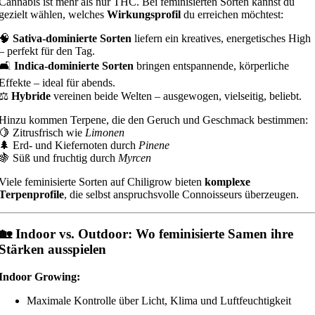
Cannabis ist mehr als nur THC. Bei feminisierten Sorten kannst du
gezielt wählen, welches
Wirkungsprofil
du erreichen möchtest:
🧠
Sativa-dominierte Sorten
liefern ein kreatives, energetisches High
– perfekt für den Tag.
🛋️
Indica-dominierte Sorten
bringen entspannende, körperliche
Effekte – ideal für abends.
⚖️
Hybride
vereinen beide Welten – ausgewogen, vielseitig, beliebt.
Hinzu kommen Terpene, die den Geruch und Geschmack bestimmen:
🍋 Zitrusfrisch wie
Limonen
🌲 Erd- und Kiefernoten durch
Pinene
🍇 Süß und fruchtig durch
Myrcen
Viele feminisierte Sorten auf Chiligrow bieten
komplexe
Terpenprofile
, die selbst anspruchsvolle Connoisseurs überzeugen.
🏡 Indoor vs. Outdoor: Wo feminisierte Samen ihre
Stärken ausspielen
Indoor Growing:
Maximale Kontrolle über Licht, Klima und Luftfeuchtigkeit