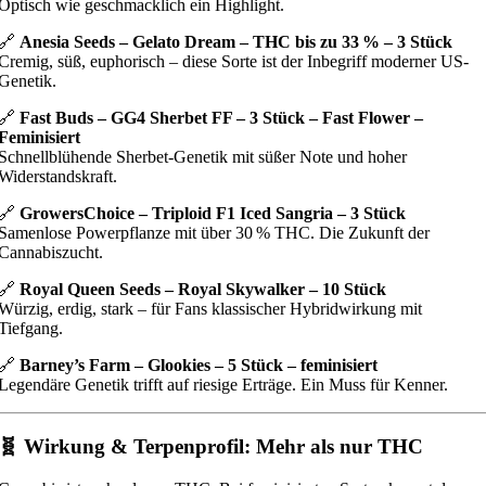
Optisch wie geschmacklich ein Highlight.
🔗
Anesia Seeds – Gelato Dream – THC bis zu 33 % – 3 Stück
Cremig, süß, euphorisch – diese Sorte ist der Inbegriff moderner US-
Genetik.
🔗
Fast Buds – GG4 Sherbet FF – 3 Stück – Fast Flower –
Feminisiert
Schnellblühende Sherbet-Genetik mit süßer Note und hoher
Widerstandskraft.
🔗
GrowersChoice – Triploid F1 Iced Sangria – 3 Stück
Samenlose Powerpflanze mit über 30 % THC. Die Zukunft der
Cannabiszucht.
🔗
Royal Queen Seeds – Royal Skywalker – 10 Stück
Würzig, erdig, stark – für Fans klassischer Hybridwirkung mit
Tiefgang.
🔗
Barney’s Farm – Glookies – 5 Stück – feminisiert
Legendäre Genetik trifft auf riesige Erträge. Ein Muss für Kenner.
🧬 Wirkung & Terpenprofil: Mehr als nur THC