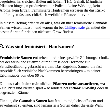
begehrten, harzreichen Blüten mit hohem THC-Gehalt. Männliche
Pflanzen hingegen produzieren nur Pollen – keine Wirkung, kein
Aroma, kein Ertrag. Feminisierte Hanfsamen ersparen dir das Risiko
und bringen fast ausschließlich weibliche Pflanzen hervor.
In diesem Beitrag erfährst du alles, was du über feminisierte Cannabis
Samen wissen musst – und warum du bei
Chiligrow.de
garantiert die
besten Sorten für deinen nächsten Grow findest.
🔍 Was sind feminisierte Hanfsamen?
Feminisierte Samen
entstehen durch eine spezielle Züchtungstechnik,
bei der weibliche Pflanzen durch Stress oder Hormone zur
Selbstbestäubung gebracht werden. Das Ergebnis: Samen, die fast
ausschließlich weibliche Nachkommen hervorbringen – mit einer
Erfolgsquote von über 99 %.
Du musst also
keine männlichen Pflanzen mehr aussortieren
, was
Zeit, Platz und Nerven spart – besonders bei
Indoor Growing
oder in
begrenzten Räumen.
Für alle, die
Cannabis Samen kaufen
, um möglichst effizient und
zuverlässig zu ernten, sind feminisierte Sorten daher die erste Wahl.