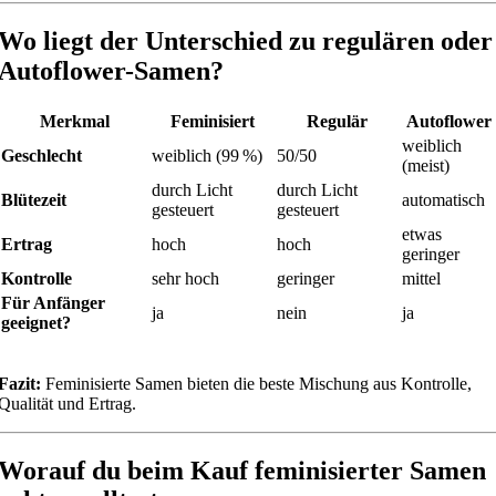
Wo liegt der Unterschied zu regulären oder
Autoflower-Samen?
Merkmal
Feminisiert
Regulär
Autoflower
weiblich
Geschlecht
weiblich (99 %)
50/50
(meist)
durch Licht
durch Licht
Blütezeit
automatisch
gesteuert
gesteuert
etwas
Ertrag
hoch
hoch
geringer
Kontrolle
sehr hoch
geringer
mittel
Für Anfänger
ja
nein
ja
geeignet?
Fazit:
Feminisierte Samen bieten die beste Mischung aus Kontrolle,
Qualität und Ertrag.
Worauf du beim Kauf feminisierter Samen