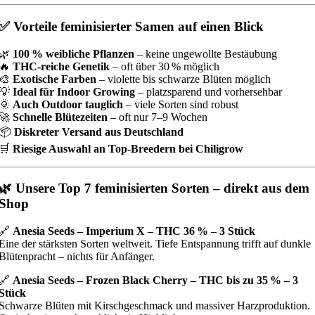
✅ Vorteile feminisierter Samen auf einen Blick
🌿
100 % weibliche Pflanzen
– keine ungewollte Bestäubung
🔥
THC-reiche Genetik
– oft über 30 % möglich
🎨
Exotische Farben
– violette bis schwarze Blüten möglich
💡
Ideal für Indoor Growing
– platzsparend und vorhersehbar
🌞
Auch Outdoor tauglich
– viele Sorten sind robust
🚀
Schnelle Blütezeiten
– oft nur 7–9 Wochen
📦
Diskreter Versand aus Deutschland
🛒
Riesige Auswahl an Top-Breedern bei Chiligrow
🌿 Unsere Top 7 feminisierten Sorten – direkt aus dem
Shop
🔗
Anesia Seeds – Imperium X – THC 36 % – 3 Stück
Eine der stärksten Sorten weltweit. Tiefe Entspannung trifft auf dunkle
Blütenpracht – nichts für Anfänger.
🔗
Anesia Seeds – Frozen Black Cherry – THC bis zu 35 % – 3
Stück
Schwarze Blüten mit Kirschgeschmack und massiver Harzproduktion.