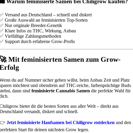
🛍️ Warum feminisierte Samen bei Chiligrow kaufen?
✅ Versand aus Deutschland – schnell und diskret
✅ Große Auswahl an feminisierten Top-Sorten
✅ Nur originale Breeder-Genetik
✅ Klare Infos zu THC, Wirkung, Anbau
✅ Vielfältige Zahlungsmethoden
✅ Support durch erfahrene Grow-Profis
🚀 Mit feminisierten Samen zum Grow-
Erfolg
Wenn du auf Nummer sicher gehen willst, beim Anbau Zeit und Platz
sparen möchtest und obendrein auf THC-reiche, farbenprächtige Buds
stehst, dann sind
feminisierte Cannabis Samen
die perfekte Wahl für
dich.
Chiligrow bietet dir die besten Sorten aus aller Welt – direkt aus
Deutschland versandt, diskret und schnell.
👉
Jetzt feminisierte Hanfsamen bei Chiligrow entdecken
und den
perfekten Start für deinen nächsten Grow legen.