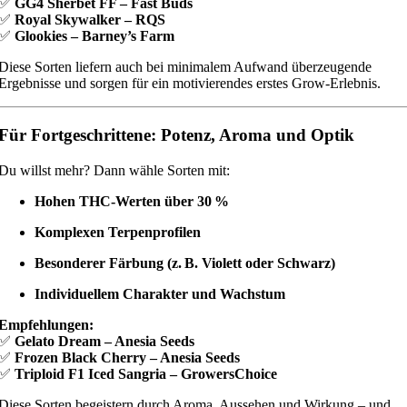
✅
GG4 Sherbet FF – Fast Buds
✅
Royal Skywalker – RQS
✅
Glookies – Barney’s Farm
Diese Sorten liefern auch bei minimalem Aufwand überzeugende
Ergebnisse und sorgen für ein motivierendes erstes Grow-Erlebnis.
Für Fortgeschrittene: Potenz, Aroma und Optik
Du willst mehr? Dann wähle Sorten mit:
Hohen THC-Werten über 30 %
Komplexen Terpenprofilen
Besonderer Färbung (z. B. Violett oder Schwarz)
Individuellem Charakter und Wachstum
Empfehlungen:
✅
Gelato Dream – Anesia Seeds
✅
Frozen Black Cherry – Anesia Seeds
✅
Triploid F1 Iced Sangria – GrowersChoice
Diese Sorten begeistern durch Aroma, Aussehen und Wirkung – und