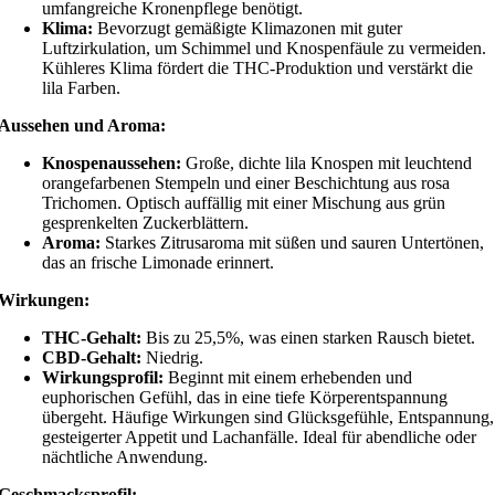
umfangreiche Kronenpflege benötigt.
Klima:
Bevorzugt gemäßigte Klimazonen mit guter
Luftzirkulation, um Schimmel und Knospenfäule zu vermeiden.
Kühleres Klima fördert die THC-Produktion und verstärkt die
lila Farben.
Aussehen und Aroma:
Knospenaussehen:
Große, dichte lila Knospen mit leuchtend
orangefarbenen Stempeln und einer Beschichtung aus rosa
Trichomen. Optisch auffällig mit einer Mischung aus grün
gesprenkelten Zuckerblättern.
Aroma:
Starkes Zitrusaroma mit süßen und sauren Untertönen,
das an frische Limonade erinnert.
Wirkungen:
THC-Gehalt:
Bis zu 25,5%, was einen starken Rausch bietet.
CBD-Gehalt:
Niedrig.
Wirkungsprofil:
Beginnt mit einem erhebenden und
euphorischen Gefühl, das in eine tiefe Körperentspannung
übergeht. Häufige Wirkungen sind Glücksgefühle, Entspannung,
gesteigerter Appetit und Lachanfälle. Ideal für abendliche oder
nächtliche Anwendung.
Geschmacksprofil: