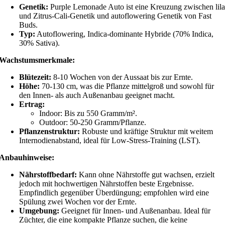
Genetik:
Purple Lemonade Auto ist eine Kreuzung zwischen lila
und Zitrus-Cali-Genetik und autoflowering Genetik von Fast
Buds.
Typ:
Autoflowering, Indica-dominante Hybride (70% Indica,
30% Sativa).
Wachstumsmerkmale:
Blütezeit:
8-10 Wochen von der Aussaat bis zur Ernte.
Höhe:
70-130 cm, was die Pflanze mittelgroß und sowohl für
den Innen- als auch Außenanbau geeignet macht.
Ertrag:
Indoor: Bis zu 550 Gramm/m².
Outdoor: 50-250 Gramm/Pflanze.
Pflanzenstruktur:
Robuste und kräftige Struktur mit weitem
Internodienabstand, ideal für Low-Stress-Training (LST).
Anbauhinweise:
Nährstoffbedarf:
Kann ohne Nährstoffe gut wachsen, erzielt
jedoch mit hochwertigen Nährstoffen beste Ergebnisse.
Empfindlich gegenüber Überdüngung; empfohlen wird eine
Spülung zwei Wochen vor der Ernte.
Umgebung:
Geeignet für Innen- und Außenanbau. Ideal für
Züchter, die eine kompakte Pflanze suchen, die keine