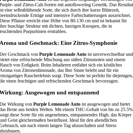
Purple- und Zitrus-Cali-Sorten mit autoflowering Genetik. Das Resultat
ist eine selbstblühende Sorte, die sich durch ihre kurze Blütezeit,
beeindruckende Erträge und intensive Farbschattierungen auszeichnet.
Diese Pflanze erreicht eine Höhe von 80-130 cm und ist bekannt für
ihre buschige Struktur mit dichten, harzigen Knospen, die in
leuchtenden Purpurtönen erstrahlen.
Aroma und Geschmack: Eine Zitrus-Symphonie
Der Geschmack von
Purple Lemonade Auto
ist unverwechselbar und
bietet eine erfrischende Mischung aus süßen Zitrusnoten und einem
Hauch von Erdigkeit. Beim Inhalieren entfaltet sich ein köstliches
Aroma von Zitronenlimonade, das Ihre Sinne belebt und für ein
einzigartiges Raucherlebnis sorgt. Diese Sorte ist perfekt für diejenigen,
die einen fruchtigen und erfrischenden Geschmack bevorzugen.
Wirkung: Ausgewogen und entspannend
Die Wirkung von
Purple Lemonade Auto
ist ausgewogen und bietet
das Beste aus beiden Welten. Mit einem THC-Gehalt von bis zu 25.5%
sorgt diese Sorte für ein angenehmes, entspannendes High, das Körper
und Geist gleichermaßen beeinflusst. Ideal für den abendlichen
Gebrauch, um nach einem langen Tag abzuschalten und Stress
abzubauen.