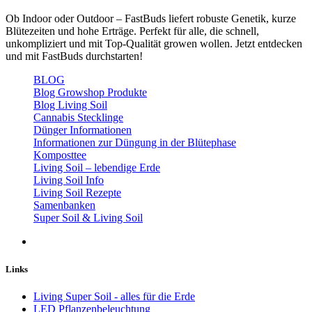
Ob Indoor oder Outdoor – FastBuds liefert robuste Genetik, kurze
Blütezeiten und hohe Erträge. Perfekt für alle, die schnell,
unkompliziert und mit Top-Qualität growen wollen. Jetzt entdecken
und mit FastBuds durchstarten!
BLOG
Blog Growshop Produkte
Blog Living Soil
Cannabis Stecklinge
Dünger Informationen
Informationen zur Düngung in der Blütephase
Komposttee
Living Soil – lebendige Erde
Living Soil Info
Living Soil Rezepte
Samenbanken
Super Soil & Living Soil
Links
Living Super Soil - alles für die Erde
LED Pflanzenbeleuchtung