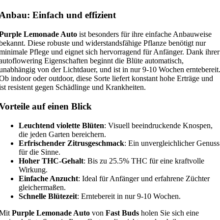
Anbau: Einfach und effizient
Purple Lemonade Auto
ist besonders für ihre einfache Anbauweise
bekannt. Diese robuste und widerstandsfähige Pflanze benötigt nur
minimale Pflege und eignet sich hervorragend für Anfänger. Dank ihrer
autoflowering Eigenschaften beginnt die Blüte automatisch,
unabhängig von der Lichtdauer, und ist in nur 9-10 Wochen erntebereit
Ob indoor oder outdoor, diese Sorte liefert konstant hohe Erträge und
ist resistent gegen Schädlinge und Krankheiten.
Vorteile auf einen Blick
Leuchtend violette Blüten
: Visuell beeindruckende Knospen,
die jeden Garten bereichern.
Erfrischender Zitrusgeschmack
: Ein unvergleichlicher Genuss
für die Sinne.
Hoher THC-Gehalt
: Bis zu 25.5% THC für eine kraftvolle
Wirkung.
Einfache Anzucht
: Ideal für Anfänger und erfahrene Züchter
gleichermaßen.
Schnelle Blütezeit
: Erntebereit in nur 9-10 Wochen.
Mit
Purple Lemonade Auto
von
Fast Buds
holen Sie sich eine