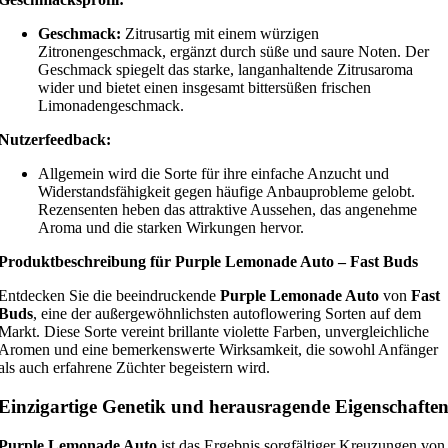
Geschmack:
Zitrusartig mit einem würzigen
Zitronengeschmack, ergänzt durch süße und saure Noten. Der
Geschmack spiegelt das starke, langanhaltende Zitrusaroma
wider und bietet einen insgesamt bittersüßen frischen
Limonadengeschmack.
Nutzerfeedback:
Allgemein wird die Sorte für ihre einfache Anzucht und
Widerstandsfähigkeit gegen häufige Anbauprobleme gelobt.
Rezensenten heben das attraktive Aussehen, das angenehme
Aroma und die starken Wirkungen hervor.
Produktbeschreibung für Purple Lemonade Auto – Fast Buds
Entdecken Sie die beeindruckende
Purple Lemonade Auto
von
Fast
Buds
, eine der außergewöhnlichsten autoflowering Sorten auf dem
Markt. Diese Sorte vereint brillante violette Farben, unvergleichliche
Aromen und eine bemerkenswerte Wirksamkeit, die sowohl Anfänger
als auch erfahrene Züchter begeistern wird.
Einzigartige Genetik und herausragende Eigenschafte
Purple Lemonade Auto
ist das Ergebnis sorgfältiger Kreuzungen von