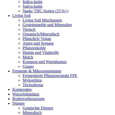
Indica-lastig
Sativa-lastig
Starke THC-Sorten (25 %+)
Living Soil
Living Soil Mischungen
Gesteinsmehle und Mineralien
Tierisch
Organisch/Mineralisch
Pflanzlich/ Vegan
Algen und Seetang
Pflanzenkohle
Humin und Vitalstoffe
Mulch
Kompost und Wurmhumus
Guano
Fermente & Mikroorganismen
Fermentierte Pflanzenextrakt FPE
Mykorrhiza
Trichoderma
Komposttee
Wurzelstimulanz
Bodenverbesserung
Dünger
Gemischte Dünger
Mineralisch