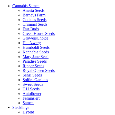
Cannabis Samen
Anesia Seeds
Barneys Farm
Cookies Seeds
Criminal Seeds
Fast Buds
Green House Seeds
GrowersChoice
Hanfzwerg
Humboldt Seeds
Kannabia Seeds
Mary Jane Seed
Paradise Seeds
Ripper Seeds
Royal Queen Seeds
Sensi Seeds
Solfire Gardens
Sweet Seeds
T.H.Seeds
Autoflower
Feminsiert
Samen
Stecklinge
Hybrid