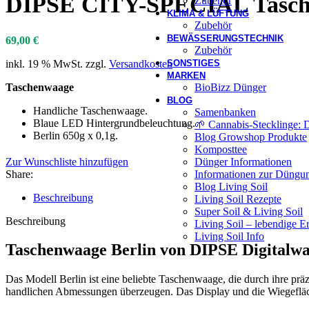
DIPSE CITY-SPECIAL Tasche
Zubehör
KLIMA & LÜFTUNG
Zubehör
BEWÄSSERUNGSTECHNIK
69,00
€
Zubehör
SONSTIGES
inkl. 19 % MwSt.
zzgl.
Versandkosten
MARKEN
BioBizz Dünger
Taschenwaage
BLOG
Handliche Taschenwaage.
Samenbanken
Blaue LED Hintergrundbeleuchtung.
🌱 Cannabis-Stecklinge: 
Berlin 650g x 0,1g.
Blog Growshop Produkte
Komposttee
Dünger Informationen
Zur Wunschliste hinzufügen
Informationen zur Düngun
Share:
Blog Living Soil
Beschreibung
Living Soil Rezepte
Super Soil & Living Soil
Beschreibung
Living Soil – lebendige E
Living Soil Info
Taschenwaage Berlin von DIPSE Digitalw
Das Modell Berlin ist eine beliebte Taschenwaage, die durch ihre prä
handlichen Abmessungen überzeugen. Das Display und die Wiegefläch