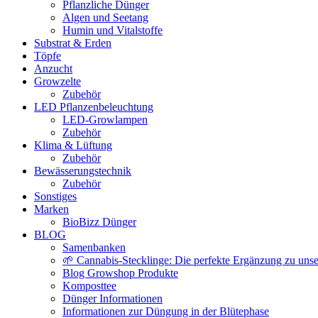
Pflanzliche Dünger
Algen und Seetang
Humin und Vitalstoffe
Substrat & Erden
Töpfe
Anzucht
Growzelte
Zubehör
LED Pflanzenbeleuchtung
LED-Growlampen
Zubehör
Klima & Lüftung
Zubehör
Bewässerungstechnik
Zubehör
Sonstiges
Marken
BioBizz Dünger
BLOG
Samenbanken
🌱 Cannabis-Stecklinge: Die perfekte Ergänzung zu un
Blog Growshop Produkte
Komposttee
Dünger Informationen
Informationen zur Düngung in der Blütephase