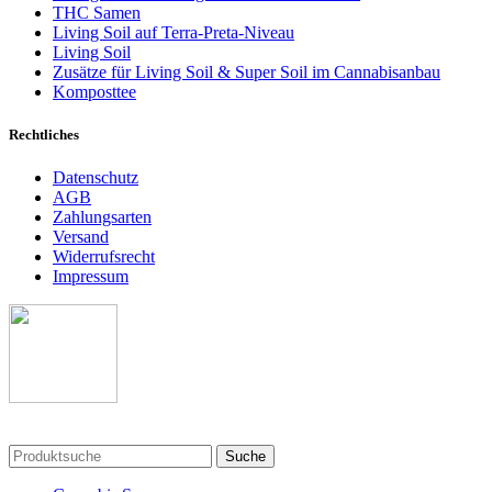
THC Samen
Living Soil auf Terra-Preta-Niveau
Living Soil
Zusätze für Living Soil & Super Soil im Cannabisanbau
Komposttee
Rechtliches
Datenschutz
AGB
Zahlungsarten
Versand
Widerrufsrecht
Impressum
Suche