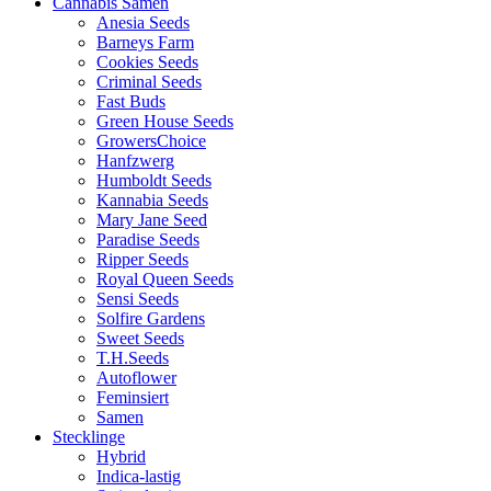
Cannabis Samen
Anesia Seeds
Barneys Farm
Cookies Seeds
Criminal Seeds
Fast Buds
Green House Seeds
GrowersChoice
Hanfzwerg
Humboldt Seeds
Kannabia Seeds
Mary Jane Seed
Paradise Seeds
Ripper Seeds
Royal Queen Seeds
Sensi Seeds
Solfire Gardens
Sweet Seeds
T.H.Seeds
Autoflower
Feminsiert
Samen
Stecklinge
Hybrid
Indica-lastig