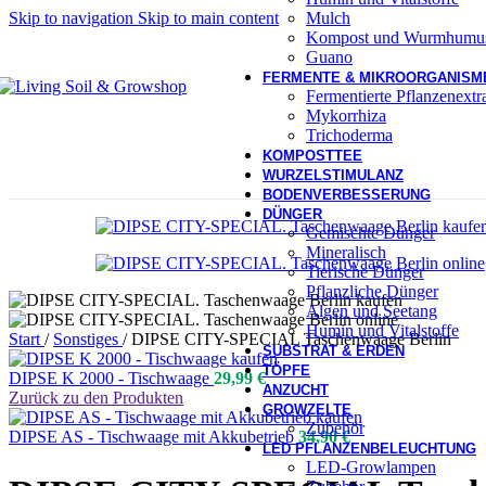
Mulch
Skip to navigation
Skip to main content
Kompost und Wurmhumu
Guano
FERMENTE & MIKROORGANISM
Fermentierte Pflanzenext
Mykorrhiza
Trichoderma
KOMPOSTTEE
WURZELSTIMULANZ
BODENVERBESSERUNG
DÜNGER
Gemischte Dünger
Mineralisch
Tierische Dünger
Pflanzliche Dünger
Algen und Seetang
Humin und Vitalstoffe
Start
/
Sonstiges
/
DIPSE CITY-SPECIAL Taschenwaage Berlin
SUBSTRAT & ERDEN
TÖPFE
DIPSE K 2000 - Tischwaage
29,99
€
ANZUCHT
Zurück zu den Produkten
GROWZELTE
Zubehör
DIPSE AS - Tischwaage mit Akkubetrieb
34,90
€
LED PFLANZENBELEUCHTUNG
LED-Growlampen