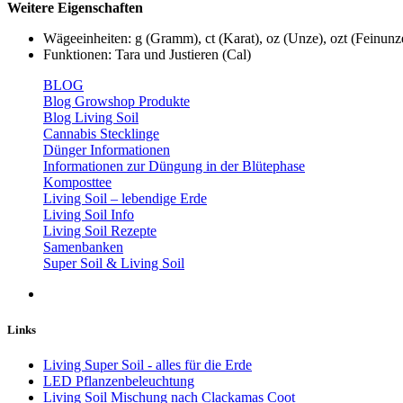
Weitere Eigenschaften
Wägeeinheiten: g (Gramm), ct (Karat), oz (Unze), ozt (Feinunz
Funktionen: Tara und Justieren (Cal)
BLOG
Blog Growshop Produkte
Blog Living Soil
Cannabis Stecklinge
Dünger Informationen
Informationen zur Düngung in der Blütephase
Komposttee
Living Soil – lebendige Erde
Living Soil Info
Living Soil Rezepte
Samenbanken
Super Soil & Living Soil
Links
Living Super Soil - alles für die Erde
LED Pflanzenbeleuchtung
Living Soil Mischung nach Clackamas Coot