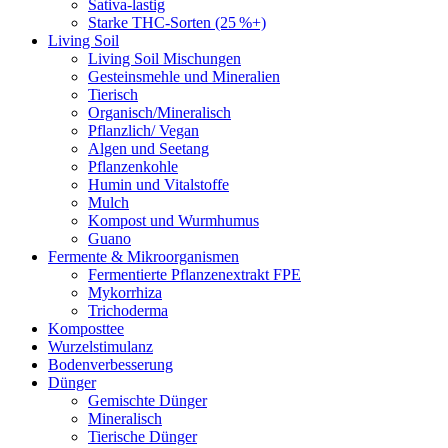
Sativa-lastig
Starke THC-Sorten (25 %+)
Living Soil
Living Soil Mischungen
Gesteinsmehle und Mineralien
Tierisch
Organisch/Mineralisch
Pflanzlich/ Vegan
Algen und Seetang
Pflanzenkohle
Humin und Vitalstoffe
Mulch
Kompost und Wurmhumus
Guano
Fermente & Mikroorganismen
Fermentierte Pflanzenextrakt FPE
Mykorrhiza
Trichoderma
Komposttee
Wurzelstimulanz
Bodenverbesserung
Dünger
Gemischte Dünger
Mineralisch
Tierische Dünger