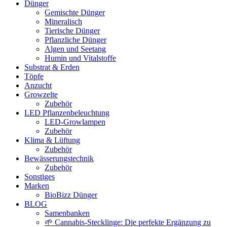
Dünger
Gemischte Dünger
Mineralisch
Tierische Dünger
Pflanzliche Dünger
Algen und Seetang
Humin und Vitalstoffe
Substrat & Erden
Töpfe
Anzucht
Growzelte
Zubehör
LED Pflanzenbeleuchtung
LED-Growlampen
Zubehör
Klima & Lüftung
Zubehör
Bewässerungstechnik
Zubehör
Sonstiges
Marken
BioBizz Dünger
BLOG
Samenbanken
🌱 Cannabis-Stecklinge: Die perfekte Ergänzung zu