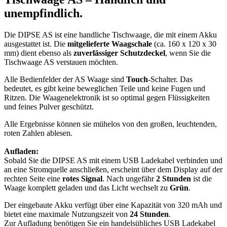
unempfindlich.
Die DIPSE AS ist eine handliche Tischwaage, die mit einem Akku
ausgestattet ist. Die
mitgelieferte
Waagschale
(ca. 160 x 120 x 30
mm) dient ebenso als
zuverlässiger Schutzdeckel
, wenn Sie die
Tischwaage AS verstauen möchten.
Alle Bedienfelder der AS Waage sind
Touch
-Schalter. Das
bedeutet, es gibt keine beweglichen Teile und keine Fugen und
Ritzen. Die Waagenelektronik ist so optimal gegen Flüssigkeiten
und feines Pulver geschützt.
Alle Ergebnisse können sie mühelos von den großen, leuchtenden,
roten Zahlen ablesen.
Aufladen:
Sobald Sie die DIPSE AS mit einem USB Ladekabel verbinden und
an eine Stromquelle anschließen, erscheint über dem Display auf der
rechten Seite eine
rotes
Signal
. Nach ungefähr
2 Stunden
ist die
Waage komplett geladen und das Licht wechselt zu
Grün
.
Der eingebaute Akku verfügt über eine Kapazität von 320 mAh und
bietet eine maximale Nutzungszeit von
24 Stunden
.
Zur Aufladung benötigen Sie ein handelsübliches USB Ladekabel