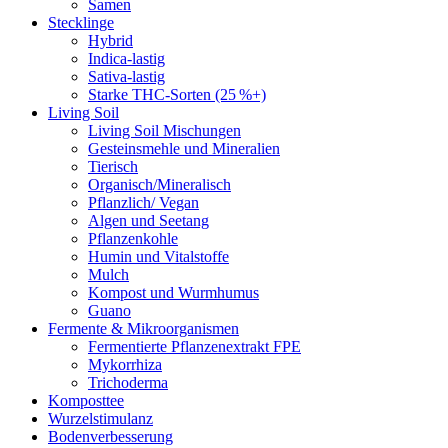
Samen
Stecklinge
Hybrid
Indica-lastig
Sativa-lastig
Starke THC-Sorten (25 %+)
Living Soil
Living Soil Mischungen
Gesteinsmehle und Mineralien
Tierisch
Organisch/Mineralisch
Pflanzlich/ Vegan
Algen und Seetang
Pflanzenkohle
Humin und Vitalstoffe
Mulch
Kompost und Wurmhumus
Guano
Fermente & Mikroorganismen
Fermentierte Pflanzenextrakt FPE
Mykorrhiza
Trichoderma
Komposttee
Wurzelstimulanz
Bodenverbesserung