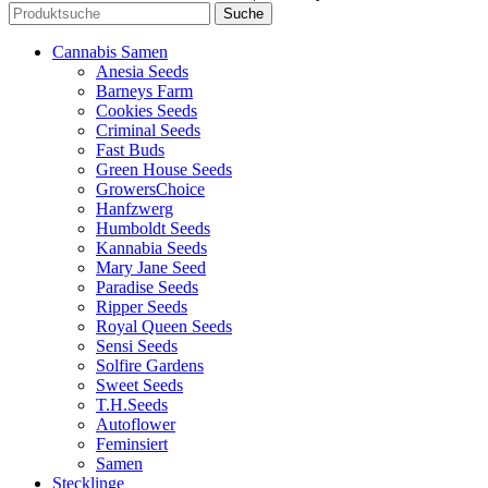
Suche
Cannabis Samen
Anesia Seeds
Barneys Farm
Cookies Seeds
Criminal Seeds
Fast Buds
Green House Seeds
GrowersChoice
Hanfzwerg
Humboldt Seeds
Kannabia Seeds
Mary Jane Seed
Paradise Seeds
Ripper Seeds
Royal Queen Seeds
Sensi Seeds
Solfire Gardens
Sweet Seeds
T.H.Seeds
Autoflower
Feminsiert
Samen
Stecklinge