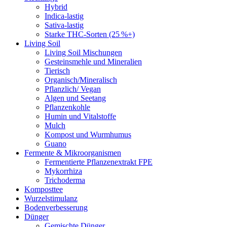
Hybrid
Indica-lastig
Sativa-lastig
Starke THC-Sorten (25 %+)
Living Soil
Living Soil Mischungen
Gesteinsmehle und Mineralien
Tierisch
Organisch/Mineralisch
Pflanzlich/ Vegan
Algen und Seetang
Pflanzenkohle
Humin und Vitalstoffe
Mulch
Kompost und Wurmhumus
Guano
Fermente & Mikroorganismen
Fermentierte Pflanzenextrakt FPE
Mykorrhiza
Trichoderma
Komposttee
Wurzelstimulanz
Bodenverbesserung
Dünger
Gemischte Dünger