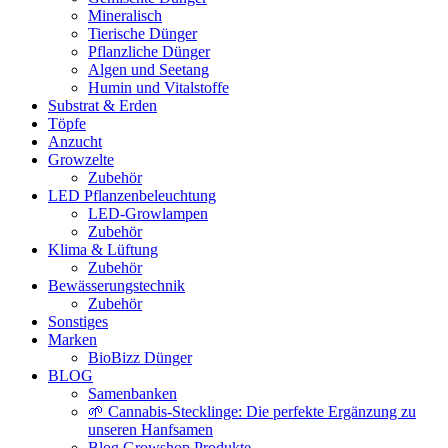
Mineralisch
Tierische Dünger
Pflanzliche Dünger
Algen und Seetang
Humin und Vitalstoffe
Substrat & Erden
Töpfe
Anzucht
Growzelte
Zubehör
LED Pflanzenbeleuchtung
LED-Growlampen
Zubehör
Klima & Lüftung
Zubehör
Bewässerungstechnik
Zubehör
Sonstiges
Marken
BioBizz Dünger
BLOG
Samenbanken
🌱 Cannabis-Stecklinge: Die perfekte Ergänzung zu
unseren Hanfsamen
Blog Growshop Produkte