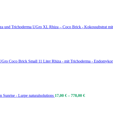
UGro XL Rhiza – Coco Brick - Kokossubstrat mit 
UGro Coco Brick Small 11 Liter Rhiza - mit Trichoderma - Endomykor
n Sunrise - Lurpe naturalsolutions
17,00
€
–
778,00
€