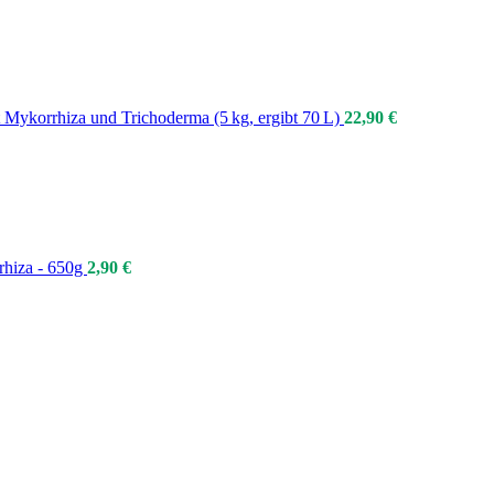
Mykorrhiza und Trichoderma (5 kg, ergibt 70 L)
22,90
€
rhiza - 650g
2,90
€