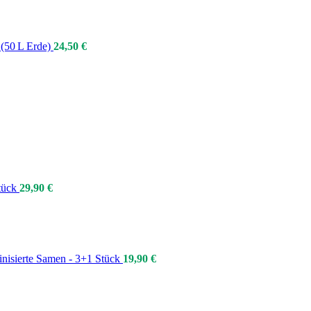
 (50 L Erde)
24,50
€
tück
29,90
€
isierte Samen - 3+1 Stück
19,90
€