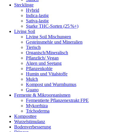
Stecklinge
Hybrid
Indica-lastig
Sativa-lastig
Starke THC-Sorten (25 %+)
Living Soil
Living Soil Mischungen
Gesteinsmehle und Mineralien
Tierisch
Organisch/Mineralisch
Pflanzlich/ Vegan
Algen und Seetang
Pflanzenkohle
Humin und Vitalstoffe
Mulch
Kompost und Wurmhumus
Guano
Fermente & Mikroorganismen
Fermentierte Pflanzenextrakt FPE
Mykorrhiza
Trichoderma
Komposttee
Wurzelstimulanz
Bodenverbesserung