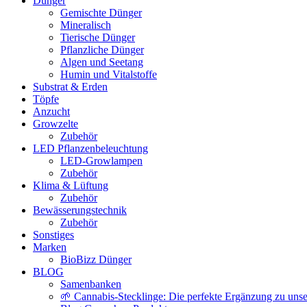
Dünger
Gemischte Dünger
Mineralisch
Tierische Dünger
Pflanzliche Dünger
Algen und Seetang
Humin und Vitalstoffe
Substrat & Erden
Töpfe
Anzucht
Growzelte
Zubehör
LED Pflanzenbeleuchtung
LED-Growlampen
Zubehör
Klima & Lüftung
Zubehör
Bewässerungstechnik
Zubehör
Sonstiges
Marken
BioBizz Dünger
BLOG
Samenbanken
🌱 Cannabis-Stecklinge: Die perfekte Ergänzung zu un