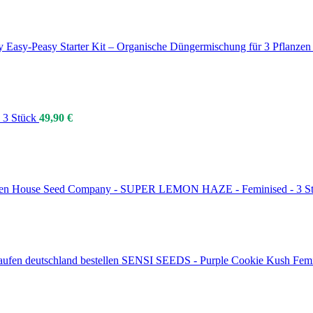
 Easy‑Peasy Starter Kit – Organische Düngermischung für 3 Pflanzen
- 3 Stück
49,90
€
en House Seed Company - SUPER LEMON HAZE - Feminised - 3 S
SENSI SEEDS - Purple Cookie Kush Femin