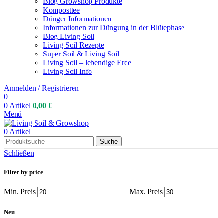
Blog Growshop Produkte
Komposttee
Dünger Informationen
Informationen zur Düngung in der Blütephase
Blog Living Soil
Living Soil Rezepte
Super Soil & Living Soil
Living Soil – lebendige Erde
Living Soil Info
Anmelden / Registrieren
0
0
Artikel
0,00
€
Menü
0
Artikel
Suche
Schließen
Filter by price
Min. Preis
Max. Preis
Neu