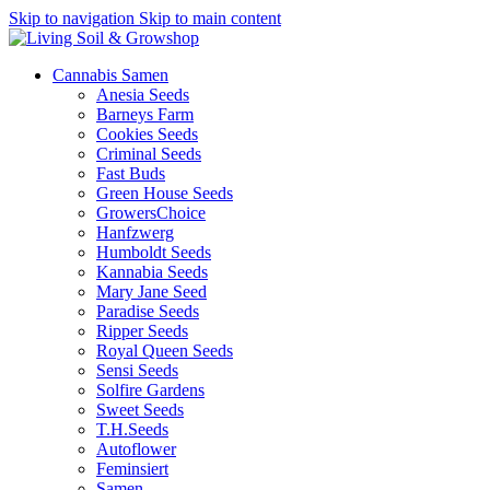
Skip to navigation
Skip to main content
Cannabis Samen
Anesia Seeds
Barneys Farm
Cookies Seeds
Criminal Seeds
Fast Buds
Green House Seeds
GrowersChoice
Hanfzwerg
Humboldt Seeds
Kannabia Seeds
Mary Jane Seed
Paradise Seeds
Ripper Seeds
Royal Queen Seeds
Sensi Seeds
Solfire Gardens
Sweet Seeds
T.H.Seeds
Autoflower
Feminsiert
Samen