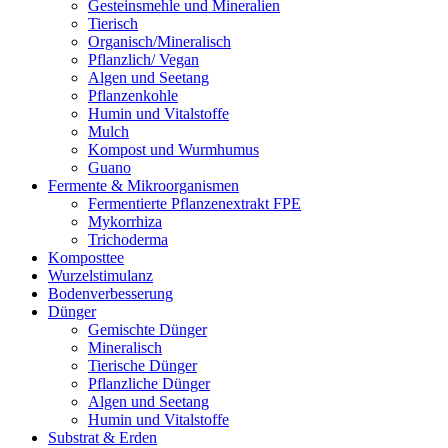
Gesteinsmehle und Mineralien
Tierisch
Organisch/Mineralisch
Pflanzlich/ Vegan
Algen und Seetang
Pflanzenkohle
Humin und Vitalstoffe
Mulch
Kompost und Wurmhumus
Guano
Fermente & Mikroorganismen
Fermentierte Pflanzenextrakt FPE
Mykorrhiza
Trichoderma
Komposttee
Wurzelstimulanz
Bodenverbesserung
Dünger
Gemischte Dünger
Mineralisch
Tierische Dünger
Pflanzliche Dünger
Algen und Seetang
Humin und Vitalstoffe
Substrat & Erden