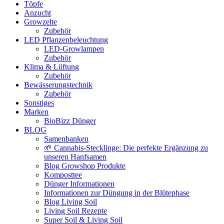
Töpfe
Anzucht
Growzelte
Zubehör
LED Pflanzenbeleuchtung
LED-Growlampen
Zubehör
Klima & Lüftung
Zubehör
Bewässerungstechnik
Zubehör
Sonstiges
Marken
BioBizz Dünger
BLOG
Samenbanken
🌱 Cannabis-Stecklinge: Die perfekte Ergänzung zu
unseren Hanfsamen
Blog Growshop Produkte
Komposttee
Dünger Informationen
Informationen zur Düngung in der Blütephase
Blog Living Soil
Living Soil Rezepte
Super Soil & Living Soil