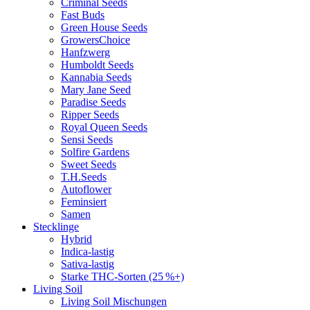
Criminal Seeds
Fast Buds
Green House Seeds
GrowersChoice
Hanfzwerg
Humboldt Seeds
Kannabia Seeds
Mary Jane Seed
Paradise Seeds
Ripper Seeds
Royal Queen Seeds
Sensi Seeds
Solfire Gardens
Sweet Seeds
T.H.Seeds
Autoflower
Feminsiert
Samen
Stecklinge
Hybrid
Indica-lastig
Sativa-lastig
Starke THC-Sorten (25 %+)
Living Soil
Living Soil Mischungen