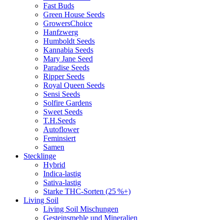
Fast Buds
Green House Seeds
GrowersChoice
Hanfzwerg
Humboldt Seeds
Kannabia Seeds
Mary Jane Seed
Paradise Seeds
Ripper Seeds
Royal Queen Seeds
Sensi Seeds
Solfire Gardens
Sweet Seeds
T.H.Seeds
Autoflower
Feminsiert
Samen
Stecklinge
Hybrid
Indica-lastig
Sativa-lastig
Starke THC-Sorten (25 %+)
Living Soil
Living Soil Mischungen
Gesteinsmehle und Mineralien