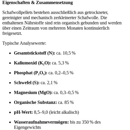
Eigenschaften & Zusammensetzung
Schafwollpellets bestehen ausschließlich aus getrockneter,
gereinigter und mechanisch zerkleinerter Schafwolle. Die
enthaltenen Nährstoffe sind rein organisch gebunden und werden
über einen Zeitraum von mehreren Monaten kontinuierlich
freigesetzt.
Typische Analysewerte:
Gesamtstickstoff (N):
ca. 10,5 %
Kaliumoxid (K₂O):
ca. 5,3 %
Phosphat (P₂O₅):
ca. 0,2–0,5 %
Schwefel (S):
ca. 2,1 %
Magnesium (MgO):
ca. 0,3–0,5 %
Organische Substanz:
ca. 85 %
pH-Wert:
8,5–9,0 (leicht alkalisch)
Wasseraufnahmevermögen:
bis zu 350 % des
Eigengewichts