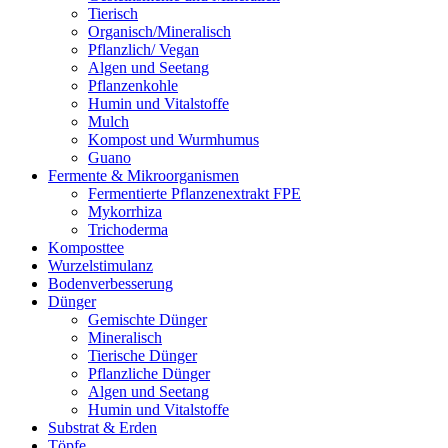
Tierisch
Organisch/Mineralisch
Pflanzlich/ Vegan
Algen und Seetang
Pflanzenkohle
Humin und Vitalstoffe
Mulch
Kompost und Wurmhumus
Guano
Fermente & Mikroorganismen
Fermentierte Pflanzenextrakt FPE
Mykorrhiza
Trichoderma
Komposttee
Wurzelstimulanz
Bodenverbesserung
Dünger
Gemischte Dünger
Mineralisch
Tierische Dünger
Pflanzliche Dünger
Algen und Seetang
Humin und Vitalstoffe
Substrat & Erden
Töpfe