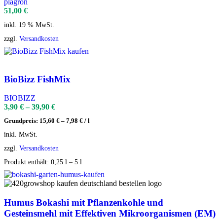
plagron
51,00
€
inkl. 19 % MwSt.
zzgl.
Versandkosten
BioBizz FishMix
BIOBIZZ
3,90
€
–
39,90
€
Grundpreis:
15,60
€
–
7,98
€
/
l
inkl. MwSt.
zzgl.
Versandkosten
Produkt enthält: 0,25
l
– 5
l
Humus Bokashi mit Pflanzenkohle und
Gesteinsmehl mit Effektiven Mikroorganismen (EM)