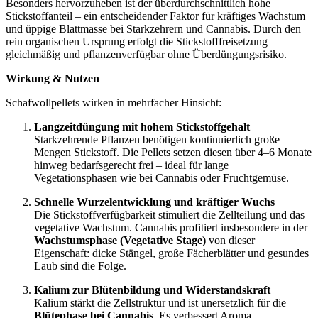
Besonders hervorzuheben ist der überdurchschnittlich hohe
Stickstoffanteil – ein entscheidender Faktor für kräftiges Wachstum
und üppige Blattmasse bei Starkzehrern und Cannabis. Durch den
rein organischen Ursprung erfolgt die Stickstofffreisetzung
gleichmäßig und pflanzenverfügbar ohne Überdüngungsrisiko.
Wirkung & Nutzen
Schafwollpellets wirken in mehrfacher Hinsicht:
Langzeitdüngung mit hohem Stickstoffgehalt
Starkzehrende Pflanzen benötigen kontinuierlich große
Mengen Stickstoff. Die Pellets setzen diesen über 4–6 Monate
hinweg bedarfsgerecht frei – ideal für lange
Vegetationsphasen wie bei Cannabis oder Fruchtgemüse.
Schnelle Wurzelentwicklung und kräftiger Wuchs
Die Stickstoffverfügbarkeit stimuliert die Zellteilung und das
vegetative Wachstum. Cannabis profitiert insbesondere in der
Wachstumsphase (Vegetative Stage)
von dieser
Eigenschaft: dicke Stängel, große Fächerblätter und gesundes
Laub sind die Folge.
Kalium zur Blütenbildung und Widerstandskraft
Kalium stärkt die Zellstruktur und ist unersetzlich für die
Blütephase bei Cannabis
. Es verbessert Aroma,