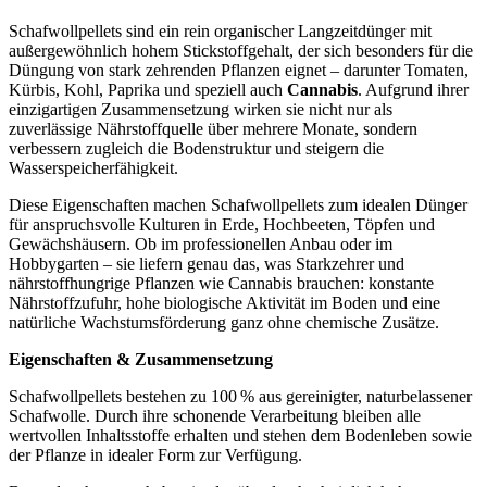
Schafwollpellets sind ein rein organischer Langzeitdünger mit
außergewöhnlich hohem Stickstoffgehalt, der sich besonders für die
Düngung von stark zehrenden Pflanzen eignet – darunter Tomaten,
Kürbis, Kohl, Paprika und speziell auch
Cannabis
. Aufgrund ihrer
einzigartigen Zusammensetzung wirken sie nicht nur als
zuverlässige Nährstoffquelle über mehrere Monate, sondern
verbessern zugleich die Bodenstruktur und steigern die
Wasserspeicherfähigkeit.
Diese Eigenschaften machen Schafwollpellets zum idealen Dünger
für anspruchsvolle Kulturen in Erde, Hochbeeten, Töpfen und
Gewächshäusern. Ob im professionellen Anbau oder im
Hobbygarten – sie liefern genau das, was Starkzehrer und
nährstoffhungrige Pflanzen wie Cannabis brauchen: konstante
Nährstoffzufuhr, hohe biologische Aktivität im Boden und eine
natürliche Wachstumsförderung ganz ohne chemische Zusätze.
Eigenschaften & Zusammensetzung
Schafwollpellets bestehen zu 100 % aus gereinigter, naturbelassener
Schafwolle. Durch ihre schonende Verarbeitung bleiben alle
wertvollen Inhaltsstoffe erhalten und stehen dem Bodenleben sowie
der Pflanze in idealer Form zur Verfügung.