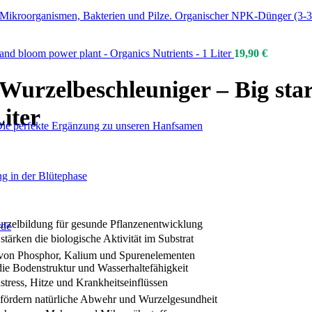
che Mikroorganismen, Bakterien und Pilze. Organischer NPK-Dünger (3-
 and bloom power plant - Organics Nutrients - 1 Liter
19,90
€
Wurzelbeschleuniger – Big star
Liter
Die perfekte Ergänzung zu unseren Hanfsamen
g in der Blütephase
urzelbildung für gesunde Pflanzenentwicklung
rde
rken die biologische Aktivität im Substrat
t von Phosphor, Kalium und Spurenelementen
ie Bodenstruktur und Wasserhaltefähigkeit
stress, Hitze und Krankheitseinflüssen
fördern natürliche Abwehr und Wurzelgesundheit