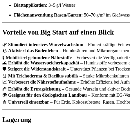
Blattapplikation:
3–5 g/l Wasser
Flächenanwendung Rasen/Garten:
50–70 g/m² im Gießwass
Vorteile von Big Start auf einen Blick
🌿
Stimuliert intensives Wurzelwachstum
– Fördert kräftige Feinw
🪨
Aktiviert das Bodenleben
– Huminsäuren und Mikroorganismen stä
🧪
Mobilisiert gebundene Nährstoffe
– Verbessert die Verfügbarkei
🌊
Erhöht die Wasserspeicherkapazität
– Huminstoffe verbessern d
🛡️
Steigert die Widerstandskraft
– Unterstützt Pflanzen bei Trocken
🧬
Mit Trichoderma & Bacillus subtilis
– Starke Mikrobenkulturen 
📈
Verbessert die Nährstoffaufnahme
– Erhöhte Effizienz bei Auf
🌾
Erhöht die Ertragsleistung
– Gesunde Wurzeln und aktiver Boden
🌍
Geeignet für den ökologischen Landbau
– Konform mit EG-Vero
🧴
Universell einsetzbar
– Für Erde, Kokossubstrate, Rasen, Hochbe
Lagerung