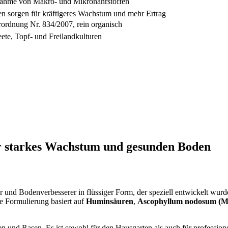
nahme von Makro- und Mikronährstoffen
 sorgen für kräftigeres Wachstum und mehr Ertrag
rdnung Nr. 834/2007, rein organisch
ete, Topf- und Freilandkulturen
ür starkes Wachstum und gesunden Boden
or und Bodenverbesserer in flüssiger Form, der speziell entwickelt wur
ie Formulierung basiert auf
Huminsäuren
,
Ascophyllum nodosum (Me
men und Rasen. Es ist sowohl für den Hausgarten als auch für profess