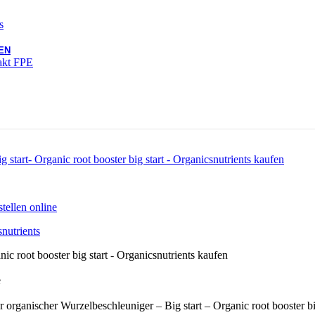
s
EN
rakt FPE
 organischer Wurzelbeschleuniger – Big start – Organic root booster big