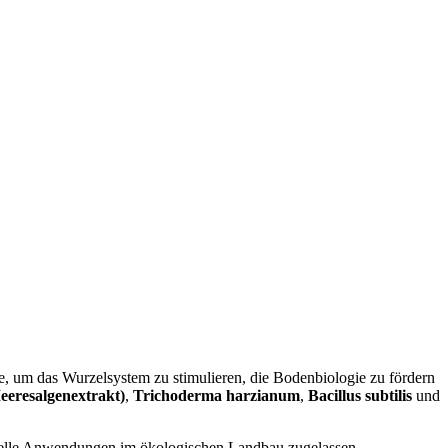
de, um das Wurzelsystem zu stimulieren, die Bodenbiologie zu fördern
eresalgenextrakt)
,
Trichoderma harzianum
,
Bacillus subtilis
und
ionelle Anwendungen im ökologischen Landbau zugelassen.