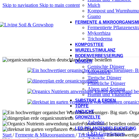
Mulch
Skip to navigation
Skip to main content
Kompost und Wurmhumu
Guano
FERMENTE & MIKROORGANISM
Fermentierte Pflanzenext
Mykorrhiza
Trichoderma
KOMPOSTTEE
WURZELSTIMULANZ
BODENVERBESSERUNG
DÜNGER
Gemischte Dünger
Mineralisch
Tierische Dünger
Pflanzliche Dünger
Algen und Seetang
Humin und Vitalstoffe
SUBSTRAT & ERDEN
TÖPFE
ANZUCHT
GROWZELTE
Zubehör
LED PFLANZENBELEUCHTUNG
LED-Growlampen
Start
/
Fermente & Mikroorganismen
/
Trichoderma
/
Ein hochwertiger