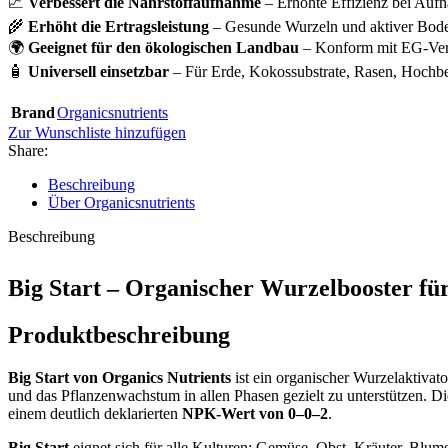
📈
Verbessert die Nährstoffaufnahme
– Erhöhte Effizienz bei Auf
🌾
Erhöht die Ertragsleistung
– Gesunde Wurzeln und aktiver Boden
🌍
Geeignet für den ökologischen Landbau
– Konform mit EG-Vero
🧴
Universell einsetzbar
– Für Erde, Kokossubstrate, Rasen, Hochbe
Brand
Organicsnutrients
Zur Wunschliste hinzufügen
Share:
Beschreibung
Über Organicsnutrients
Beschreibung
Big Start – Organischer Wurzelbooster f
Produktbeschreibung
Big Start von Organics Nutrients
ist ein organischer Wurzelaktivat
und das Pflanzenwachstum in allen Phasen gezielt zu unterstützen. D
einem deutlich deklarierten
NPK-Wert von 0–0–2
.
Big Start
eignet sich für alle Kulturen: Gemüse, Obst, Kräuter, Blu