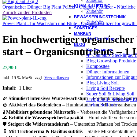
Zubehör
KLIMA & LÜFTUNG
Organischer Dünger Big Plant Pellets - Organic Fertilizer - Nützli
Zubehör
Zurück zu den Produkten
BEWÄSSERUNGSTECHNIK
Zubehör
Power Plant - für Wachstum und Blüte - Organic fertilizer for growth
SONSTIGES
MARKEN
Ein hochwertiger organischer 
BioBizz Dünger
BLOG
start – Organicsnutrients – 1 
Samenbanken
🌱 Cannabis-Stecklinge: 
Blog Growshop Produkte
Komposttee
27,90
€
Dünger Informationen
Informationen zur Düngun
inkl. 19 % MwSt.
zzgl.
Versandkosten
Blog Living Soil
Inhalt:
1 Liter
Living Soil Rezepte
Super Soil & Living Soil
🌿
Stimuliert intensives Wurzelwachstum
– Fördert kräftige Feinw
Living Soil – lebendige E
Living Soil Info
🪨
Aktiviert das Bodenleben
– Huminsäuren und Mikroorganismen stä
🧪
Mobilisiert gebundene Nährstoffe
– Verbessert die Verfügbarkei
🌊
Erhöht die Wasserspeicherkapazität
– Huminstoffe verbessern d
🛡️
Steigert die Widerstandskraft
– Unterstützt Pflanzen bei Trocken
🧬
Mit Trichoderma & Bacillus subtilis
– Starke Mikrobenkulturen 