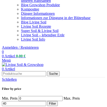
unseren Hanfsamen
Blog Growshop Produkte
Komposttee
Dünger Informationen
Informationen zur Düngung in der Blütephase
Blog Living Soil
Living Soil Rezepte
Super Soil & Living Soil
Living Soil – lebendige Erde
Living Soil Info
Anmelden / Registrieren
0
0
Artikel
0,00
€
Menü
0
Artikel
Suche
Schließen
Filter by price
Min. Preis
Max. Preis
Filter