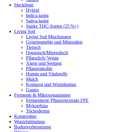
Stecklinge
Hybrid
Indica-lastig
Sativa-lastig
Starke THC-Sorten (25 %+)
Living Soil
Living Soil Mischungen
Gesteinsmehle und Mineralien
Tierisch
Organisch/Mineralisch
Pflanzlich/ Vegan
Algen und Seetang
Pflanzenkohle
Humin und Vitalstoffe
Mulch
Kompost und Wurmhumus
Guano
Fermente & Mikroorganismen
Fermentierte Pflanzenextrakt FPE
Mykorrhiza
Trichoderma
Komposttee
Wurzelstimulanz
Bodenverbesserung