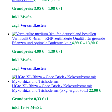
Grundpreis:
3,95
€
–
1,98
€
/
l
inkl. MwSt.
zzgl.
Versandkosten
Vermiculit 0–4mm – RHP-zertifizierte Qualität für gesunde
Pflanzen und optimale Bodenstruktur
4,99
€
–
13,90
€
Grundpreis:
4,99
€
–
1,39
€
/
l
inkl. MwSt.
zzgl.
Versandkosten
UGro XL Rhiza – Coco Brick - Kokossubstrat mit
Mykorrhiza und Trichoderma (5 kg, ergibt 70 L)
22,90
€
Grundpreis:
0,33
€
/
l
inkl. 19 % MwSt.