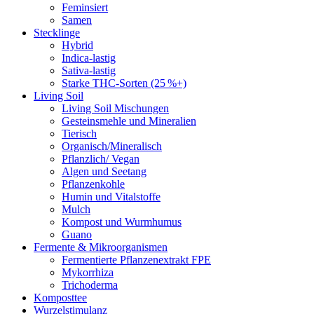
Feminsiert
Samen
Stecklinge
Hybrid
Indica-lastig
Sativa-lastig
Starke THC-Sorten (25 %+)
Living Soil
Living Soil Mischungen
Gesteinsmehle und Mineralien
Tierisch
Organisch/Mineralisch
Pflanzlich/ Vegan
Algen und Seetang
Pflanzenkohle
Humin und Vitalstoffe
Mulch
Kompost und Wurmhumus
Guano
Fermente & Mikroorganismen
Fermentierte Pflanzenextrakt FPE
Mykorrhiza
Trichoderma
Komposttee
Wurzelstimulanz