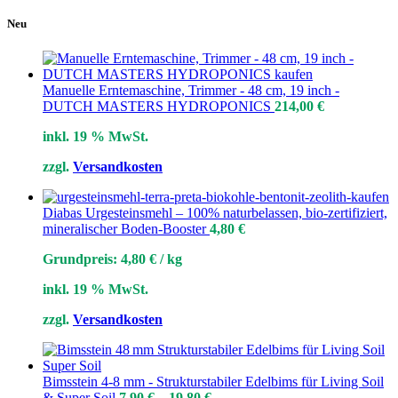
Neu
Manuelle Erntemaschine, Trimmer - 48 cm, 19 inch -
DUTCH MASTERS HYDROPONICS
214,00
€
inkl. 19 % MwSt.
zzgl.
Versandkosten
Diabas Urgesteinsmehl – 100% naturbelassen, bio-zertifiziert,
mineralischer Boden-Booster
4,80
€
Grundpreis:
4,80
€
/
kg
inkl. 19 % MwSt.
zzgl.
Versandkosten
Bimsstein 4-8 mm - Strukturstabiler Edelbims für Living Soil
& Super Soil
7,90
€
–
19,80
€