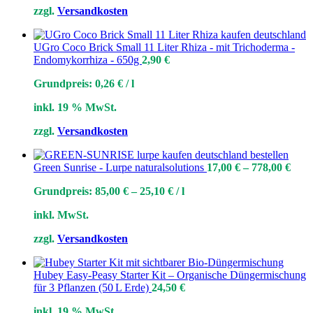
zzgl.
Versandkosten
UGro Coco Brick Small 11 Liter Rhiza - mit Trichoderma -
Endomykorrhiza - 650g
2,90
€
Grundpreis:
0,26
€
/
l
inkl. 19 % MwSt.
zzgl.
Versandkosten
Green Sunrise - Lurpe naturalsolutions
17,00
€
–
778,00
€
Grundpreis:
85,00
€
–
25,10
€
/
l
inkl. MwSt.
zzgl.
Versandkosten
Hubey Easy‑Peasy Starter Kit – Organische Düngermischung
für 3 Pflanzen (50 L Erde)
24,50
€
inkl. 19 % MwSt.