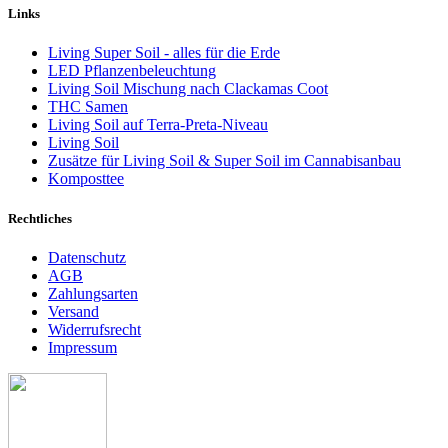
Links
Living Super Soil - alles für die Erde
LED Pflanzenbeleuchtung
Living Soil Mischung nach Clackamas Coot
THC Samen
Living Soil auf Terra-Preta-Niveau
Living Soil
Zusätze für Living Soil & Super Soil im Cannabisanbau
Komposttee
Rechtliches
Datenschutz
AGB
Zahlungsarten
Versand
Widerrufsrecht
Impressum