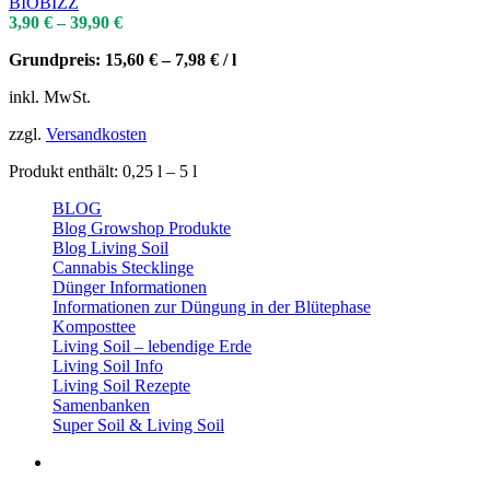
BIOBIZZ
3,90
€
–
39,90
€
Grundpreis:
15,60
€
–
7,98
€
/
l
inkl. MwSt.
zzgl.
Versandkosten
Produkt enthält: 0,25
l
– 5
l
BLOG
Blog Growshop Produkte
Blog Living Soil
Cannabis Stecklinge
Dünger Informationen
Informationen zur Düngung in der Blütephase
Komposttee
Living Soil – lebendige Erde
Living Soil Info
Living Soil Rezepte
Samenbanken
Super Soil & Living Soil