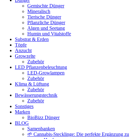
Dünger
Gemischte Dünger
Mineralisch
Tierische Dünger
Pflanzliche Dünger
Algen und Seetang
Humin und Vitalstoffe
Substrat & Erden
Töpfe
Anzucht
Growzelte
Zubehör
LED Pflanzenbeleuchtung
LED-Growlampen
Zubehör
Klima & Lüftung
Zubehör
Bewässerungstechnik
Zubehör
Sonstiges
Marken
BioBizz Dünger
BLOG
Samenbanken
🌱 Cannabis-Stecklinge: Die perfekte Ergänzung zu