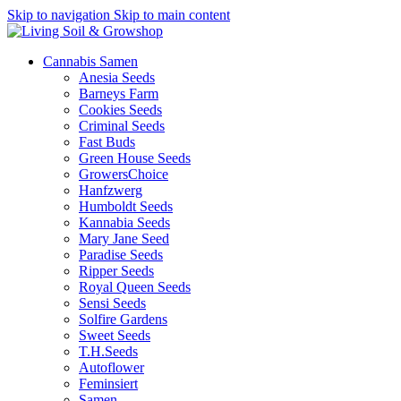
Skip to navigation
Skip to main content
Cannabis Samen
Anesia Seeds
Barneys Farm
Cookies Seeds
Criminal Seeds
Fast Buds
Green House Seeds
GrowersChoice
Hanfzwerg
Humboldt Seeds
Kannabia Seeds
Mary Jane Seed
Paradise Seeds
Ripper Seeds
Royal Queen Seeds
Sensi Seeds
Solfire Gardens
Sweet Seeds
T.H.Seeds
Autoflower
Feminsiert
Samen