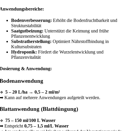
Anwendungsbereiche:
Bodenverbesserung:
Erhöht die Bodenfruchtbarkeit und
Strukturstabilität
Saatgutbeizung:
Unterstützt die Keimung und frühe
Pflanzenentwicklung
Substratherstellung:
Optimiert Nährstoffbindung in
Kultursubstraten
Hydroponik:
Fördert die Wurzelentwicklung und
Pflanzenvitalität
Dosierung & Anwendung:
Bodenanwendung
🔹
5 – 20 L/ha
→
0,5 – 2 ml/m²
➡ Kann auf mehrere Anwendungen aufgeteilt werden.
Blattanwendung (Blattdüngung)
🔹
75 – 150 ml/100 L Wasser
➡ Entspricht
0,75 – 1,5 ml/L Wasser