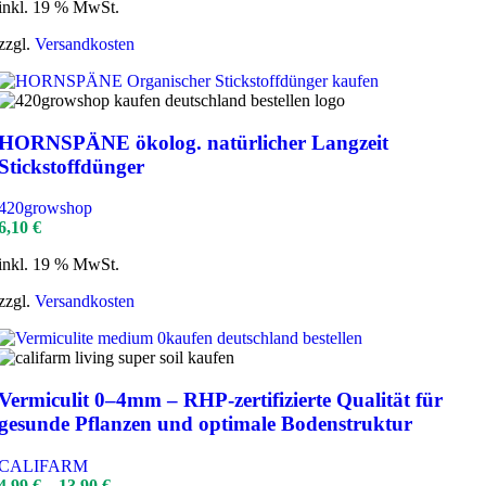
inkl. 19 % MwSt.
zzgl.
Versandkosten
HORNSPÄNE ökolog. natürlicher Langzeit
Stickstoffdünger
420growshop
6,10
€
inkl. 19 % MwSt.
zzgl.
Versandkosten
Vermiculit 0–4mm – RHP-zertifizierte Qualität für
gesunde Pflanzen und optimale Bodenstruktur
CALIFARM
4,99
€
–
13,90
€