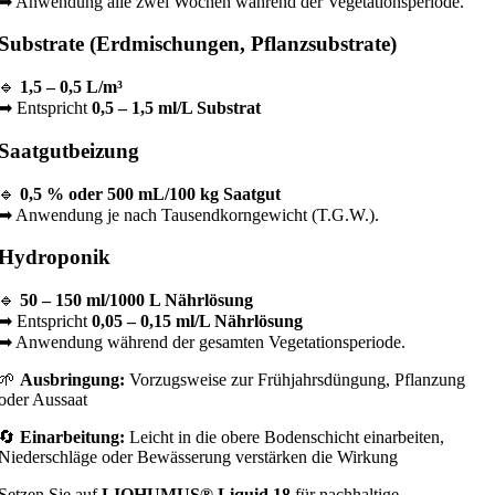
➡ Anwendung alle zwei Wochen während der Vegetationsperiode.
Substrate (Erdmischungen, Pflanzsubstrate)
🔹
1,5 – 0,5 L/m³
➡ Entspricht
0,5 – 1,5 ml/L Substrat
Saatgutbeizung
🔹
0,5 % oder 500 mL/100 kg Saatgut
➡ Anwendung je nach Tausendkorngewicht (T.G.W.).
Hydroponik
🔹
50 – 150 ml/1000 L Nährlösung
➡ Entspricht
0,05 – 0,15 ml/L Nährlösung
➡ Anwendung während der gesamten Vegetationsperiode.
🌱
Ausbringung:
Vorzugsweise zur Frühjahrsdüngung, Pflanzung
oder Aussaat
🔄
Einarbeitung:
Leicht in die obere Bodenschicht einarbeiten,
Niederschläge oder Bewässerung verstärken die Wirkung
Setzen Sie auf
LIQHUMUS® Liquid 18
für nachhaltige