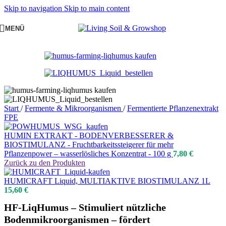
Skip to navigation
Skip to main content
MENÜ
Start
/
Fermente & Mikroorganismen
/
Fermentierte Pflanzenextrakt
FPE
HUMIN EXTRAKT - BODENVERBESSERER &
BIOSTIMULANZ - Fruchtbarkeitssteigerer für mehr
Pflanzenpower – wasserlösliches Konzentrat - 100 g
7,80
€
Zurück zu den Produkten
HUMICRAFT Liquid, MULTIAKTIVE BIOSTIMULANZ 1L
15,60
€
HF-LiqHumus – Stimuliert nützliche
Bodenmikroorganismen – fördert