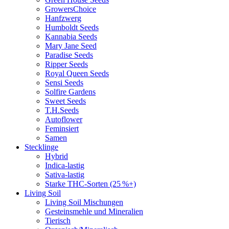
GrowersChoice
Hanfzwerg
Humboldt Seeds
Kannabia Seeds
Mary Jane Seed
Paradise Seeds
Ripper Seeds
Royal Queen Seeds
Sensi Seeds
Solfire Gardens
Sweet Seeds
T.H.Seeds
Autoflower
Feminsiert
Samen
Stecklinge
Hybrid
Indica-lastig
Sativa-lastig
Starke THC-Sorten (25 %+)
Living Soil
Living Soil Mischungen
Gesteinsmehle und Mineralien
Tierisch