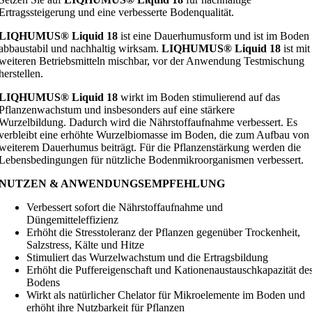
Ertragssteigerung und eine verbesserte Bodenqualität.
LIQHUMUS® Liquid 18
ist eine Dauerhumusform und ist im Boden
abbaustabil und nachhaltig wirksam.
LIQHUMUS® Liquid 18
ist mit
weiteren Betriebsmitteln mischbar, vor der Anwendung Testmischung
herstellen.
LIQHUMUS® Liquid 18
wirkt im Boden stimulierend auf das
Pflanzenwachstum und insbesonders auf eine stärkere
Wurzelbildung. Dadurch wird die Nährstoffaufnahme verbessert. Es
verbleibt eine erhöhte Wurzelbiomasse im Boden, die zum Aufbau von
weiterem Dauerhumus beiträgt. Für die Pflanzenstärkung werden die
Lebensbedingungen für nützliche Bodenmikroorganismen verbessert.
NUTZEN & ANWENDUNGSEMPFEHLUNG
Verbessert sofort die Nährstoffaufnahme und
Düngemitteleffizienz
Erhöht die Stresstoleranz der Pflanzen gegenüber Trockenheit,
Salzstress, Kälte und Hitze
Stimuliert das Wurzelwachstum und die Ertragsbildung
Erhöht die Puffereigenschaft und Kationenaustauschkapazität de
Bodens
Wirkt als natürlicher Chelator für Mikroelemente im Boden und
erhöht ihre Nutzbarkeit für Pflanzen