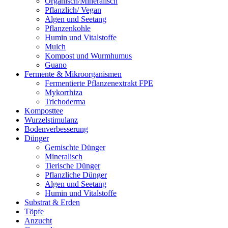
Organisch/Mineralisch
Pflanzlich/ Vegan
Algen und Seetang
Pflanzenkohle
Humin und Vitalstoffe
Mulch
Kompost und Wurmhumus
Guano
Fermente & Mikroorganismen
Fermentierte Pflanzenextrakt FPE
Mykorrhiza
Trichoderma
Komposttee
Wurzelstimulanz
Bodenverbesserung
Dünger
Gemischte Dünger
Mineralisch
Tierische Dünger
Pflanzliche Dünger
Algen und Seetang
Humin und Vitalstoffe
Substrat & Erden
Töpfe
Anzucht