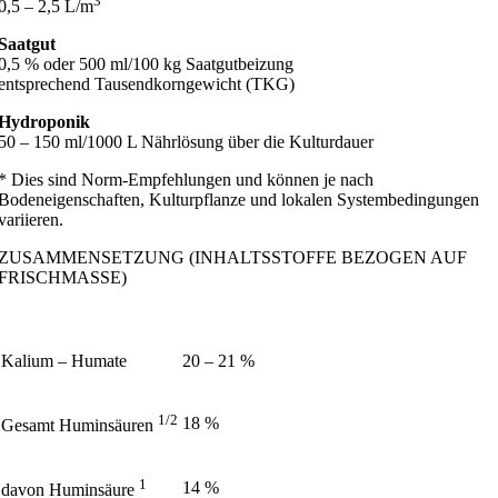
3
0,5 – 2,5 L/m
Saatgut
0,5 % oder 500 ml/100 kg Saatgutbeizung
entsprechend Tausendkorngewicht (TKG)
Hydroponik
50 – 150 ml/1000 L Nährlösung über die Kulturdauer
* Dies sind Norm-Empfehlungen und können je nach
Bodeneigenschaften, Kulturpflanze und lokalen Systembedingungen
variieren.
ZUSAMMENSETZUNG (INHALTSSTOFFE BEZOGEN AUF
FRISCHMASSE)
Kalium – Humate
20 – 21 %
1/2
18 %
Gesamt Huminsäuren
1
14 %
davon Huminsäure