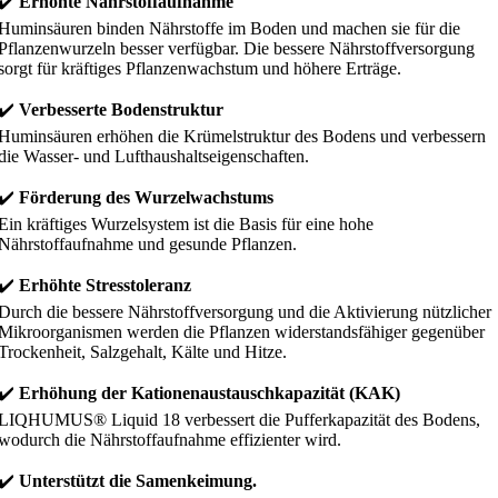
✔️
Erhöhte Nährstoffaufnahme
Huminsäuren binden Nährstoffe im Boden und machen sie für die
Pflanzenwurzeln besser verfügbar. Die bessere Nährstoffversorgung
sorgt für kräftiges Pflanzenwachstum und höhere Erträge.
✔️
Verbesserte Bodenstruktur
Huminsäuren erhöhen die Krümelstruktur des Bodens und verbessern
die Wasser- und Lufthaushaltseigenschaften.
✔️
Förderung des Wurzelwachstums
Ein kräftiges Wurzelsystem ist die Basis für eine hohe
Nährstoffaufnahme und gesunde Pflanzen.
✔️
Erhöhte Stresstoleranz
Durch die bessere Nährstoffversorgung und die Aktivierung nützlicher
Mikroorganismen werden die Pflanzen widerstandsfähiger gegenüber
Trockenheit, Salzgehalt, Kälte und Hitze.
✔️
Erhöhung der Kationenaustauschkapazität (KAK)
LIQHUMUS® Liquid 18 verbessert die Pufferkapazität des Bodens,
wodurch die Nährstoffaufnahme effizienter wird.
✔️
Unterstützt die Samenkeimung.