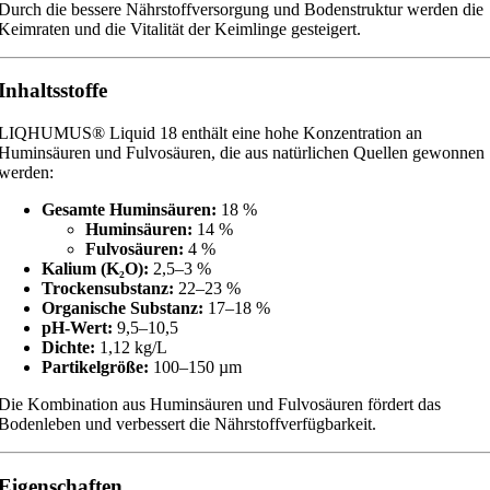
Durch die bessere Nährstoffversorgung und Bodenstruktur werden die
Keimraten und die Vitalität der Keimlinge gesteigert.
Inhaltsstoffe
LIQHUMUS® Liquid 18 enthält eine hohe Konzentration an
Huminsäuren und Fulvosäuren, die aus natürlichen Quellen gewonnen
werden:
Gesamte Huminsäuren:
18 %
Huminsäuren:
14 %
Fulvosäuren:
4 %
Kalium (K₂O):
2,5–3 %
Trockensubstanz:
22–23 %
Organische Substanz:
17–18 %
pH-Wert:
9,5–10,5
Dichte:
1,12 kg/L
Partikelgröße:
100–150 µm
Die Kombination aus Huminsäuren und Fulvosäuren fördert das
Bodenleben und verbessert die Nährstoffverfügbarkeit.
Eigenschaften