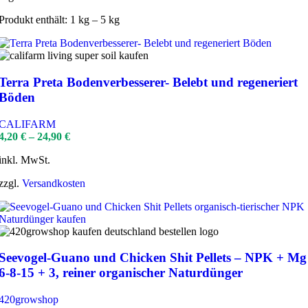
Produkt enthält: 1
kg
– 5
kg
Terra Preta Bodenverbesserer- Belebt und regeneriert
Böden
CALIFARM
4,20
€
–
24,90
€
inkl. MwSt.
zzgl.
Versandkosten
Seevogel-Guano und Chicken Shit Pellets – NPK + Mg
6-8-15 + 3, reiner organischer Naturdünger
420growshop