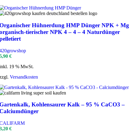
Organischer Hühnerdung HMP Dünger NPK + Mg
organisch-tierischer NPK 4 – 4 – 4 Naturdünger
pelletiert
420growshop
5,90
€
inkl. 19 % MwSt.
zzgl.
Versandkosten
Gartenkalk, Kohlensaurer Kalk – 95 % CaCO3 –
Calciumdünger
CALIFARM
3,20
€