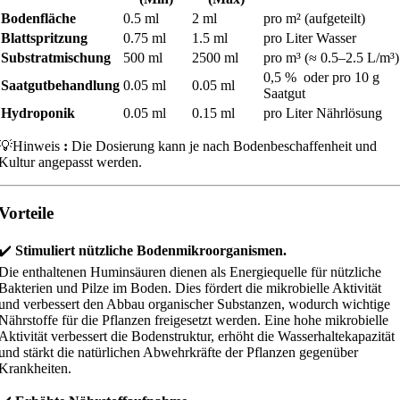
Bodenfläche
0.5 ml
2 ml
pro m² (aufgeteilt)
Blattspritzung
0.75 ml
1.5 ml
pro Liter Wasser
Substratmischung
500 ml
2500 ml
pro m³ (≈ 0.5–2.5 L/m³)
0,5 % oder pro 10 g
Saatgutbehandlung
0.05 ml
0.05 ml
Saatgut
Hydroponik
0.05 ml
0.15 ml
pro Liter Nährlösung
💡Hinweis
:
Die Dosierung kann je nach Bodenbeschaffenheit und
Kultur angepasst werden.
Vorteile
✔️
Stimuliert nützliche Bodenmikroorganismen.
Die enthaltenen Huminsäuren dienen als Energiequelle für nützliche
Bakterien und Pilze im Boden. Dies fördert die mikrobielle Aktivität
und verbessert den Abbau organischer Substanzen, wodurch wichtige
Nährstoffe für die Pflanzen freigesetzt werden. Eine hohe mikrobielle
Aktivität verbessert die Bodenstruktur, erhöht die Wasserhaltekapazität
und stärkt die natürlichen Abwehrkräfte der Pflanzen gegenüber
Krankheiten.