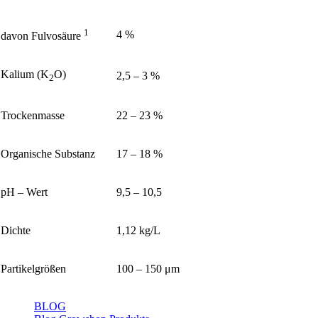
1
4 %
davon Fulvosäure
Kalium (K
O)
2,5 – 3 %
2
Trockenmasse
22 – 23 %
Organische Substanz
17 – 18 %
pH – Wert
9,5 – 10,5
Dichte
1,12 kg/L
Partikelgrößen
100 – 150 μm
BLOG