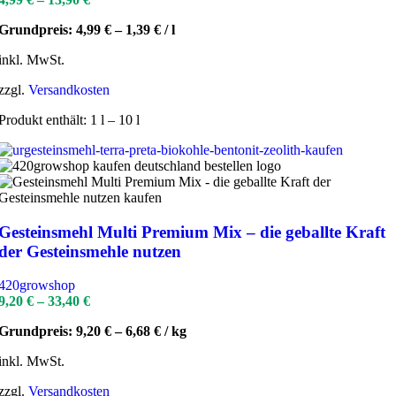
Grundpreis:
4,99
€
–
1,39
€
/
l
inkl. MwSt.
zzgl.
Versandkosten
Produkt enthält: 1
l
– 10
l
Gesteinsmehl Multi Premium Mix – die geballte Kraft
der Gesteinsmehle nutzen
420growshop
9,20
€
–
33,40
€
Grundpreis:
9,20
€
–
6,68
€
/
kg
inkl. MwSt.
zzgl.
Versandkosten