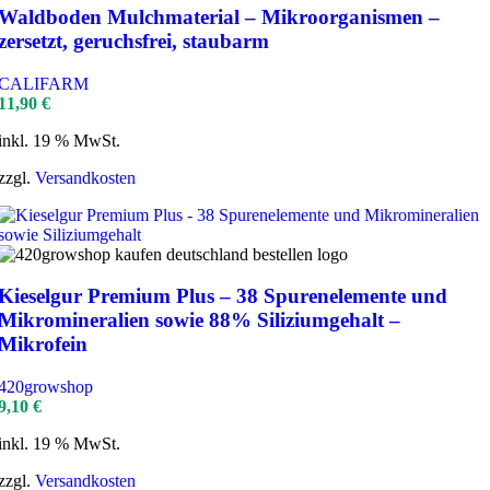
Waldboden Mulchmaterial – Mikroorganismen –
zersetzt, geruchsfrei, staubarm
CALIFARM
11,90
€
inkl. 19 % MwSt.
zzgl.
Versandkosten
Kieselgur Premium Plus – 38 Spurenelemente und
Mikromineralien sowie 88% Siliziumgehalt –
Mikrofein
420growshop
9,10
€
inkl. 19 % MwSt.
zzgl.
Versandkosten