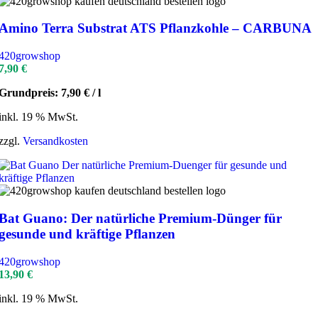
Amino Terra Substrat ATS Pflanzkohle – CARBUNA
420growshop
7,90
€
Grundpreis:
7,90
€
/
l
inkl. 19 % MwSt.
zzgl.
Versandkosten
Bat Guano: Der natürliche Premium-Dünger für
gesunde und kräftige Pflanzen
420growshop
13,90
€
inkl. 19 % MwSt.