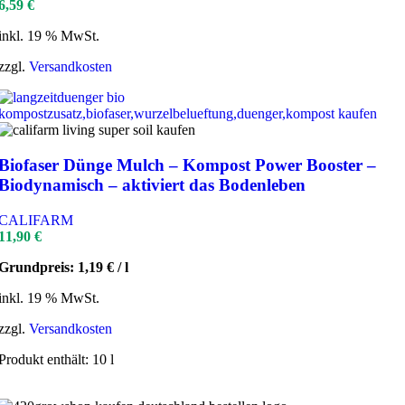
6,59
€
inkl. 19 % MwSt.
zzgl.
Versandkosten
Biofaser Dünge Mulch – Kompost Power Booster –
Biodynamisch – aktiviert das Bodenleben
CALIFARM
11,90
€
Grundpreis:
1,19
€
/
l
inkl. 19 % MwSt.
zzgl.
Versandkosten
Produkt enthält: 10
l