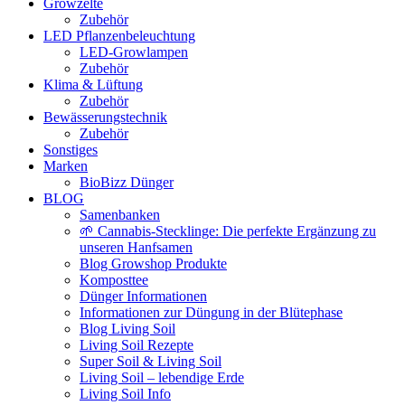
Growzelte
Zubehör
LED Pflanzenbeleuchtung
LED-Growlampen
Zubehör
Klima & Lüftung
Zubehör
Bewässerungstechnik
Zubehör
Sonstiges
Marken
BioBizz Dünger
BLOG
Samenbanken
🌱 Cannabis-Stecklinge: Die perfekte Ergänzung zu
unseren Hanfsamen
Blog Growshop Produkte
Komposttee
Dünger Informationen
Informationen zur Düngung in der Blütephase
Blog Living Soil
Living Soil Rezepte
Super Soil & Living Soil
Living Soil – lebendige Erde
Living Soil Info