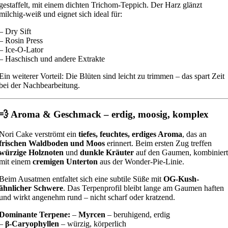
gestaffelt, mit einem dichten Trichom-Teppich. Der Harz glänzt
milchig-weiß und eignet sich ideal für:
– Dry Sift
– Rosin Press
– Ice-O-Lator
– Haschisch und andere Extrakte
Ein weiterer Vorteil: Die Blüten sind leicht zu trimmen – das spart Zeit
bei der Nachbearbeitung.
💨 Aroma & Geschmack – erdig, moosig, komplex
Nori Cake verströmt ein
tiefes, feuchtes, erdiges Aroma
, das an
frischen Waldboden und Moos
erinnert. Beim ersten Zug treffen
würzige Holznoten
und
dunkle Kräuter
auf den Gaumen, kombiniert
mit einem
cremigen Unterton
aus der Wonder-Pie-Linie.
Beim Ausatmen entfaltet sich eine subtile Süße mit
OG-Kush-
ähnlicher Schwere
. Das Terpenprofil bleibt lange am Gaumen haften
und wirkt angenehm rund – nicht scharf oder kratzend.
Dominante Terpene:
–
Myrcen
– beruhigend, erdig
–
β-Caryophyllen
– würzig, körperlich