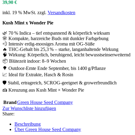
39,90
€
inkl. 19 % MwSt.
zzgl.
Versandkosten
Kush Mint x Wonder Pie
🌿 70 % Indica – tief entspannend & körperlich wirksam
🌸 Kompakte, harzreiche Buds mit dunkler Farbgebung
💨 Intensiv erdig-moosiges Aroma mit OG-Süße
🔥 THC-Gehalt bis 25,3 % – starke, langanhaltende Wirkung
🧠 Wirkung: Körperlich, beruhigend, leicht bewusstseinserweiternd
📦 Blütezeit indoor: 8–9 Wochen
🌳 Outdoor-Ernte Ende September, bis 1400 g/Pflanze
📈 Ideal für Extrakte, Hasch & Rosin
🛡️ Stabil, ertragreich, SCROG-geeignet & growerfreundlich
🍰 Kreuzung aus Kush Mint × Wonder Pie
Brand
Green House Seed Company
Zur Wunschliste hinzufügen
Share:
Beschreibung
Über Green House Seed Company