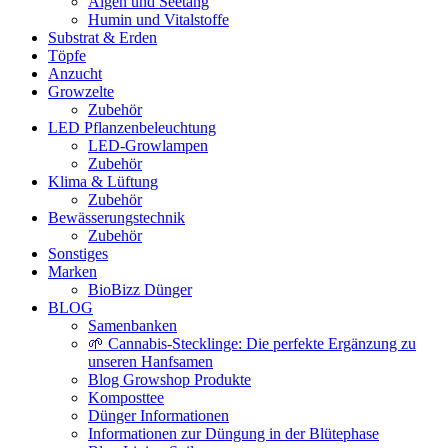
Algen und Seetang
Humin und Vitalstoffe
Substrat & Erden
Töpfe
Anzucht
Growzelte
Zubehör
LED Pflanzenbeleuchtung
LED-Growlampen
Zubehör
Klima & Lüftung
Zubehör
Bewässerungstechnik
Zubehör
Sonstiges
Marken
BioBizz Dünger
BLOG
Samenbanken
🌱 Cannabis-Stecklinge: Die perfekte Ergänzung zu
unseren Hanfsamen
Blog Growshop Produkte
Komposttee
Dünger Informationen
Informationen zur Düngung in der Blütephase