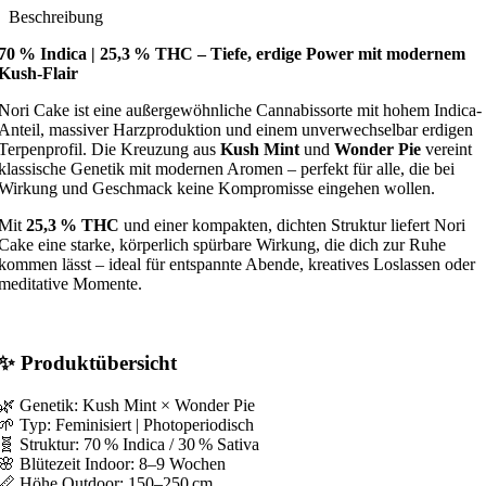
Beschreibung
70 % Indica | 25,3 % THC – Tiefe, erdige Power mit modernem
Kush-Flair
Nori Cake ist eine außergewöhnliche Cannabissorte mit hohem Indica-
Anteil, massiver Harzproduktion und einem unverwechselbar erdigen
Terpenprofil. Die Kreuzung aus
Kush Mint
und
Wonder Pie
vereint
klassische Genetik mit modernen Aromen – perfekt für alle, die bei
Wirkung und Geschmack keine Kompromisse eingehen wollen.
Mit
25,3 % THC
und einer kompakten, dichten Struktur liefert Nori
Cake eine starke, körperlich spürbare Wirkung, die dich zur Ruhe
kommen lässt – ideal für entspannte Abende, kreatives Loslassen oder
meditative Momente.
✨ Produktübersicht
🌿 Genetik: Kush Mint × Wonder Pie
🌱 Typ: Feminisiert | Photoperiodisch
🧬 Struktur: 70 % Indica / 30 % Sativa
🌸 Blütezeit Indoor: 8–9 Wochen
📏 Höhe Outdoor: 150–250 cm