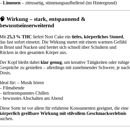
–
Limonen
– zitrusartig, stimmungsaufhellend (im Hintergrund)
🧠 Wirkung – stark, entspannend &
bewusstseinserweiternd
Mit
25,3 % THC
liefert Nori Cake ein
tiefes, körperliches Stoned
,
das fast sofort einsetzt. Die Wirkung startet mit einem warmen Gefühl
in Brust und Nacken und breitet sich schnell über Schultern und
Rücken in den gesamten Körper aus.
Der Kopf bleibt dabei
klar genug
, um kreative Tätigkeiten oder ruhige
Gespräche zu genießen – allerdings mit zunehmender Schwere, je nach
Dosis.
Ideal für: – Musik hören
– Filmabende
– tiefenentspanntes Chillen
– bewusstes Abschalten am Abend
Diese Sorte ist vor allem für erfahrene Konsumenten geeignet, die eine
körperlich greifbare Wirkung mit stilvollem Geschmackserlebnis
suchen.