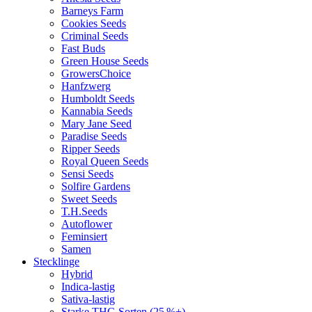
Barneys Farm
Cookies Seeds
Criminal Seeds
Fast Buds
Green House Seeds
GrowersChoice
Hanfzwerg
Humboldt Seeds
Kannabia Seeds
Mary Jane Seed
Paradise Seeds
Ripper Seeds
Royal Queen Seeds
Sensi Seeds
Solfire Gardens
Sweet Seeds
T.H.Seeds
Autoflower
Feminsiert
Samen
Stecklinge
Hybrid
Indica-lastig
Sativa-lastig
Starke THC-Sorten (25 %+)