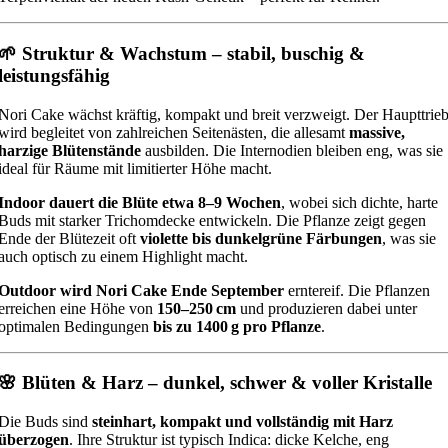
🌱 Struktur & Wachstum – stabil, buschig &
leistungsfähig
Nori Cake wächst kräftig, kompakt und breit verzweigt. Der Haupttrie
wird begleitet von zahlreichen Seitenästen, die allesamt
massive,
harzige Blütenstände
ausbilden. Die Internodien bleiben eng, was sie
ideal für Räume mit limitierter Höhe macht.
Indoor dauert die Blüte etwa 8–9 Wochen
, wobei sich dichte, harte
Buds mit starker Trichomdecke entwickeln. Die Pflanze zeigt gegen
Ende der Blütezeit oft
violette bis dunkelgrüne Färbungen
, was sie
auch optisch zu einem Highlight macht.
Outdoor wird Nori Cake Ende September
erntereif. Die Pflanzen
erreichen eine Höhe von
150–250 cm
und produzieren dabei unter
optimalen Bedingungen
bis zu 1400 g pro Pflanze
.
🌸 Blüten & Harz – dunkel, schwer & voller Kristalle
Die Buds sind
steinhart, kompakt und vollständig mit Harz
überzogen
. Ihre Struktur ist typisch Indica: dicke Kelche, eng