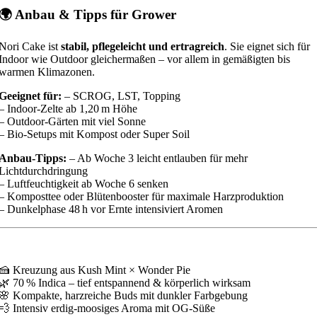
🌍 Anbau & Tipps für Grower
Nori Cake ist
stabil, pflegeleicht und ertragreich
. Sie eignet sich für
Indoor wie Outdoor gleichermaßen – vor allem in gemäßigten bis
warmen Klimazonen.
Geeignet für:
– SCROG, LST, Topping
– Indoor-Zelte ab 1,20 m Höhe
– Outdoor-Gärten mit viel Sonne
– Bio-Setups mit Kompost oder Super Soil
Anbau-Tipps:
– Ab Woche 3 leicht entlauben für mehr
Lichtdurchdringung
– Luftfeuchtigkeit ab Woche 6 senken
– Komposttee oder Blütenbooster für maximale Harzproduktion
– Dunkelphase 48 h vor Ernte intensiviert Aromen
🍰 Kreuzung aus Kush Mint × Wonder Pie
🌿 70 % Indica – tief entspannend & körperlich wirksam
🌸 Kompakte, harzreiche Buds mit dunkler Farbgebung
💨 Intensiv erdig-moosiges Aroma mit OG-Süße