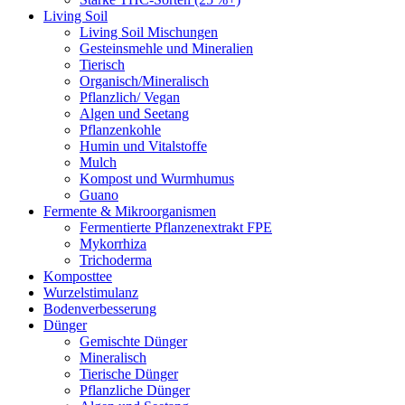
Living Soil
Living Soil Mischungen
Gesteinsmehle und Mineralien
Tierisch
Organisch/Mineralisch
Pflanzlich/ Vegan
Algen und Seetang
Pflanzenkohle
Humin und Vitalstoffe
Mulch
Kompost und Wurmhumus
Guano
Fermente & Mikroorganismen
Fermentierte Pflanzenextrakt FPE
Mykorrhiza
Trichoderma
Komposttee
Wurzelstimulanz
Bodenverbesserung
Dünger
Gemischte Dünger
Mineralisch
Tierische Dünger
Pflanzliche Dünger