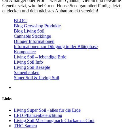
Ob Anfänger oder Profi – wer auf Qualität, Vielfalt und bewährte
Genetik setzt, wird bei Green House Seed garantiert fündig. Jetzt
entdecken und dein nächstes Anbauprojekt veredeln!
BLOG
Blog Growshop Produkte
Blog Living Soil
Cannabis Stecklinge
Dünger Informationen
Informationen zur Düngung in der Blütephase
Komposttee
Living Soil – lebendige Erde
Living Soil Info
Living Soil Rezepte
Samenbanken
Super Soil & Living Soil
Links
Living Super Soil - alles für die Erde
LED Pflanzenbeleuchtung
Living Soil Mischung nach Clackamas Coot
THC Samen