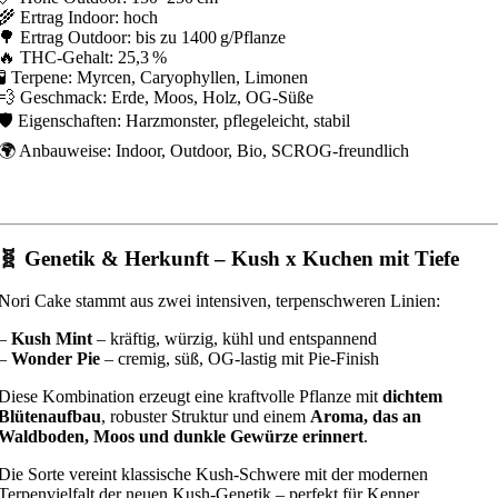
🌾 Ertrag Indoor: hoch
🌳 Ertrag Outdoor: bis zu 1400 g/Pflanze
🔥 THC-Gehalt: 25,3 %
🧪 Terpene: Myrcen, Caryophyllen, Limonen
💨 Geschmack: Erde, Moos, Holz, OG-Süße
🛡️ Eigenschaften: Harzmonster, pflegeleicht, stabil
🌍 Anbauweise: Indoor, Outdoor, Bio, SCROG-freundlich
🧬 Genetik & Herkunft – Kush x Kuchen mit Tiefe
Nori Cake stammt aus zwei intensiven, terpenschweren Linien:
–
Kush Mint
– kräftig, würzig, kühl und entspannend
–
Wonder Pie
– cremig, süß, OG-lastig mit Pie-Finish
Diese Kombination erzeugt eine kraftvolle Pflanze mit
dichtem
Blütenaufbau
, robuster Struktur und einem
Aroma, das an
Waldboden, Moos und dunkle Gewürze erinnert
.
Die Sorte vereint klassische Kush-Schwere mit der modernen
Terpenvielfalt der neuen Kush-Genetik – perfekt für Kenner.