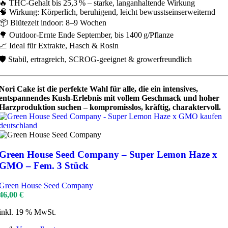
🔥 THC-Gehalt bis 25,3 % – starke, langanhaltende Wirkung
🧠 Wirkung: Körperlich, beruhigend, leicht bewusstseinserweiternd
📦 Blütezeit indoor: 8–9 Wochen
🌳 Outdoor-Ernte Ende September, bis 1400 g/Pflanze
📈 Ideal für Extrakte, Hasch & Rosin
🛡️ Stabil, ertragreich, SCROG-geeignet & growerfreundlich
Nori Cake ist die perfekte Wahl für alle, die ein intensives,
entspannendes Kush-Erlebnis mit vollem Geschmack und hoher
Harzproduktion suchen – kompromisslos, kräftig, charaktervoll.
Green House Seed Company – Super Lemon Haze x
GMO – Fem. 3 Stück
Green House Seed Company
46,00
€
inkl. 19 % MwSt.