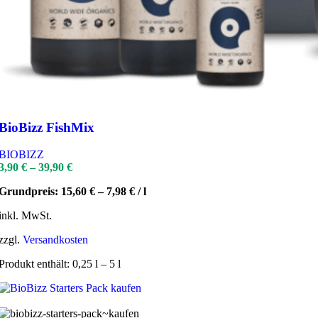
BioBizz FishMix
BIOBIZZ
3,90
€
–
39,90
€
Grundpreis:
15,60
€
–
7,98
€
/
l
inkl. MwSt.
zzgl.
Versandkosten
Produkt enthält: 0,25
l
– 5
l