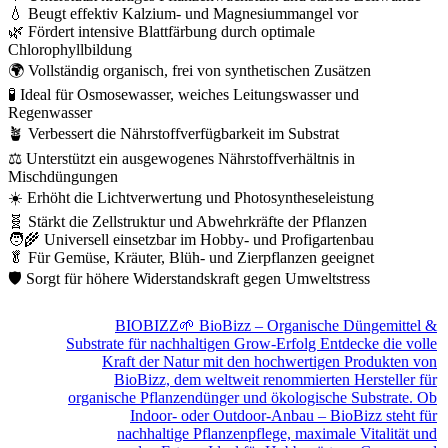
💧 Beugt effektiv Kalzium- und Magnesiummangel vor
🌿 Fördert intensive Blattfärbung durch optimale
Chlorophyllbildung
🌍 Vollständig organisch, frei von synthetischen Zusätzen
🧪 Ideal für Osmosewasser, weiches Leitungswasser und
Regenwasser
🪴 Verbessert die Nährstoffverfügbarkeit im Substrat
⚖️ Unterstützt ein ausgewogenes Nährstoffverhältnis in
Mischdüngungen
☀️ Erhöht die Lichtverwertung und Photosyntheseleistung
🧬 Stärkt die Zellstruktur und Abwehrkräfte der Pflanzen
🧑‍🌾 Universell einsetzbar im Hobby- und Profigartenbau
🥬 Für Gemüse, Kräuter, Blüh- und Zierpflanzen geeignet
🛡️ Sorgt für höhere Widerstandskraft gegen Umweltstress
BIOBIZZ
🌱 BioBizz – Organische Düngemittel &
Substrate für nachhaltigen Grow-Erfolg Entdecke die volle
Kraft der Natur mit den hochwertigen Produkten von
BioBizz, dem weltweit renommierten Hersteller für
organische Pflanzendünger und ökologische Substrate. Ob
Indoor- oder Outdoor-Anbau – BioBizz steht für
nachhaltige Pflanzenpflege, maximale Vitalität und