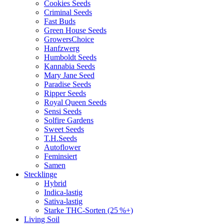
Cookies Seeds
Criminal Seeds
Fast Buds
Green House Seeds
GrowersChoice
Hanfzwerg
Humboldt Seeds
Kannabia Seeds
Mary Jane Seed
Paradise Seeds
Ripper Seeds
Royal Queen Seeds
Sensi Seeds
Solfire Gardens
Sweet Seeds
T.H.Seeds
Autoflower
Feminsiert
Samen
Stecklinge
Hybrid
Indica-lastig
Sativa-lastig
Starke THC-Sorten (25 %+)
Living Soil