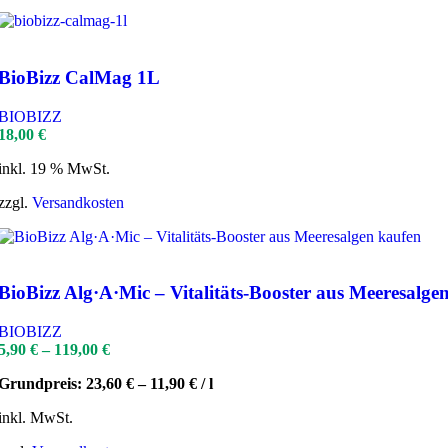
BioBizz CalMag 1L
BIOBIZZ
18,00
€
inkl. 19 % MwSt.
zzgl.
Versandkosten
BioBizz Alg·A·Mic – Vitalitäts-Booster aus Meeresalge
BIOBIZZ
5,90
€
–
119,00
€
Grundpreis:
23,60
€
–
11,90
€
/
l
inkl. MwSt.