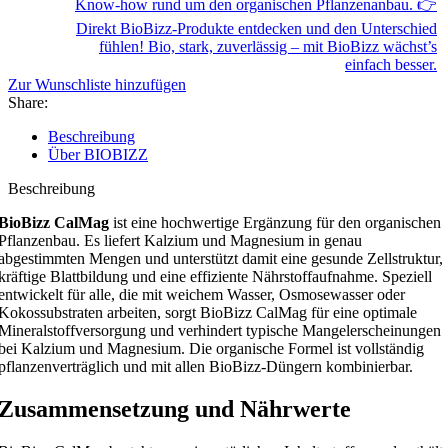
Know-how rund um den organischen Pflanzenanbau. 👉
Direkt BioBizz-Produkte entdecken und den Unterschied
fühlen! Bio, stark, zuverlässig – mit BioBizz wächst’s
einfach besser.
Zur Wunschliste hinzufügen
Share:
Beschreibung
Über BIOBIZZ
Beschreibung
BioBizz CalMag
ist eine hochwertige Ergänzung für den organischen
Pflanzenbau. Es liefert Kalzium und Magnesium in genau
abgestimmten Mengen und unterstützt damit eine gesunde Zellstruktur,
kräftige Blattbildung und eine effiziente Nährstoffaufnahme. Speziell
entwickelt für alle, die mit weichem Wasser, Osmosewasser oder
Kokossubstraten arbeiten, sorgt BioBizz CalMag für eine optimale
Mineralstoffversorgung und verhindert typische Mangelerscheinungen
bei Kalzium und Magnesium. Die organische Formel ist vollständig
pflanzenverträglich und mit allen BioBizz-Düngern kombinierbar.
Zusammensetzung und Nährwerte