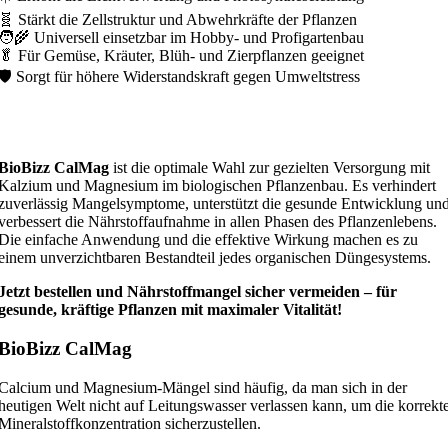
🧬 Stärkt die Zellstruktur und Abwehrkräfte der Pflanzen
🧑‍🌾 Universell einsetzbar im Hobby- und Profigartenbau
🥬 Für Gemüse, Kräuter, Blüh- und Zierpflanzen geeignet
🛡️ Sorgt für höhere Widerstandskraft gegen Umweltstress
BioBizz CalMag
ist die optimale Wahl zur gezielten Versorgung mit
Kalzium und Magnesium im biologischen Pflanzenbau. Es verhindert
zuverlässig Mangelsymptome, unterstützt die gesunde Entwicklung un
verbessert die Nährstoffaufnahme in allen Phasen des Pflanzenlebens.
Die einfache Anwendung und die effektive Wirkung machen es zu
einem unverzichtbaren Bestandteil jedes organischen Düngesystems.
Jetzt bestellen und Nährstoffmangel sicher vermeiden – für
gesunde, kräftige Pflanzen mit maximaler Vitalität!
BioBizz CalMag
Calcium und Magnesium-Mängel sind häufig, da man sich in der
heutigen Welt nicht auf Leitungswasser verlassen kann, um die korrekt
Mineralstoffkonzentration sicherzustellen.