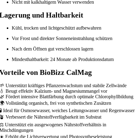
Nicht mit kalkhaltigem Wasser verwenden
Lagerung und Haltbarkeit
Kühl, trocken und lichtgeschützt aufbewahren
Vor Frost und direkter Sonneneinstrahlung schützen
Nach dem Öffnen gut verschlossen lagern
Mindesthaltbarkeit: 24 Monate ab Produktionsdatum
Vorteile von BioBizz CalMag
🌱 Unterstützt kräftiges Pflanzenwachstum und stabile Zellwände
💧 Beugt effektiv Kalzium- und Magnesiummangel vor
🌿 Fördert intensive Blattfärbung durch optimale Chlorophyllbildung
🌍 Vollständig organisch, frei von synthetischen Zusätzen
🧪 Ideal für Osmosewasser, weiches Leitungswasser und Regenwasser
🪴 Verbessert die Nährstoffverfügbarkeit im Substrat
⚖️ Unterstützt ein ausgewogenes Nährstoffverhältnis in
Mischdüngungen
☀️ Erhöht die Lichtverwertung und Photosyntheseleistung