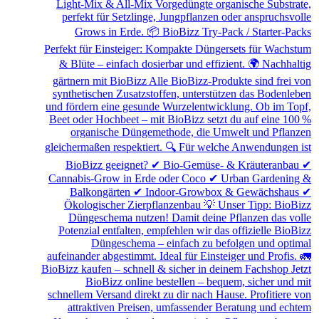
Light-Mix & All-Mix Vorgedüngte organische Substrate,
perfekt für Setzlinge, Jungpflanzen oder anspruchsvolle
Grows in Erde. 📦 BioBizz Try-Pack / Starter-Packs
Perfekt für Einsteiger: Kompakte Düngersets für Wachstum
& Blüte – einfach dosierbar und effizient. 🌍 Nachhaltig
gärtnern mit BioBizz Alle BioBizz-Produkte sind frei von
synthetischen Zusatzstoffen, unterstützen das Bodenleben
und fördern eine gesunde Wurzelentwicklung. Ob im Topf,
Beet oder Hochbeet – mit BioBizz setzt du auf eine 100 %
organische Düngemethode, die Umwelt und Pflanzen
gleichermaßen respektiert. 🔍 Für welche Anwendungen ist
BioBizz geeignet? ✔ Bio-Gemüse- & Kräuteranbau ✔
Cannabis-Grow in Erde oder Coco ✔ Urban Gardening &
Balkongärten ✔ Indoor-Growbox & Gewächshaus ✔
Ökologischer Zierpflanzenbau 💡 Unser Tipp: BioBizz
Düngeschema nutzen! Damit deine Pflanzen das volle
Potenzial entfalten, empfehlen wir das offizielle BioBizz
Düngeschema – einfach zu befolgen und optimal
aufeinander abgestimmt. Ideal für Einsteiger und Profis. 🚛
BioBizz kaufen – schnell & sicher in deinem Fachshop Jetzt
BioBizz online bestellen – bequem, sicher und mit
schnellem Versand direkt zu dir nach Hause. Profitiere von
attraktiven Preisen, umfassender Beratung und echtem