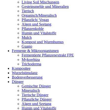
Living Soil Mischungen
Gesteinsmehle und Mineralien
Tierisch
Organisch/Mineralisch
Pflanzlich/ Vegan
Algen und Seetang
Pflanzenkohle
Humin und Vitalstoffe
Mulch
Kompost und Wurmhumus
Guano
Fermente & Mikroorganismen
Fermentierte Pflanzenextrakt FPE
Mykorrhiza
Trichoderma
Komposttee
Wurzelstimulanz
Bodenverbesserung
Dünger
Gemischte Dünger
Mineralisch
Tierische Dünger
Pflanzliche Dünger
Algen und Seetang
Humin und Vitalstoffe