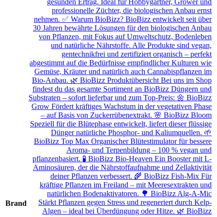
gesunden Ertrag. Ideal für Hobbygärtner, Grower und
professionelle Züchter, die biologischen Anbau ernst
nehmen. ✅ Warum BioBizz? BioBizz entwickelt seit über
30 Jahren bewährte Lösungen für den biologischen Anbau
von Pflanzen, mit Fokus auf Umweltschutz, Bodenleben
und natürliche Nährstoffe. Alle Produkte sind vegan,
gentechnikfrei und zertifiziert organisch – perfekt
abgestimmt auf die Bedürfnisse empfindlicher Kulturen wie
Gemüse, Kräuter und natürlich auch Cannabispflanzen im
Bio-Anbau. 🌿 BioBizz Produktübersicht Bei uns im Shop
findest du das gesamte Sortiment an BioBizz Düngern und
Substraten – sofort lieferbar und zum Top-Preis: 🌼 BioBizz
Grow Fördert kräftiges Wachstum in der vegetativen Phase
– auf Basis von Zuckerrübenextrakt. 🌸 BioBizz Bloom
Speziell für die Blütephase entwickelt, liefert dieser flüssige
Dünger natürliche Phosphor- und Kaliumquellen. 🌱
BioBizz Top Max Organischer Blütestimulator für bessere
Aroma- und Terpenbildung – 100 % vegan und
pflanzenbasiert. 🧪 BioBizz Bio-Heaven Ein Booster mit L-
Aminosäuren, der die Nährstoffaufnahme und Zellaktivität
deiner Pflanzen verbessert. 🌾 BioBizz Fish-Mix Für
kräftige Pflanzen im Freiland – mit Meeresextrakten und
natürlichen Bodenaktivatoren. 🌳 BioBizz Alg-A-Mic
Stärkt Pflanzen gegen Stress und regeneriert durch Kelp-
Brand
Algen – ideal bei Überdüngung oder Hitze. 🌿 BioBizz