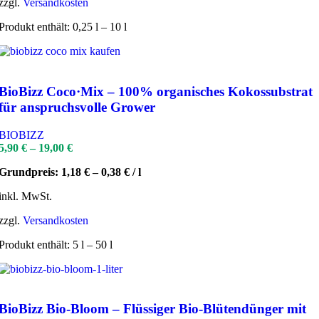
zzgl.
Versandkosten
Produkt enthält: 0,25
l
– 10
l
BioBizz Coco·Mix – 100% organisches Kokossubstrat
für anspruchsvolle Grower
BIOBIZZ
5,90
€
–
19,00
€
Grundpreis:
1,18
€
–
0,38
€
/
l
inkl. MwSt.
zzgl.
Versandkosten
Produkt enthält: 5
l
– 50
l
BioBizz Bio-Bloom – Flüssiger Bio-Blütendünger mit