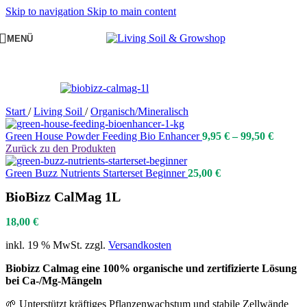
Skip to navigation
Skip to main content
MENÜ
Start
/
Living Soil
/
Organisch/Mineralisch
Green House Powder Feeding Bio Enhancer
9,95
€
–
99,50
€
Zurück zu den Produkten
Green Buzz Nutrients Starterset Beginner
25,00
€
BioBizz CalMag 1L
18,00
€
inkl. 19 % MwSt.
zzgl.
Versandkosten
Biobizz Calmag eine 100% organische und zertifizierte Lösung
bei Ca-/Mg-Mängeln
🌱 Unterstützt kräftiges Pflanzenwachstum und stabile Zellwände