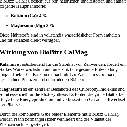
BioBizz CalMag besteht aus rein natürlichen Inhaltsstoffen und enthält
folgende Hauptnährstoffe:
Kalzium (Ca): 4 %
Magnesium (Mg): 3 %
Diese Nährstoffe sind in vollständig wasserlöslicher Form enthalten
und für Pflanzen direkt verfügbar.
Wirkung von BioBizz CalMag
Kalzium
ist entscheidend für die Stabilität von Zellwänden, fördert ein
starkes Wurzelwachstum und unterstützt die gesunde Entwicklung
junger Triebe. Ein Kalziummangel führt zu Wachstumsstörungen,
gestauchten Pflanzen und deformierten Blättern.
Magnesium
ist ein zentraler Bestandteil des Chlorophyllmoleküls und
somit essenziell für die Photosynthese. Es fördert die grüne Blattfarbe,
steigert die Energieproduktion und verbessert den Gesamtstoffwechsel
der Pflanze.
Durch die kombinierte Gabe beider Elemente mit BioBizz CalMag
werden Nährstoffmängel sicher verhindert und die Vitalität der
Pflanzen sichtbar gesteigert.