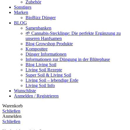
Zubehör
Sonstiges
Marken
BioBizz Dünger
BLOG
Samenbanken
🌱 Cannabis-Stecklinge: Die perfekte Ergänzung zu
unseren Hanfsamen
Blog Growshop Produkte
Komposttee
Dünger Informationen
Informationen zur Düngung in der Blütephase
Blog Living Soil
Living Soil Rezepte
Super Soil & Living Soil
Living Soil – lebendige Erde
Living Soil Info
Wunschliste
Anmelden / Registrieren
Warenkorb
Schließen
Anmelden
Schließen