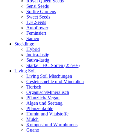
Royal Queen Seeds
Sensi Seeds
Solfire Gardens
Sweet Seeds
T.H.Seeds
Autoflower
Feminsiert
Samen
Stecklinge
Hybrid
Indica-lastig
Sativa-lastig
Starke THC-Sorten (25 %+)
Living Soil
Living Soil Mischungen
Gesteinsmehle und Mineralien
Tierisch
Organisch/Mineralisch
Pflanzlich/ Vegan
Algen und Seetang
Pflanzenkohle
Humin und Vitalstoffe
Mulch
Kompost und Wurmhumus
Guano