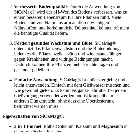
Verbesserte Bodenqualität
: Durch die Anwendung von
SiCaMag® wird der pH-Wert des Bodens verbessert, was zu
einem besseren Lebensraum für Ihre Pflanzen führt. Viele
Böden sind von Natur aus arm an diesen wichtigen
Nährstoffen, und herkömmliche Düngemittel können oft nicht
die benötigte Qualität liefern.
Fördert gesundes Wachstum und Blüte
: SiCaMag®
unterstützt das Pflanzenwachstum und die Blütenbildung,
indem es die Pflanzenzellen stärkt und widerstandsfähiger
gegen Krankheiten und widrige Bedingungen macht.
Dadurch können Ihre Pflanzen mehr Früchte tragen und
gesünder gedeihen.
Einfache Anwendung
: SiCaMag® ist äußerst ergiebig und
leicht anzuwenden. Einfach mit dem Gießwasser mischen und
wie gewohnt gießen. Es kann das ganze Jahr über bei jedem
Gießvorgang verwendet werden und ist kompatibel mit
anderen Düngemitteln, ohne dass eine Überdosierung
befürchtet werden muss.
Eigenschaften von SiCaMag®:
3-in-1 Formel
: Enthält Silizium, Kalzium und Magnesium in
einer praktischen Flasche.