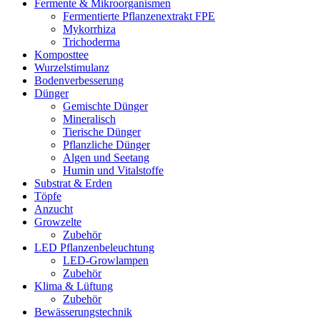
Fermente & Mikroorganismen
Fermentierte Pflanzenextrakt FPE
Mykorrhiza
Trichoderma
Komposttee
Wurzelstimulanz
Bodenverbesserung
Dünger
Gemischte Dünger
Mineralisch
Tierische Dünger
Pflanzliche Dünger
Algen und Seetang
Humin und Vitalstoffe
Substrat & Erden
Töpfe
Anzucht
Growzelte
Zubehör
LED Pflanzenbeleuchtung
LED-Growlampen
Zubehör
Klima & Lüftung
Zubehör
Bewässerungstechnik