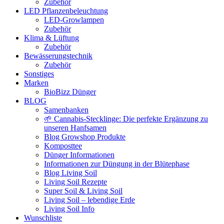
Zubehör
LED Pflanzenbeleuchtung
LED-Growlampen
Zubehör
Klima & Lüftung
Zubehör
Bewässerungstechnik
Zubehör
Sonstiges
Marken
BioBizz Dünger
BLOG
Samenbanken
🌱 Cannabis-Stecklinge: Die perfekte Ergänzung zu
unseren Hanfsamen
Blog Growshop Produkte
Komposttee
Dünger Informationen
Informationen zur Düngung in der Blütephase
Blog Living Soil
Living Soil Rezepte
Super Soil & Living Soil
Living Soil – lebendige Erde
Living Soil Info
Wunschliste