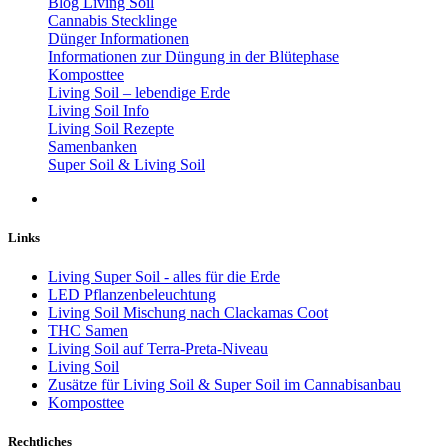
Blog Living Soil
Cannabis Stecklinge
Dünger Informationen
Informationen zur Düngung in der Blütephase
Komposttee
Living Soil – lebendige Erde
Living Soil Info
Living Soil Rezepte
Samenbanken
Super Soil & Living Soil
Links
Living Super Soil - alles für die Erde
LED Pflanzenbeleuchtung
Living Soil Mischung nach Clackamas Coot
THC Samen
Living Soil auf Terra-Preta-Niveau
Living Soil
Zusätze für Living Soil & Super Soil im Cannabisanbau
Komposttee
Rechtliches