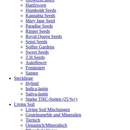
Hanfzwerg
Humboldt Seeds
Kannabia Seeds
Mary Jane Seed
Paradise Seeds
Ripper Seeds
Royal Queen Seeds
Sensi Seeds
Solfire Gardens
Sweet Seeds
T.H.Seeds
Autoflower
Feminsiert
Samen
Stecklinge
Hybrid
Indica-lastig
Sativa-lastig
Starke THC-Sorten (25 %+)
Living Soil
Living Soil Mischungen
Gesteinsmehle und Mineralien
Tierisch
Organisch/Mineralisch