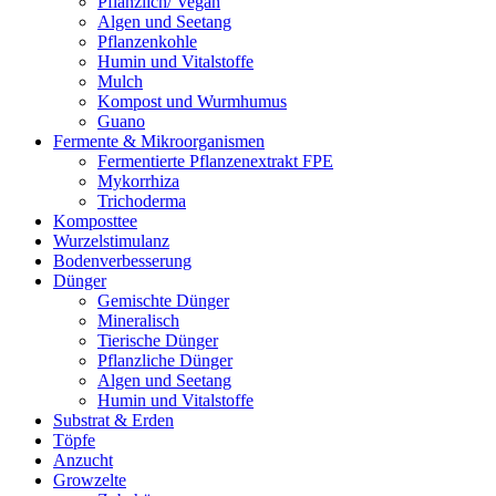
Pflanzlich/ Vegan
Algen und Seetang
Pflanzenkohle
Humin und Vitalstoffe
Mulch
Kompost und Wurmhumus
Guano
Fermente & Mikroorganismen
Fermentierte Pflanzenextrakt FPE
Mykorrhiza
Trichoderma
Komposttee
Wurzelstimulanz
Bodenverbesserung
Dünger
Gemischte Dünger
Mineralisch
Tierische Dünger
Pflanzliche Dünger
Algen und Seetang
Humin und Vitalstoffe
Substrat & Erden
Töpfe
Anzucht
Growzelte