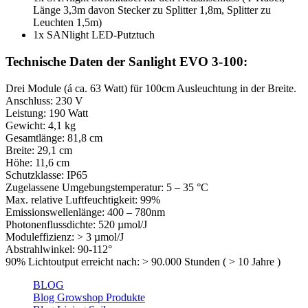
Länge 3,3m davon Stecker zu Splitter 1,8m, Splitter zu
Leuchten 1,5m)
1x SANlight LED-Putztuch
Technische Daten der Sanlight EVO 3-100:
Drei Module (á ca. 63 Watt) für 100cm Ausleuchtung in der Breite.
Anschluss: 230 V
Leistung: 190 Watt
Gewicht: 4,1 kg
Gesamtlänge: 81,8 cm
Breite: 29,1 cm
Höhe: 11,6 cm
Schutzklasse: IP65
Zugelassene Umgebungstemperatur: 5 – 35 °C
Max. relative Luftfeuchtigkeit: 99%
Emissionswellenlänge: 400 – 780nm
Photonenflussdichte: 520 µmol/J
Moduleffizienz: > 3 µmol/J
Abstrahlwinkel: 90-112°
90% Lichtoutput erreicht nach: > 90.000 Stunden ( > 10 Jahre )
BLOG
Blog Growshop Produkte