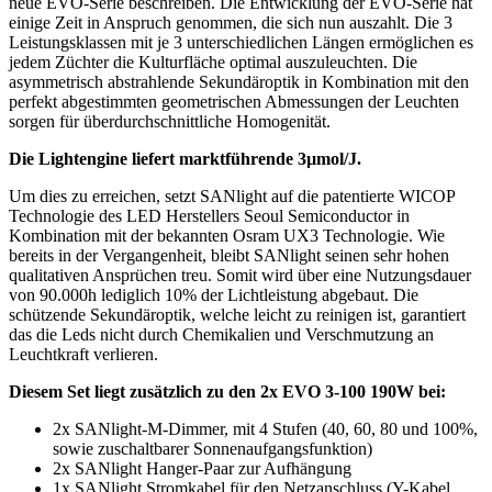
neue EVO-Serie beschreiben. Die Entwicklung der EVO-Serie hat
einige Zeit in Anspruch genommen, die sich nun auszahlt. Die 3
Leistungsklassen mit je 3 unterschiedlichen Längen ermöglichen es
jedem Züchter die Kulturfläche optimal auszuleuchten. Die
asymmetrisch abstrahlende Sekundäroptik in Kombination mit den
perfekt abgestimmten geometrischen Abmessungen der Leuchten
sorgen für überdurchschnittliche Homogenität.
Die Lightengine liefert marktführende 3µmol/J.
Um dies zu erreichen, setzt SANlight auf die patentierte WICOP
Technologie des LED Herstellers Seoul Semiconductor in
Kombination mit der bekannten Osram UX3 Technologie. Wie
bereits in der Vergangenheit, bleibt SANlight seinen sehr hohen
qualitativen Ansprüchen treu. Somit wird über eine Nutzungsdauer
von 90.000h lediglich 10% der Lichtleistung abgebaut. Die
schützende Sekundäroptik, welche leicht zu reinigen ist, garantiert
das die Leds nicht durch Chemikalien und Verschmutzung an
Leuchtkraft verlieren.
Diesem Set liegt zusätzlich zu den 2x EVO 3-100 190W bei:
2x SANlight-M-Dimmer, mit 4 Stufen (40, 60, 80 und 100%,
sowie zuschaltbarer Sonnenaufgangsfunktion)
2x SANlight Hanger-Paar zur Aufhängung
1x SANlight Stromkabel für den Netzanschluss (Y-Kabel,