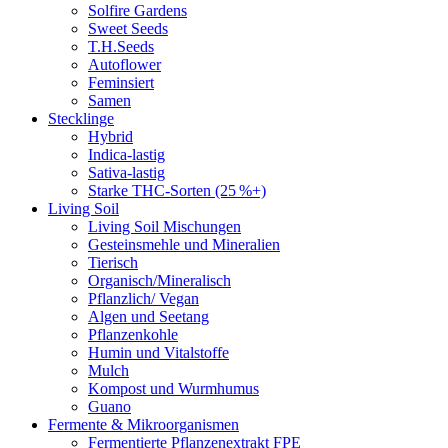
Solfire Gardens
Sweet Seeds
T.H.Seeds
Autoflower
Feminsiert
Samen
Stecklinge
Hybrid
Indica-lastig
Sativa-lastig
Starke THC-Sorten (25 %+)
Living Soil
Living Soil Mischungen
Gesteinsmehle und Mineralien
Tierisch
Organisch/Mineralisch
Pflanzlich/ Vegan
Algen und Seetang
Pflanzenkohle
Humin und Vitalstoffe
Mulch
Kompost und Wurmhumus
Guano
Fermente & Mikroorganismen
Fermentierte Pflanzenextrakt FPE