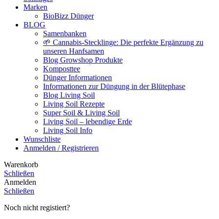
Marken
BioBizz Dünger
BLOG
Samenbanken
🌱 Cannabis-Stecklinge: Die perfekte Ergänzung zu
unseren Hanfsamen
Blog Growshop Produkte
Komposttee
Dünger Informationen
Informationen zur Düngung in der Blütephase
Blog Living Soil
Living Soil Rezepte
Super Soil & Living Soil
Living Soil – lebendige Erde
Living Soil Info
Wunschliste
Anmelden / Registrieren
Warenkorb
Schließen
Anmelden
Schließen
Noch nicht registiert?