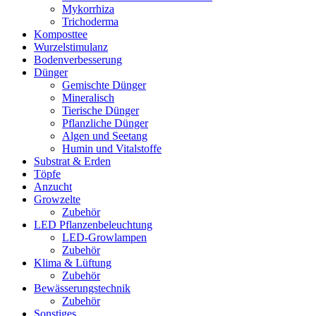
Mykorrhiza
Trichoderma
Komposttee
Wurzelstimulanz
Bodenverbesserung
Dünger
Gemischte Dünger
Mineralisch
Tierische Dünger
Pflanzliche Dünger
Algen und Seetang
Humin und Vitalstoffe
Substrat & Erden
Töpfe
Anzucht
Growzelte
Zubehör
LED Pflanzenbeleuchtung
LED-Growlampen
Zubehör
Klima & Lüftung
Zubehör
Bewässerungstechnik
Zubehör
Sonstiges