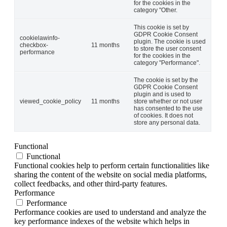
for the cookies in the
category "Other.
This cookie is set by
GDPR Cookie Consent
cookielawinfo-
plugin. The cookie is used
checkbox-
11 months
to store the user consent
performance
for the cookies in the
category "Performance".
The cookie is set by the
GDPR Cookie Consent
plugin and is used to
viewed_cookie_policy
11 months
store whether or not user
has consented to the use
of cookies. It does not
store any personal data.
Functional
Functional
Functional cookies help to perform certain functionalities like
sharing the content of the website on social media platforms,
collect feedbacks, and other third-party features.
Performance
Performance
Performance cookies are used to understand and analyze the
key performance indexes of the website which helps in