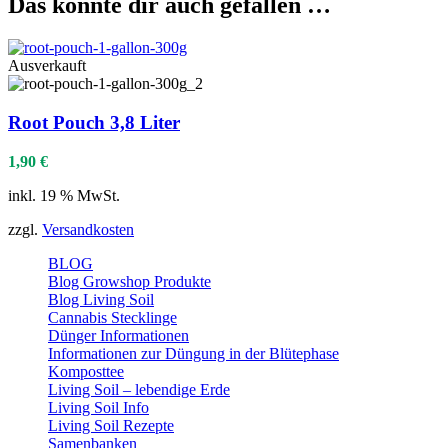
Das könnte dir auch gefallen …
Ausverkauft
Root Pouch 3,8 Liter
1,90
€
inkl. 19 % MwSt.
zzgl.
Versandkosten
BLOG
Blog Growshop Produkte
Blog Living Soil
Cannabis Stecklinge
Dünger Informationen
Informationen zur Düngung in der Blütephase
Komposttee
Living Soil – lebendige Erde
Living Soil Info
Living Soil Rezepte
Samenbanken