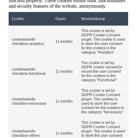
function properly. These cookies ensure basic functionalities
and security features of the website, anonymously.
Cookie
Dauer
Beschreibung
This cookie is set by
GDPR Cookie Consent
cookielawinfo-
plugin. The cookie is used
11 months
checkbox-analytics
to store the user consent
for the cookies in the
category "Analytics".
The cookie is set by
GDPR cookie consent to
cookielawinfo-
11 months
record the user consent
checkbox-functional
for the cookies in the
category "Functional".
This cookie is set by
GDPR Cookie Consent
cookielawinfo-
plugin. The cookies is
11 months
checkbox-necessary
used to store the user
consent for the cookies in
the category "Necessary".
This cookie is set by
GDPR Cookie Consent
cookielawinfo-
plugin. The cookie is used
11 months
checkbox-others
to store the user consent