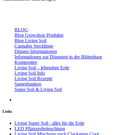
BLOG
Blog Growshop Produkte
Blog Living Soil
Cannabis Stecklinge
Dünger Informationen
Informationen zur Düngung in der Blütephase
Komposttee
Living Soil – lebendige Erde
Living Soil Info
Living Soil Rezepte
Samenbanken
Super Soil & Living Soil
Links
Living Super Soil - alles für die Erde
LED Pflanzenbeleuchtung
Living Soil Mischung nach Clackamas Coot