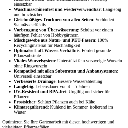
einsetzbar
Waschmaschinenfest und wiederverwendbar
: Langlebig
und bruchsicher
Gleichmäßiges Trocknen von allen Seiten
: Verhindert
Staunässe effektiv
Vorbeugung von Überwässerung
: Schützt vor einem
häufigen Fehler von Hobbygärtnern
Mischgewebe aus Natur- und PET-Fasern
: 100%
Recyclingmaterial für Nachhaltigkeit
Optimales Luft-Wasser-Verhältnis
: Fördert gesunde
Pflanzsubstrate
Vitales Wurzelsystem
: Unterstützt fein verzweigte Wurzeln
ohne Ringwurzeln
Kompatibel mit allen Substraten und Anbausystemen
:
Universell einsetzbar
Verbesserte Drainage
: Bessere Wasserableitung
Langlebig
: Lebensdauer von 4 – 5 Jahren
UV-Resistent und BPA-frei
: Ungiftig und sicher für
Pflanzen
Frostsicher
: Schützt Pflanzen auch bei Kälte
Klimaregulierend
: Kühlend im Sommer, isolierend im
Winter
Optimieren Sie Ihre Gartenarbeit mit diesen hochwertigen und
vielseitigen Pflanzgefäßen.