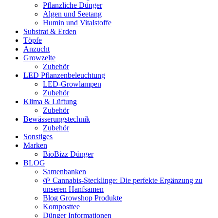
Pflanzliche Dünger
Algen und Seetang
Humin und Vitalstoffe
Substrat & Erden
Töpfe
Anzucht
Growzelte
Zubehör
LED Pflanzenbeleuchtung
LED-Growlampen
Zubehör
Klima & Lüftung
Zubehör
Bewässerungstechnik
Zubehör
Sonstiges
Marken
BioBizz Dünger
BLOG
Samenbanken
🌱 Cannabis-Stecklinge: Die perfekte Ergänzung zu
unseren Hanfsamen
Blog Growshop Produkte
Komposttee
Dünger Informationen