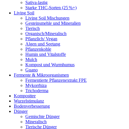
Sativa-lastig
Starke THC-Sorten (25 %+)
Living Soil
Living Soil Mischungen
Gesteinsmehle und Mineralien
Tierisch
Organisch/Mineralisch
Pflanzlich/ Vegan
Algen und Seetang
Pflanzenkohle
Humin und Vitalstoffe
Mulch
Kompost und Wurmhumus
Guano
Fermente & Mikroorganismen
Fermentierte Pflanzenextrakt FPE
Mykorrhiza
Trichoderma
Komposttee
Wurzelstimulanz
Bodenverbesserung
Dünger
Gemischte Dünger
Mineralisch
Tierische Dünger