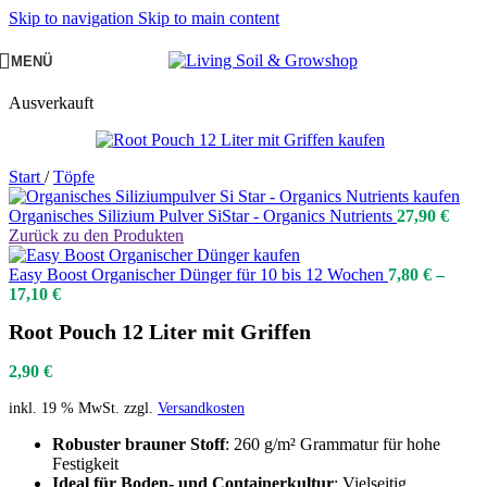
Skip to navigation
Skip to main content
MENÜ
Ausverkauft
Start
/
Töpfe
Organisches Silizium Pulver SiStar - Organics Nutrients
27,90
€
Zurück zu den Produkten
Easy Boost Organischer Dünger für 10 bis 12 Wochen
7,80
€
–
17,10
€
Root Pouch 12 Liter mit Griffen
2,90
€
inkl. 19 % MwSt.
zzgl.
Versandkosten
Robuster brauner Stoff
: 260 g/m² Grammatur für hohe
Festigkeit
Ideal für Boden- und Containerkultur
: Vielseitig