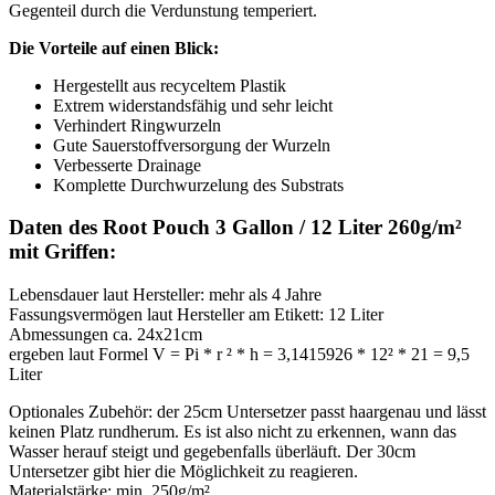
Gegenteil durch die Verdunstung temperiert.
Die Vorteile auf einen Blick:
Hergestellt aus recyceltem Plastik
Extrem widerstandsfähig und sehr leicht
Verhindert Ringwurzeln
Gute Sauerstoffversorgung der Wurzeln
Verbesserte Drainage
Komplette Durchwurzelung des Substrats
Daten des Root Pouch 3 Gallon / 12 Liter 260g/m²
mit Griffen:
Lebensdauer laut Hersteller: mehr als 4 Jahre
Fassungsvermögen laut Hersteller am Etikett: 12 Liter
Abmessungen ca. 24x21cm
ergeben laut Formel V = Pi * r ² * h = 3,1415926 * 12² * 21 = 9,5
Liter
Optionales Zubehör: der 25cm Untersetzer passt haargenau und lässt
keinen Platz rundherum. Es ist also nicht zu erkennen, wann das
Wasser herauf steigt und gegebenfalls überläuft. Der 30cm
Untersetzer gibt hier die Möglichkeit zu reagieren.
Materialstärke: min. 250g/m²