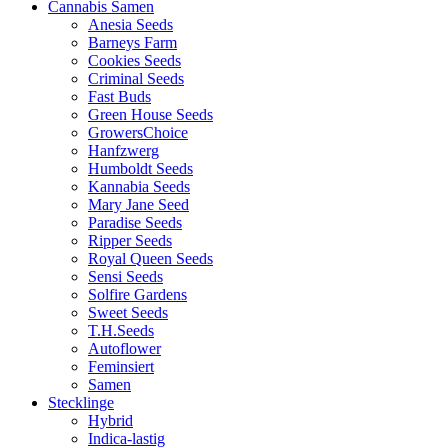
Cannabis Samen
Anesia Seeds
Barneys Farm
Cookies Seeds
Criminal Seeds
Fast Buds
Green House Seeds
GrowersChoice
Hanfzwerg
Humboldt Seeds
Kannabia Seeds
Mary Jane Seed
Paradise Seeds
Ripper Seeds
Royal Queen Seeds
Sensi Seeds
Solfire Gardens
Sweet Seeds
T.H.Seeds
Autoflower
Feminsiert
Samen
Stecklinge
Hybrid
Indica-lastig