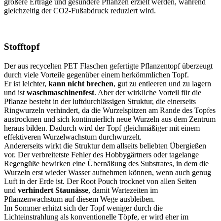
größere Erträge und gesündere Pflanzen erzielt werden, während
gleichzeitig der CO2-Fußabdruck reduziert wird.
Stofftopf
Der aus recycelten PET Flaschen gefertigte Pflanzentopf überzeugt
durch viele Vorteile gegenüber einem herkömmlichen Topf.
Er ist leichter,
kann nicht brechen
, gut zu entleeren und zu lagern
und ist
waschmaschinenfest
. Aber der wirkliche Vorteil für die
Pflanze besteht in der luftdurchlässigen Struktur, die einerseits
Ringwurzeln verhindert, da die Wurzelspitzen am Rande des Topfes
austrocknen und sich kontinuierlich neue Wurzeln aus dem Zentrum
heraus bilden. Dadurch wird der Topf gleichmäßiger mit einem
effektiveren Wurzelwachstum durchwurzelt.
Andererseits wirkt die Struktur dem allseits beliebten Übergießen
vor. Der verbreitetste Fehler des Hobbygärtners oder tagelange
Regengüße bewirken eine Übernäßung des Substrates, in dem die
Wurzeln erst wieder Wasser aufnehmen können, wenn auch genug
Luft in der Erde ist. Der Root Pouch trocknet von allen Seiten
und
verhindert Staunässe
, damit Wartezeiten im
Pflanzenwachstum auf diesem Wege ausbleiben.
Im Sommer erhitzt sich der Topf weniger durch die
Lichteinstrahlung als konventionelle Töpfe, er wird eher im