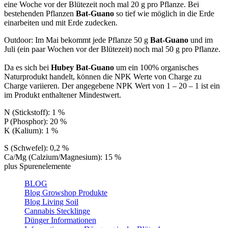
eine Woche vor der Blütezeit noch mal 20 g pro Pflanze. Bei
bestehenden Pflanzen
Bat-Guano
so tief wie möglich in die Erde
einarbeiten und mit Erde zudecken.
Outdoor: Im Mai bekommt jede Pflanze 50 g
Bat-Guano
und im
Juli (ein paar Wochen vor der Blütezeit) noch mal 50 g pro Pflanze.
Da es sich bei
Hubey Bat-Guano
um ein 100% organisches
Naturprodukt handelt, können die NPK Werte von Charge zu
Charge variieren. Der angegebene NPK Wert von 1 – 20 – 1 ist ein
im Produkt enthaltener Mindestwert.
N (Stickstoff): 1 %
P (Phosphor): 20 %
K (Kalium): 1 %
S (Schwefel): 0,2 %
Ca/Mg (Calzium/Magnesium): 15 %
plus Spurenelemente
BLOG
Blog Growshop Produkte
Blog Living Soil
Cannabis Stecklinge
Dünger Informationen