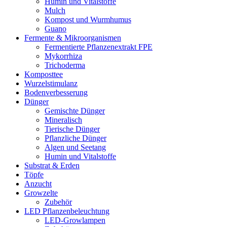
Humin und Vitalstoffe
Mulch
Kompost und Wurmhumus
Guano
Fermente & Mikroorganismen
Fermentierte Pflanzenextrakt FPE
Mykorrhiza
Trichoderma
Komposttee
Wurzelstimulanz
Bodenverbesserung
Dünger
Gemischte Dünger
Mineralisch
Tierische Dünger
Pflanzliche Dünger
Algen und Seetang
Humin und Vitalstoffe
Substrat & Erden
Töpfe
Anzucht
Growzelte
Zubehör
LED Pflanzenbeleuchtung
LED-Growlampen