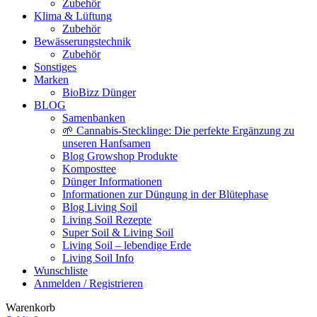
Zubehör
Klima & Lüftung
Zubehör
Bewässerungstechnik
Zubehör
Sonstiges
Marken
BioBizz Dünger
BLOG
Samenbanken
🌱 Cannabis-Stecklinge: Die perfekte Ergänzung zu
unseren Hanfsamen
Blog Growshop Produkte
Komposttee
Dünger Informationen
Informationen zur Düngung in der Blütephase
Blog Living Soil
Living Soil Rezepte
Super Soil & Living Soil
Living Soil – lebendige Erde
Living Soil Info
Wunschliste
Anmelden / Registrieren
Warenkorb