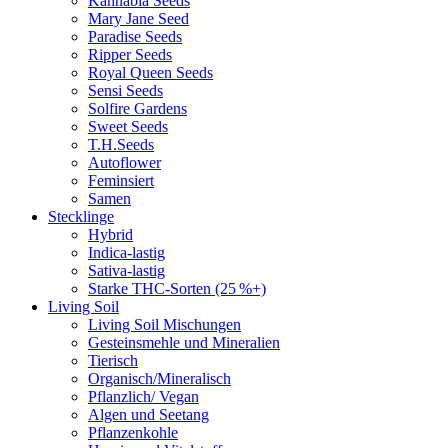
Kannabia Seeds
Mary Jane Seed
Paradise Seeds
Ripper Seeds
Royal Queen Seeds
Sensi Seeds
Solfire Gardens
Sweet Seeds
T.H.Seeds
Autoflower
Feminsiert
Samen
Stecklinge
Hybrid
Indica-lastig
Sativa-lastig
Starke THC-Sorten (25 %+)
Living Soil
Living Soil Mischungen
Gesteinsmehle und Mineralien
Tierisch
Organisch/Mineralisch
Pflanzlich/ Vegan
Algen und Seetang
Pflanzenkohle