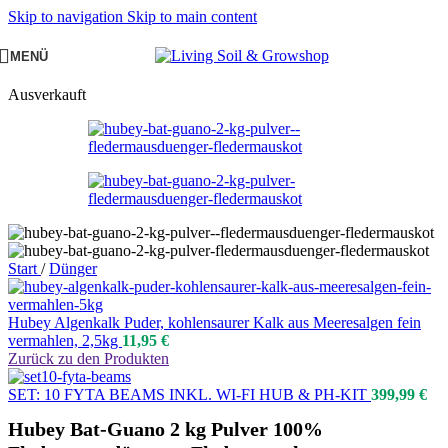
Skip to navigation
Skip to main content
MENÜ
Ausverkauft
Start
/
Dünger
Hubey Algenkalk Puder, kohlensaurer Kalk aus Meeresalgen fein
vermahlen, 2,5kg
11,95
€
Zurück zu den Produkten
SET: 10 FYTA BEAMS INKL. WI-FI HUB & PH-KIT
399,99
€
Hubey Bat-Guano 2 kg Pulver 100%