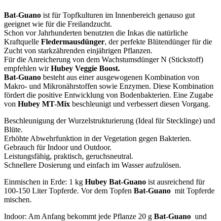
Bat-Guano
ist für Topfkulturen im Innenbereich genauso gut
geeignet wie für die Freilandzucht.
Schon vor Jahrhunderten benutzten die Inkas die natürliche
Kraftquelle
Fledermausdünger
, der perfekte Blütendünger für die
Zucht von starkzährenden einjährigen Pflanzen.
Für die Anreicherung von dem Wachstumsdünger N (Stickstoff)
empfehlen wir
Hubey Veggie Boost.
Bat-Guano
besteht aus einer ausgewogenen Kombination von
Makro- und Mikronährstoffen sowie Enzymen. Diese Kombination
fördert die positive Entwicklung von Bodenbakterien. Eine Zugabe
von
Hubey MT-Mix
beschleunigt und verbessert diesen Vorgang.
Beschleunigung der Wurzelstrukturierung (Ideal für Stecklinge) und
Blüte.
Erhöhte Abwehrfunktion in der Vegetation gegen Bakterien.
Gebrauch für Indoor und Outdoor.
Leistungsfähig, praktisch, geruchsneutral.
Schnellere Dosierung und einfach im Wasser aufzulösen.
Einmischen in Erde: 1 kg
Hubey Bat-Guano
ist ausreichend für
100-150 Liter Topferde. Vor dem Topfen
Bat-Guano
mit Topferde
mischen.
Indoor: Am Anfang bekommt jede Pflanze 20 g
Bat-Guano
und