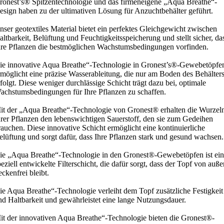
ronest’s® Spitzentechnologie und das firmeneigene „Aqua Breathe“-
esign haben zu der ultimativen Lösung für Anzuchtbehälter geführt.
nser geotextiles Material bietet ein perfektes Gleichgewicht zwischen
altbarkeit, Belüftung und Feuchtigkeitsspeicherung und stellt sicher, da
hre Pflanzen die bestmöglichen Wachstumsbedingungen vorfinden.
ie innovative Aqua Breathe“-Technologie in Gronest’s®-Gewebetöpfe
rmöglicht eine präzise Wasserableitung, die nur am Boden des Behälter
rfolgt. Diese weniger durchlässige Schicht trägt dazu bei, optimale
achstumsbedingungen für Ihre Pflanzen zu schaffen.
it der „Aqua Breathe“-Technologie von Gronest® erhalten die Wurzel
hrer Pflanzen den lebenswichtigen Sauerstoff, den sie zum Gedeihen
rauchen. Diese innovative Schicht ermöglicht eine kontinuierliche
elüftung und sorgt dafür, dass Ihre Pflanzen stark und gesund wachsen.
ie „Aqua Breathe“-Technologie in den Gronest®-Gewebetöpfen ist ei
peziell entwickelte Filterschicht, die dafür sorgt, dass der Topf von auße
eckenfrei bleibt.
ie Aqua Breathe“-Technologie verleiht dem Topf zusätzliche Festigkeit
nd Haltbarkeit und gewährleistet eine lange Nutzungsdauer.
it der innovativen Aqua Breathe“-Technologie bieten die Gronest®-