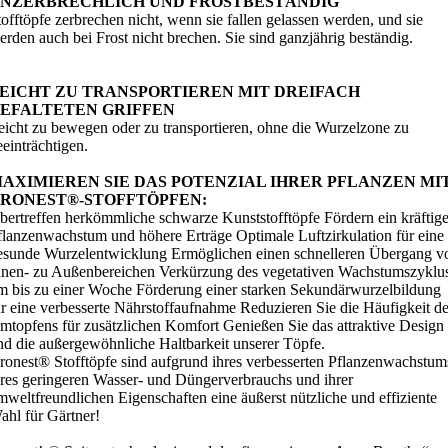
NZERBRECHLICH UND FROSTBESTÄNDIG
tofftöpfe zerbrechen nicht, wenn sie fallen gelassen werden, und sie
erden auch bei Frost nicht brechen. Sie sind ganzjährig beständig.
EICHT ZU TRANSPORTIEREN MIT DREIFACH
EFALTETEN GRIFFEN
eicht zu bewegen oder zu transportieren, ohne die Wurzelzone zu
eeinträchtigen.
AXIMIEREN SIE DAS POTENZIAL IHRER PFLANZEN MI
RONEST®-STOFFTÖPFEN:
bertreffen herkömmliche schwarze Kunststofftöpfe Fördern ein kräftig
flanzenwachstum und höhere Erträge Optimale Luftzirkulation für eine
esunde Wurzelentwicklung Ermöglichen einen schnelleren Übergang v
nnen- zu Außenbereichen Verkürzung des vegetativen Wachstumszyklu
m bis zu einer Woche Förderung einer starken Sekundärwurzelbildung
ür eine verbesserte Nährstoffaufnahme Reduzieren Sie die Häufigkeit d
mtopfens für zusätzlichen Komfort Genießen Sie das attraktive Design
nd die außergewöhnliche Haltbarkeit unserer Töpfe.
ronest® Stofftöpfe sind aufgrund ihres verbesserten Pflanzenwachstum
hres geringeren Wasser- und Düngerverbrauchs und ihrer
mweltfreundlichen Eigenschaften eine äußerst nützliche und effiziente
ahl für Gärtner!