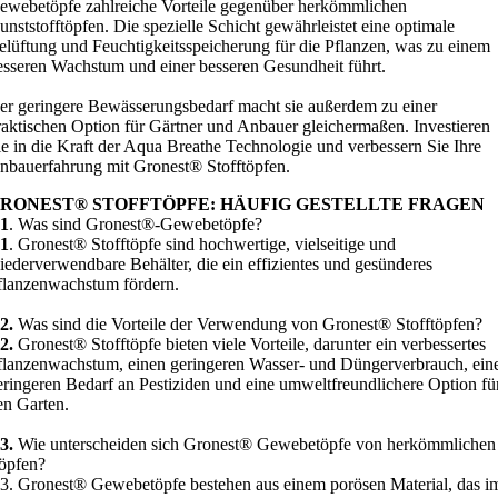
ewebetöpfe zahlreiche Vorteile gegenüber herkömmlichen
unststofftöpfen. Die spezielle Schicht gewährleistet eine optimale
elüftung und Feuchtigkeitsspeicherung für die Pflanzen, was zu einem
esseren Wachstum und einer besseren Gesundheit führt.
er geringere Bewässerungsbedarf macht sie außerdem zu einer
raktischen Option für Gärtner und Anbauer gleichermaßen. Investieren
ie in die Kraft der Aqua Breathe Technologie und verbessern Sie Ihre
nbauerfahrung mit Gronest® Stofftöpfen.
RONEST® STOFFTÖPFE: HÄUFIG GESTELLTE FRAGEN
1
. Was sind Gronest®-Gewebetöpfe?
1
. Gronest® Stofftöpfe sind hochwertige, vielseitige und
iederverwendbare Behälter, die ein effizientes und gesünderes
flanzenwachstum fördern.
2.
Was sind die Vorteile der Verwendung von Gronest® Stofftöpfen?
2.
Gronest® Stofftöpfe bieten viele Vorteile, darunter ein verbessertes
flanzenwachstum, einen geringeren Wasser- und Düngerverbrauch, ein
eringeren Bedarf an Pestiziden und eine umweltfreundlichere Option fü
en Garten.
3.
Wie unterscheiden sich Gronest® Gewebetöpfe von herkömmlichen
öpfen?
3. Gronest® Gewebetöpfe bestehen aus einem porösen Material, das i