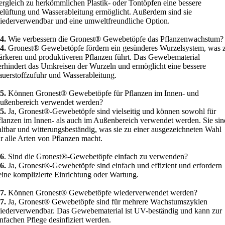
ergleich zu herkömmlichen Plastik- oder Tontöpfen eine bessere
elüftung und Wasserableitung ermöglicht. Außerdem sind sie
iederverwendbar und eine umweltfreundliche Option.
4.
Wie verbessern die Gronest® Gewebetöpfe das Pflanzenwachstum?
4.
Gronest® Gewebetöpfe fördern ein gesünderes Wurzelsystem, was 
tärkeren und produktiveren Pflanzen führt. Das Gewebematerial
erhindert das Umkreisen der Wurzeln und ermöglicht eine bessere
auerstoffzufuhr und Wasserableitung.
5.
Können Gronest® Gewebetöpfe für Pflanzen im Innen- und
ußenbereich verwendet werden?
5.
Ja, Gronest®-Gewebetöpfe sind vielseitig und können sowohl für
flanzen im Innen- als auch im Außenbereich verwendet werden. Sie sin
altbar und witterungsbeständig, was sie zu einer ausgezeichneten Wahl
ür alle Arten von Pflanzen macht.
6
. Sind die Gronest®-Gewebetöpfe einfach zu verwenden?
6.
Ja, Gronest®-Gewebetöpfe sind einfach und effizient und erfordern
eine komplizierte Einrichtung oder Wartung.
7.
Können Gronest® Gewebetöpfe wiederverwendet werden?
7.
Ja, Gronest® Gewebetöpfe sind für mehrere Wachstumszyklen
iederverwendbar. Das Gewebematerial ist UV-beständig und kann zur
infachen Pflege desinfiziert werden.