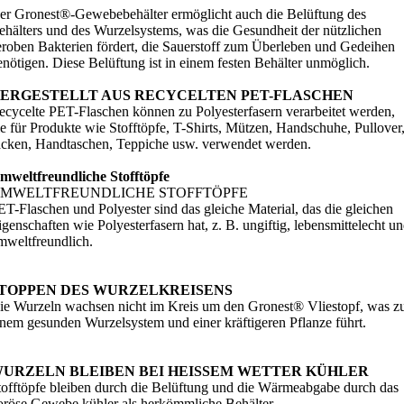
er Gronest®-Gewebebehälter ermöglicht auch die Belüftung des
ehälters und des Wurzelsystems, was die Gesundheit der nützlichen
eroben Bakterien fördert, die Sauerstoff zum Überleben und Gedeihen
enötigen. Diese Belüftung ist in einem festen Behälter unmöglich.
ERGESTELLT AUS RECYCELTEN PET-FLASCHEN
ecycelte PET-Flaschen können zu Polyesterfasern verarbeitet werden,
ie für Produkte wie Stofftöpfe, T-Shirts, Mützen, Handschuhe, Pullover
acken, Handtaschen, Teppiche usw. verwendet werden.
mweltfreundliche Stofftöpfe
MWELTFREUNDLICHE STOFFTÖPFE
ET-Flaschen und Polyester sind das gleiche Material, das die gleichen
igenschaften wie Polyesterfasern hat, z. B. ungiftig, lebensmittelecht u
mweltfreundlich.
TOPPEN DES WURZELKREISENS
ie Wurzeln wachsen nicht im Kreis um den Gronest® Vliestopf, was z
inem gesunden Wurzelsystem und einer kräftigeren Pflanze führt.
URZELN BLEIBEN BEI HEISSEM WETTER KÜHLER
tofftöpfe bleiben durch die Belüftung und die Wärmeabgabe durch das
oröse Gewebe kühler als herkömmliche Behälter.