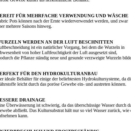
EREIT FÜR MEHRFACHE VERWENDUNG UND WÄSCHE
abric Pots können nach der Ernte wiederverwendet werden, und zwar
ber mehrere Saisons hinweg.
URZELN WERDEN AN DER LUFT BESCHNITTEN
uftbeschneidung ist ein natürlicher Vorgang, bei dem die Wurzeln in
bwesenheit von hoher Luftfeuchtigkeit der Luft ausgesetzt sind,
odurch die Pflanze ständig neue und gesunde verzweigte Wurzeln bilde
ERFEKT FÜR DEN HYDROKULTURANBAU
er ideale Behälter für einige der beliebtesten Hydrokultursysteme, da di
ährstoffe leicht durch das poröse Gewebe ein- und austreten können.
ESSERE DRAINAGE
ine Überwässerung ist schwierig, da das überschüssige Wasser durch d
ewebe abfließt. Das Kultursubstrat hält nur so viel Wasser zurück, wie 
ufnehmen kann.