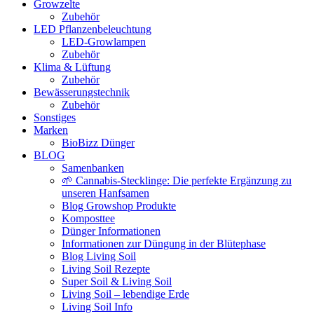
Growzelte
Zubehör
LED Pflanzenbeleuchtung
LED-Growlampen
Zubehör
Klima & Lüftung
Zubehör
Bewässerungstechnik
Zubehör
Sonstiges
Marken
BioBizz Dünger
BLOG
Samenbanken
🌱 Cannabis-Stecklinge: Die perfekte Ergänzung zu
unseren Hanfsamen
Blog Growshop Produkte
Komposttee
Dünger Informationen
Informationen zur Düngung in der Blütephase
Blog Living Soil
Living Soil Rezepte
Super Soil & Living Soil
Living Soil – lebendige Erde
Living Soil Info