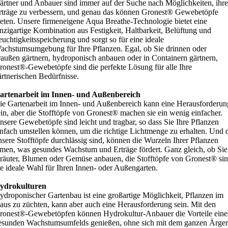
ärtner und Anbauer sind immer auf der Suche nach Möglichkeiten, ihre
rträge zu verbessern, und genau das können Gronest® Gewebetöpfe
ieten. Unsere firmeneigene Aqua Breathe-Technologie bietet eine
inzigartige Kombination aus Festigkeit, Haltbarkeit, Belüftung und
euchtigkeitsspeicherung und sorgt so für eine ideale
achstumsumgebung für Ihre Pflanzen. Egal, ob Sie drinnen oder
raußen gärtnern, hydroponisch anbauen oder in Containern gärtnern,
ronest®-Gewebetöpfe sind die perfekte Lösung für alle Ihre
ärtnerischen Bedürfnisse.
artenarbeit im Innen- und Außenbereich
ie Gartenarbeit im Innen- und Außenbereich kann eine Herausforderun
ein, aber die Stofftöpfe von Gronest® machen sie ein wenig einfacher.
nsere Gewebetöpfe sind leicht und tragbar, so dass Sie Ihre Pflanzen
infach umstellen können, um die richtige Lichtmenge zu erhalten. Und 
nsere Stofftöpfe durchlässig sind, können die Wurzeln Ihrer Pflanzen
tmen, was gesundes Wachstum und Erträge fördert. Ganz gleich, ob Sie
räuter, Blumen oder Gemüse anbauen, die Stofftöpfe von Gronest® si
ie ideale Wahl für Ihren Innen- oder Außengarten.
ydrokulturen
ydroponischer Gartenbau ist eine großartige Möglichkeit, Pflanzen im
aus zu züchten, kann aber auch eine Herausforderung sein. Mit den
ronest®-Gewebetöpfen können Hydrokultur-Anbauer die Vorteile eine
esunden Wachstumsumfelds genießen, ohne sich mit dem ganzen Ärger