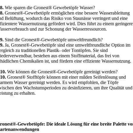
8.
Wie sparen die Gronest® Gewebetöpfe Wasser?
8.
Gronest®-Gewebetöpfe ermöglichen eine bessere Wasserableitung
nd Belüftung, wodurch das Risiko von Staunässe verringert und eine
ffizientere Wassernutzung gefördert wird. Dies führt zu einem geringer
asserverbrauch und zur Schonung der Wasserressourcen.
9.
Sind die Gronest®-Gewebetöpfe umweltfreundlich?
9.
Ja, Gronest®-Gewebetöpfe sind eine umweltfreundliche Option im
ergleich zu traditionellen Plastik- oder Tontöpfen. Sie sind
iederverwendbar, bestehen aus einem Stoffmaterial, das frei von
chädlichen Chemikalien ist, und fördern eine effiziente Wassernutzung.
10.
Wie können die Gronest®-Gewebetöpfe gereinigt werden?
10.
Gronest® Stofftöpfe können mit einer milden Seifenlösung und
armem Wasser gereinigt werden. Es wird empfohlen, die Töpfe
wischen den Wachstumsperioden zu desinfizieren, um ihre Qualität und
eistung zu erhalten.
ronest®-Gewebetöpfe: Die ideale Lösung für eine breite Palette v
artenanwendungen