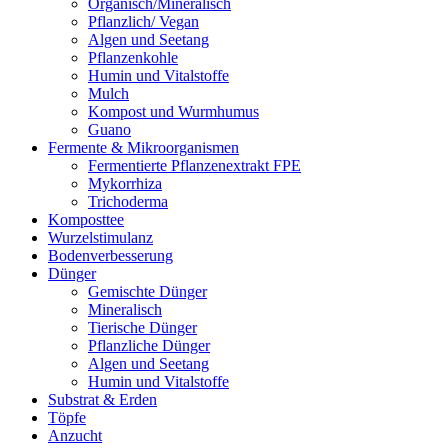
Organisch/Mineralisch
Pflanzlich/ Vegan
Algen und Seetang
Pflanzenkohle
Humin und Vitalstoffe
Mulch
Kompost und Wurmhumus
Guano
Fermente & Mikroorganismen
Fermentierte Pflanzenextrakt FPE
Mykorrhiza
Trichoderma
Komposttee
Wurzelstimulanz
Bodenverbesserung
Dünger
Gemischte Dünger
Mineralisch
Tierische Dünger
Pflanzliche Dünger
Algen und Seetang
Humin und Vitalstoffe
Substrat & Erden
Töpfe
Anzucht