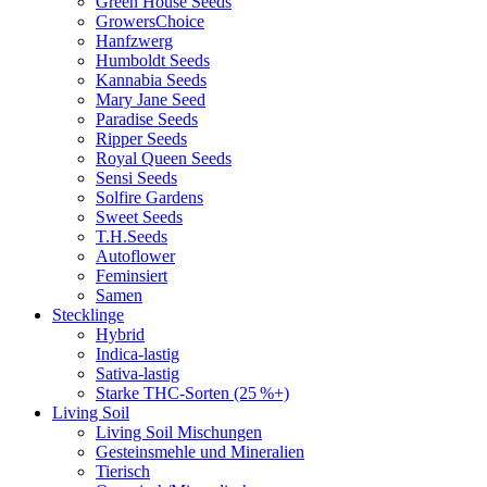
Green House Seeds
GrowersChoice
Hanfzwerg
Humboldt Seeds
Kannabia Seeds
Mary Jane Seed
Paradise Seeds
Ripper Seeds
Royal Queen Seeds
Sensi Seeds
Solfire Gardens
Sweet Seeds
T.H.Seeds
Autoflower
Feminsiert
Samen
Stecklinge
Hybrid
Indica-lastig
Sativa-lastig
Starke THC-Sorten (25 %+)
Living Soil
Living Soil Mischungen
Gesteinsmehle und Mineralien
Tierisch