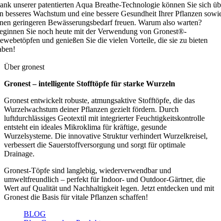
ank unserer patentierten Aqua Breathe-Technologie können Sie sich üb
in besseres Wachstum und eine bessere Gesundheit Ihrer Pflanzen sowi
inen geringeren Bewässerungsbedarf freuen. Warum also warten?
eginnen Sie noch heute mit der Verwendung von Gronest®-
ewebetöpfen und genießen Sie die vielen Vorteile, die sie zu bieten
aben!
Über gronest
Gronest – intelligente Stofftöpfe für starke Wurzeln
Gronest entwickelt robuste, atmungsaktive Stofftöpfe, die das
Wurzelwachstum deiner Pflanzen gezielt fördern. Durch
luftdurchlässiges Geotextil mit integrierter Feuchtigkeitskontrolle
entsteht ein ideales Mikroklima für kräftige, gesunde
Wurzelsysteme. Die innovative Struktur verhindert Wurzelkreisel,
verbessert die Sauerstoffversorgung und sorgt für optimale
Drainage.
Gronest-Töpfe sind langlebig, wiederverwendbar und
umweltfreundlich – perfekt für Indoor- und Outdoor-Gärtner, die
Wert auf Qualität und Nachhaltigkeit legen. Jetzt entdecken und mit
Gronest die Basis für vitale Pflanzen schaffen!
BLOG