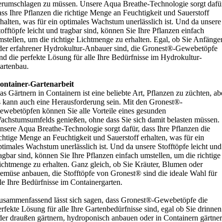
erumschlagen zu müssen. Unsere Aqua Breathe-Technologie sorgt dafü
ass Ihre Pflanzen die richtige Menge an Feuchtigkeit und Sauerstoff
rhalten, was für ein optimales Wachstum unerlässlich ist. Und da unsere
tofftöpfe leicht und tragbar sind, können Sie Ihre Pflanzen einfach
mstellen, um die richtige Lichtmenge zu erhalten. Egal, ob Sie Anfänge
der erfahrener Hydrokultur-Anbauer sind, die Gronest®-Gewebetöpfe
ind die perfekte Lösung für alle Ihre Bedürfnisse im Hydrokultur-
artenbau.
ontainer-Gartenarbeit
as Gärtnern in Containern ist eine beliebte Art, Pflanzen zu züchten, ab
s kann auch eine Herausforderung sein. Mit den Gronest®-
ewebetöpfen können Sie alle Vorteile eines gesunden
achstumsumfelds genießen, ohne dass Sie sich damit belasten müssen.
nsere Aqua Breathe-Technologie sorgt dafür, dass Ihre Pflanzen die
ichtige Menge an Feuchtigkeit und Sauerstoff erhalten, was für ein
ptimales Wachstum unerlässlich ist. Und da unsere Stofftöpfe leicht und
ragbar sind, können Sie Ihre Pflanzen einfach umstellen, um die richtige
ichtmenge zu erhalten. Ganz gleich, ob Sie Kräuter, Blumen oder
emüse anbauen, die Stofftöpfe von Gronest® sind die ideale Wahl für
lle Ihre Bedürfnisse im Containergarten.
usammenfassend lässt sich sagen, dass Gronest®-Gewebetöpfe die
erfekte Lösung für alle Ihre Gartenbedürfnisse sind, egal ob Sie drinnen
der draußen gärtnern, hydroponisch anbauen oder in Containern gärtner