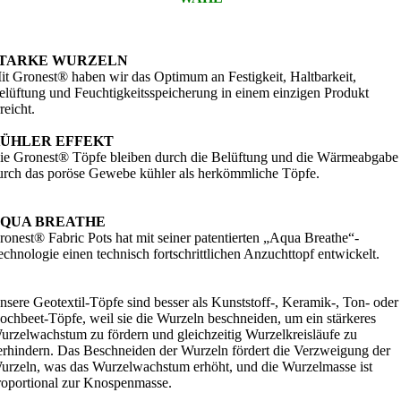
TARKE WURZELN
it Gronest® haben wir das Optimum an Festigkeit, Haltbarkeit,
elüftung und Feuchtigkeitsspeicherung in einem einzigen Produkt
reicht.
ÜHLER EFFEKT
ie Gronest® Töpfe bleiben durch die Belüftung und die Wärmeabgabe
urch das poröse Gewebe kühler als herkömmliche Töpfe.
QUA BREATHE
ronest® Fabric Pots hat mit seiner patentierten „Aqua Breathe“-
echnologie einen technisch fortschrittlichen Anzuchttopf entwickelt.
nsere Geotextil-Töpfe sind besser als Kunststoff-, Keramik-, Ton- oder
ochbeet-Töpfe, weil sie die Wurzeln beschneiden, um ein stärkeres
urzelwachstum zu fördern und gleichzeitig Wurzelkreisläufe zu
erhindern. Das Beschneiden der Wurzeln fördert die Verzweigung der
urzeln, was das Wurzelwachstum erhöht, und die Wurzelmasse ist
roportional zur Knospenmasse.