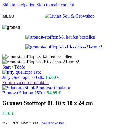
Skip to navigation
Skip to main content
MENÜ
Start
/
Töpfe
Jiffy Quelltopf 100 stk.
15,00
€
Zurück zu den Produkten
Bionova Silution 250ml
54,95
€
Gronest Stofftopf 8L 18 x 18 x 24 cm
3,10
€
inkl. 19 % MwSt.
zzgl.
Versandkosten