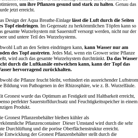
ptimieren,
um ihre Pflanzen gesund und stark zu halten
. Genau das
rde jetzt erreicht.
as Design der Aqua Breathe-Einlage
lässt die Luft durch die Seiten
es Topf eindringen
. Im Gegensatz zu herkömmlichen Töpfen kann so
as gesamte Wurzelsystem mit Sauerstoff versorgt werden, nicht nur der
bere und untere Teil des Wurzelsystems.
bwohl Luft an den Seiten eindringen kann,
kann Wasser nur am
oden des Topf austreten
. Jedes Mal, wenn ein Grower seine Pflanze
ießt, wird auch das gesamte Wurzelsystem durchtränkt.
Da das Wasser
icht durch die Luftkanäle entweichen kann, kann der Topf das
asser hervorragend zurückhalten.
bwohl die Pflanze feucht bleibt, verhindert ein ausreichender Luftstrom
ie Bildung von Pathogenen in der Rhizosphäre, wie z. B. Wurzelfäule.
it Gronest wurde das Optimum an Festigkeit und Haltbarkeit erreicht,
benso perfekter Sauerstoffdurchsatz und Feuchtigkeitsspeicher in einem
inzigen Produkt.
ie Gronest Pflanzenbehälter bleiben kühler als
erkömmliche Pflanzencontainer Dieser Umstand wird durch die sehr
ute Durchlüftung und die poröse Oberflächenstruktur erreicht.
ie Entwicklung der Gronest Pflanzenbehälter stellt durch die