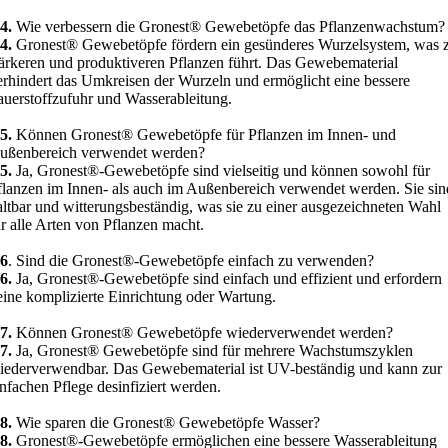
4.
Wie verbessern die Gronest® Gewebetöpfe das Pflanzenwachstum?
4.
Gronest® Gewebetöpfe fördern ein gesünderes Wurzelsystem, was 
tärkeren und produktiveren Pflanzen führt. Das Gewebematerial
erhindert das Umkreisen der Wurzeln und ermöglicht eine bessere
auerstoffzufuhr und Wasserableitung.
5.
Können Gronest® Gewebetöpfe für Pflanzen im Innen- und
ußenbereich verwendet werden?
5.
Ja, Gronest®-Gewebetöpfe sind vielseitig und können sowohl für
flanzen im Innen- als auch im Außenbereich verwendet werden. Sie sin
altbar und witterungsbeständig, was sie zu einer ausgezeichneten Wahl
ür alle Arten von Pflanzen macht.
6
. Sind die Gronest®-Gewebetöpfe einfach zu verwenden?
6.
Ja, Gronest®-Gewebetöpfe sind einfach und effizient und erfordern
eine komplizierte Einrichtung oder Wartung.
7.
Können Gronest® Gewebetöpfe wiederverwendet werden?
7.
Ja, Gronest® Gewebetöpfe sind für mehrere Wachstumszyklen
iederverwendbar. Das Gewebematerial ist UV-beständig und kann zur
infachen Pflege desinfiziert werden.
8.
Wie sparen die Gronest® Gewebetöpfe Wasser?
8.
Gronest®-Gewebetöpfe ermöglichen eine bessere Wasserableitung