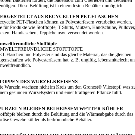
eroben Bakterien fördert, die Sauerstoff zum Überleben und Gedeihen
enötigen. Diese Belüftung ist in einem festen Behälter unmöglich.
ERGESTELLT AUS RECYCELTEN PET-FLASCHEN
ecycelte PET-Flaschen können zu Polyesterfasern verarbeitet werden,
ie für Produkte wie Stofftöpfe, T-Shirts, Mützen, Handschuhe, Pullover
acken, Handtaschen, Teppiche usw. verwendet werden.
mweltfreundliche Stofftöpfe
MWELTFREUNDLICHE STOFFTÖPFE
ET-Flaschen und Polyester sind das gleiche Material, das die gleichen
igenschaften wie Polyesterfasern hat, z. B. ungiftig, lebensmittelecht u
mweltfreundlich.
TOPPEN DES WURZELKREISENS
ie Wurzeln wachsen nicht im Kreis um den Gronest® Vliestopf, was z
inem gesunden Wurzelsystem und einer kräftigeren Pflanze führt.
URZELN BLEIBEN BEI HEISSEM WETTER KÜHLER
tofftöpfe bleiben durch die Belüftung und die Wärmeabgabe durch das
oröse Gewebe kühler als herkömmliche Behälter.