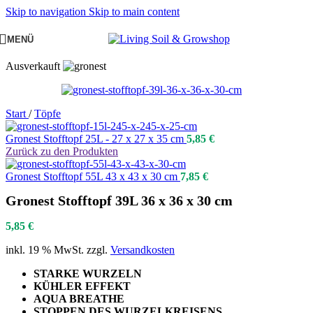
Skip to navigation
Skip to main content
MENÜ
Ausverkauft
Start
/
Töpfe
Gronest Stofftopf 25L - 27 x 27 x 35 cm
5,85
€
Zurück zu den Produkten
Gronest Stofftopf 55L 43 x 43 x 30 cm
7,85
€
Gronest Stofftopf 39L 36 x 36 x 30 cm
5,85
€
inkl. 19 % MwSt.
zzgl.
Versandkosten
STARKE WURZELN
KÜHLER EFFEKT
AQUA BREATHE
STOPPEN DES WURZELKREISENS