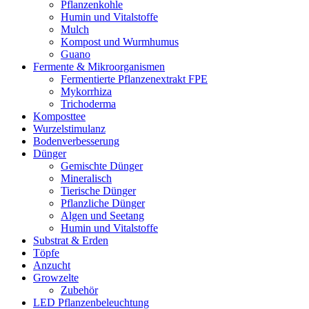
Pflanzenkohle
Humin und Vitalstoffe
Mulch
Kompost und Wurmhumus
Guano
Fermente & Mikroorganismen
Fermentierte Pflanzenextrakt FPE
Mykorrhiza
Trichoderma
Komposttee
Wurzelstimulanz
Bodenverbesserung
Dünger
Gemischte Dünger
Mineralisch
Tierische Dünger
Pflanzliche Dünger
Algen und Seetang
Humin und Vitalstoffe
Substrat & Erden
Töpfe
Anzucht
Growzelte
Zubehör
LED Pflanzenbeleuchtung