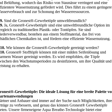
nd Belüftung, wodurch das Risiko von Staunässe verringert und eine
ffizientere Wassernutzung gefördert wird. Dies führt zu einem geringer
asserverbrauch und zur Schonung der Wasserressourcen.
9.
Sind die Gronest®-Gewebetöpfe umweltfreundlich?
9.
Ja, Gronest®-Gewebetöpfe sind eine umweltfreundliche Option im
ergleich zu traditionellen Plastik- oder Tontöpfen. Sie sind
iederverwendbar, bestehen aus einem Stoffmaterial, das frei von
chädlichen Chemikalien ist, und fördern eine effiziente Wassernutzung.
10.
Wie können die Gronest®-Gewebetöpfe gereinigt werden?
10.
Gronest® Stofftöpfe können mit einer milden Seifenlösung und
armem Wasser gereinigt werden. Es wird empfohlen, die Töpfe
wischen den Wachstumsperioden zu desinfizieren, um ihre Qualität und
eistung zu erhalten.
ronest®-Gewebetöpfe: Die ideale Lösung für eine breite Palette v
artenanwendungen
ärtner und Anbauer sind immer auf der Suche nach Möglichkeiten, ihre
rträge zu verbessern, und genau das können Gronest® Gewebetöpfe
ieten. Unsere firmeneigene Aqua Breathe-Technologie bietet eine