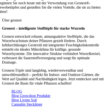
eginnen Sie noch heute mit der Verwendung von Gronest®-
ewebetöpfen und genießen Sie die vielen Vorteile, die sie zu bieten
aben!
Über gronest
Gronest – intelligente Stofftöpfe für starke Wurzeln
Gronest entwickelt robuste, atmungsaktive Stofftöpfe, die das
Wurzelwachstum deiner Pflanzen gezielt fördern. Durch
luftdurchlässiges Geotextil mit integrierter Feuchtigkeitskontrolle
entsteht ein ideales Mikroklima für kräftige, gesunde
Wurzelsysteme. Die innovative Struktur verhindert Wurzelkreisel,
verbessert die Sauerstoffversorgung und sorgt für optimale
Drainage.
Gronest-Töpfe sind langlebig, wiederverwendbar und
umweltfreundlich – perfekt für Indoor- und Outdoor-Gärtner, die
Wert auf Qualität und Nachhaltigkeit legen. Jetzt entdecken und mit
Gronest die Basis für vitale Pflanzen schaffen!
BLOG
Blog Growshop Produkte
Blog Living Soil
Cannabis Stecklinge