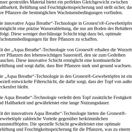
nser geotextiles Material bietet ein perfektes Gleichgewicht zwischen
altbarkeit, Belüftung und Feuchtigkeitsspeicherung und stellt sicher, da
hre Pflanzen die bestmöglichen Wachstumsbedingungen vorfinden.
ie innovative Aqua Breathe“-Technologie in Gronest’s®-Gewebetöpfe
rmöglicht eine präzise Wasserableitung, die nur am Boden des Behälter
rfolgt. Diese weniger durchlässige Schicht trägt dazu bei, optimale
achstumsbedingungen für Ihre Pflanzen zu schaffen.
it der „Aqua Breathe“-Technologie von Gronest® erhalten die Wurzel
hrer Pflanzen den lebenswichtigen Sauerstoff, den sie zum Gedeihen
rauchen. Diese innovative Schicht ermöglicht eine kontinuierliche
elüftung und sorgt dafür, dass Ihre Pflanzen stark und gesund wachsen.
ie „Aqua Breathe“-Technologie in den Gronest®-Gewebetöpfen ist ei
peziell entwickelte Filterschicht, die dafür sorgt, dass der Topf von auße
eckenfrei bleibt.
ie Aqua Breathe“-Technologie verleiht dem Topf zusätzliche Festigkeit
nd Haltbarkeit und gewährleistet eine lange Nutzungsdauer.
it der innovativen Aqua Breathe“-Technologie bieten die Gronest®-
ewebetöpfe zahlreiche Vorteile gegenüber herkömmlichen
unststofftöpfen. Die spezielle Schicht gewährleistet eine optimale
elüftung und Feuchtigkeitsspeicherung für die Pflanzen, was zu einem