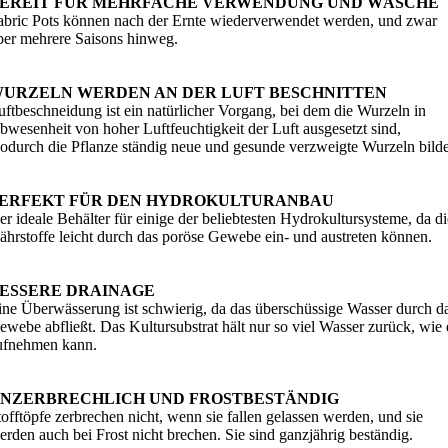
EREIT FÜR MEHRFACHE VERWENDUNG UND WÄSCHE
abric Pots können nach der Ernte wiederverwendet werden, und zwar
ber mehrere Saisons hinweg.
URZELN WERDEN AN DER LUFT BESCHNITTEN
uftbeschneidung ist ein natürlicher Vorgang, bei dem die Wurzeln in
bwesenheit von hoher Luftfeuchtigkeit der Luft ausgesetzt sind,
odurch die Pflanze ständig neue und gesunde verzweigte Wurzeln bilde
ERFEKT FÜR DEN HYDROKULTURANBAU
er ideale Behälter für einige der beliebtesten Hydrokultursysteme, da di
ährstoffe leicht durch das poröse Gewebe ein- und austreten können.
ESSERE DRAINAGE
ine Überwässerung ist schwierig, da das überschüssige Wasser durch d
ewebe abfließt. Das Kultursubstrat hält nur so viel Wasser zurück, wie 
ufnehmen kann.
NZERBRECHLICH UND FROSTBESTÄNDIG
tofftöpfe zerbrechen nicht, wenn sie fallen gelassen werden, und sie
erden auch bei Frost nicht brechen. Sie sind ganzjährig beständig.