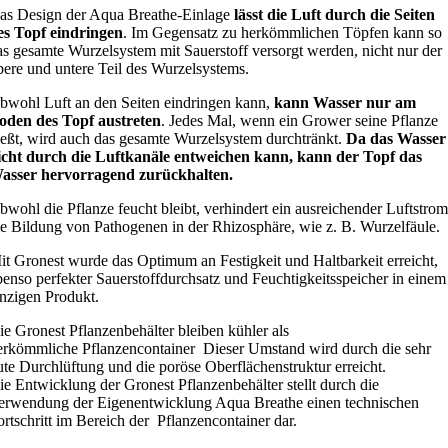
as Design der Aqua Breathe-Einlage
lässt die Luft durch die Seiten
es Topf eindringen
. Im Gegensatz zu herkömmlichen Töpfen kann so
as gesamte Wurzelsystem mit Sauerstoff versorgt werden, nicht nur der
bere und untere Teil des Wurzelsystems.
bwohl Luft an den Seiten eindringen kann,
kann Wasser nur am
oden des Topf austreten
. Jedes Mal, wenn ein Grower seine Pflanze
ießt, wird auch das gesamte Wurzelsystem durchtränkt.
Da das Wasser
icht durch die Luftkanäle entweichen kann, kann der Topf das
asser hervorragend zurückhalten.
bwohl die Pflanze feucht bleibt, verhindert ein ausreichender Luftstrom
ie Bildung von Pathogenen in der Rhizosphäre, wie z. B. Wurzelfäule.
it Gronest wurde das Optimum an Festigkeit und Haltbarkeit erreicht,
benso perfekter Sauerstoffdurchsatz und Feuchtigkeitsspeicher in einem
inzigen Produkt.
ie Gronest Pflanzenbehälter bleiben kühler als
erkömmliche Pflanzencontainer Dieser Umstand wird durch die sehr
ute Durchlüftung und die poröse Oberflächenstruktur erreicht.
ie Entwicklung der Gronest Pflanzenbehälter stellt durch die
erwendung der Eigenentwicklung Aqua Breathe einen technischen
ortschritt im Bereich der Pflanzencontainer dar.