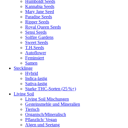
Humboldt Seeds
Kannabia Seeds
Mary Jane Seed
Paradise Seeds
Ripper Seeds
Royal Queen Seeds
Sensi Seeds
Solfire Gardens
Sweet Seeds
T.H.Seeds
Autoflower
Feminsiert
Samen
Stecklinge
Hybrid
Indica-lastig
Sativa-lastig
Starke THC-Sorten (25 %+)
Living Soil
Living Soil Mischungen
Gesteinsmehle und Mineralien
Tierisch
Organisch/Mineralisch
Pflanzlich/ Vegan
Algen und Seetang