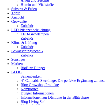
Algen und Seetang
Humin und Vitalstoffe
Substrat & Erden
Töpfe
Anzucht
Growzelte
Zubehör
LED Pflanzenbeleuchtung
LED-Growlampen
Zubehör
Klima & Lüftung
Zubehör
Bewässerungstechnik
Zubehör
Sonstiges
Marken
BioBizz Dünger
BLOG
Samenbanken
🌱 Cannabis-Stecklinge: Die perfekte Ergänzung zu un
Blog Growshop Produkte
Komposttee
Dünger Informationen
Informationen zur Düngung in der Blütephase
Blog Living Soil