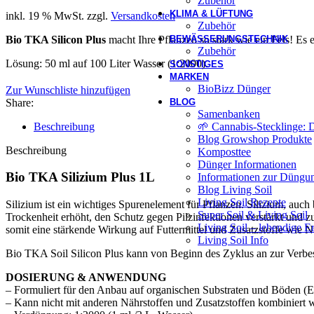
Zubehör
KLIMA & LÜFTUNG
inkl. 19 % MwSt.
zzgl.
Versandkosten
Zubehör
BEWÄSSERUNGSTECHNIK
Bio TKA Silicon Plus
macht Ihre Pflanzen so stark wie ein Fels! Es e
Zubehör
Lösung: 50 ml auf 100 Liter Wasser (1:2000).
SONSTIGES
MARKEN
BioBizz Dünger
Zur Wunschliste hinzufügen
BLOG
Share:
Samenbanken
🌱 Cannabis-Stecklinge: 
Beschreibung
Blog Growshop Produkte
Beschreibung
Komposttee
Dünger Informationen
Bio TKA Silizium Plus 1L
Informationen zur Düngun
Blog Living Soil
Living Soil Rezepte
Silizium ist ein wichtiges Spurenelement für Pflanzen. Silizium, auc
Super Soil & Living Soil
Trockenheit erhöht, den Schutz gegen Pilzinfektionen verstärkt und 
Living Soil – lebendige E
somit eine stärkende Wirkung auf Futtermittel und Zusatzstoffe wie N
Living Soil Info
Bio TKA Soil Silicon Plus kann von Beginn des Zyklus an zur Verbe
DOSIERUNG & ANWENDUNG
– Formuliert für den Anbau auf organischen Substraten und Böden (E
– Kann nicht mit anderen Nährstoffen und Zusatzstoffen kombiniert 