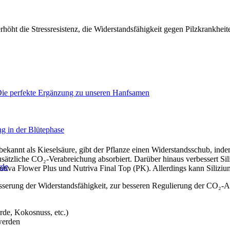
rhöht die Stressresistenz, die Widerstandsfähigkeit gegen Pilzkrankheit
Die perfekte Ergänzung zu unseren Hanfsamen
g in der Blütephase
h bekannt als Kieselsäure, gibt der Pflanze einen Widerstandsschub, i
zusätzliche CO₂-Verabreichung absorbiert. Darüber hinaus verbessert 
rde
utiva Flower Plus und Nutriva Final Top (PK). Allerdings kann Siliziu
sserung der Widerstandsfähigkeit, zur besseren Regulierung der CO₂-
rde, Kokosnuss, etc.)
werden