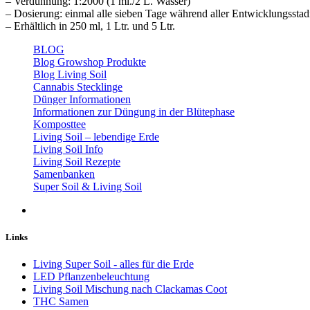
– Verdünnung: 1:2000 (1 ml./2 L. Wasser)
– Dosierung: einmal alle sieben Tage während aller Entwicklungsstadie
– Erhältlich in 250 ml, 1 Ltr. und 5 Ltr.
BLOG
Blog Growshop Produkte
Blog Living Soil
Cannabis Stecklinge
Dünger Informationen
Informationen zur Düngung in der Blütephase
Komposttee
Living Soil – lebendige Erde
Living Soil Info
Living Soil Rezepte
Samenbanken
Super Soil & Living Soil
Links
Living Super Soil - alles für die Erde
LED Pflanzenbeleuchtung
Living Soil Mischung nach Clackamas Coot
THC Samen