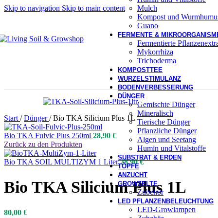
Mulch
Skip to navigation
Skip to main content
Kompost und Wurmhumu
Guano
FERMENTE & MIKROORGANISM
Fermentierte Pflanzenext
Mykorrhiza
Trichoderma
KOMPOSTTEE
WURZELSTIMULANZ
BODENVERBESSERUNG
DÜNGER
Gemischte Dünger
Mineralisch
Start
/
Dünger
/
Bio TKA Silicium Plus 1L
Tierische Dünger
Pflanzliche Dünger
Bio TKA Fulvic Plus 250ml
28,90
€
Algen und Seetang
Zurück zu den Produkten
Humin und Vitalstoffe
SUBSTRAT & ERDEN
Bio TKA SOIL MULTIZYM 1 Liter
28,90
€
TÖPFE
ANZUCHT
Bio TKA Silicium Plus 1L
GROWZELTE
Zubehör
LED PFLANZENBELEUCHTUNG
LED-Growlampen
80,00
€