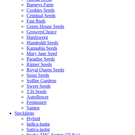
Barneys Farm
Cookies Seeds
Criminal Seeds
Fast Buds
Green House Seeds
GrowersChoice
Hanfzwerg
Humboldt Seeds
Kannabia Seeds
Mary Jane Seed
Paradise Seeds
Ripper Seeds
Royal Queen Seeds
Sensi Seeds
Solfire Gardens
Sweet Seeds
T.H.Seeds
Autoflower
Feminsiert
Samen
Stecklinge
Hybrid
Indica-lastig
Sativa-lastig
Starke THC-Sorten (25 %+)