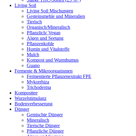
Living Soil
Living Soil Mischungen
Gesteinsmehle und Mineralien
Tierisch
Organisch/Mineralisch
Pflanzlich/ Vegan
Algen und Seetang
Pflanzenkohle
Humin und Vitalstoffe
Mulch
Kompost und Wurmhumus
Guano
Fermente & Mikroorganismen
Fermentierte Pflanzenextrakt FPE
Mykorrhiza
Trichoderma
Komposttee
Wurzelstimulanz
Bodenverbesserung
Dünger
Gemischte Dünger
Mineralisch
Tierische Dünger
Pflanzliche Dünger