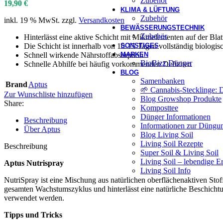
Zubehör
19,90
€
KLIMA & LÜFTUNG
Zubehör
inkl. 19 % MwSt.
zzgl.
Versandkosten
BEWÄSSERUNGSTECHNIK
Zubehör
Hinterlässt eine aktive Schicht mit Mikroelementen auf der Blat
SONSTIGES
Die Schicht ist innerhalb von 10-15 Tagen vollständig biologi
MARKEN
Schnell wirkende Nährstoffabsorption
BioBizz Dünger
Schnelle Abhilfe bei häufig vorkommenden Defiziten
BLOG
Samenbanken
Brand
Aptus
🌱 Cannabis-Stecklinge: 
Zur Wunschliste hinzufügen
Blog Growshop Produkte
Share:
Komposttee
Dünger Informationen
Beschreibung
Informationen zur Düngun
Über Aptus
Blog Living Soil
Living Soil Rezepte
Beschreibung
Super Soil & Living Soil
Living Soil – lebendige E
Aptus Nutrispray
Living Soil Info
NutriSpray ist eine Mischung aus natürlichen oberflächenaktiven Stof
gesamten Wachstumszyklus und hinterlässt eine natürliche Beschicht
verwendet werden.
Tipps und Tricks