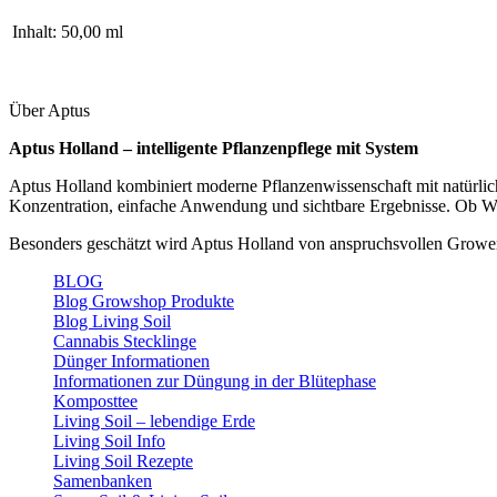
Inhalt:
50,00 ml
Über Aptus
Aptus Holland – intelligente Pflanzenpflege mit System
Aptus Holland kombiniert moderne Pflanzenwissenschaft mit natürlich
Konzentration, einfache Anwendung und sichtbare Ergebnisse. Ob Wurz
Besonders geschätzt wird Aptus Holland von anspruchsvollen Growern,
BLOG
Blog Growshop Produkte
Blog Living Soil
Cannabis Stecklinge
Dünger Informationen
Informationen zur Düngung in der Blütephase
Komposttee
Living Soil – lebendige Erde
Living Soil Info
Living Soil Rezepte
Samenbanken