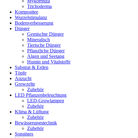
Mykorrhiza
Trichoderma
Komposttee
Wurzelstimulanz
Bodenverbesserung
Dünger
Gemischte Dünger
Mineralisch
Tierische Dünger
Pflanzliche Dünger
Algen und Seetang
Humin und Vitalstoffe
Substrat & Erden
Töpfe
Anzucht
Growzelte
Zubehör
LED Pflanzenbeleuchtung
LED-Growlampen
Zubehör
Klima & Lüftung
Zubehör
Bewässerungstechnik
Zubehör
Sonstiges