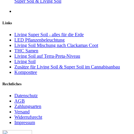
Super Soil & Living Soil
Links
Living Super Soil - alles für die Erde
LED Pflanzenbeleuchtung
Living Soil Mischung nach Clackamas Coot
THC Samen
Living Soil auf Terra-Preta-Niveau
Living Soil
Zusätze für Living Soil & Super Soil im Cannabisanbau
Komposttee
Rechtliches
Datenschutz
AGB
Zahlungsarten
Versand
Widerrufsrecht
Impressum