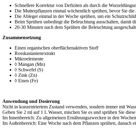
Schnellere Korrektur von Defiziten als durch die Wurzeldüngu
Die Mutterpflanzen einmal wöchentlich sprühen, bevor Sie die 
Die Ableger einmal in der Woche sprühen, um ein Schutzschil
Beim Sprühen unbedingt die Beleuchtung ausschalten, damit die
20-30 Minuten nach dem Sprühen die Beleuchtung ausgeschalte
Zusammensetzung
Einen organischen oberflächenaktiven Stoff
Rosskastanienextrakt
Mikroelemente
◊ Mangan (Mn)
◊ Schwefel (S)
◊ Zink (Zn)
◊ Eisen (Fe)
Anwendung und Dosierung
Nicht in konzentriertem Zustand verwenden, sondern immer mit Wass
Geben Sie 2 ml auf 1 L Wasser, mischen Sie es und sprühen Sie diese 
Im Innenbereich: Zu allgemeinen Ernährungszwecken in den Wochen 1
Im Außenbereich: Eine Woche nach dem Pflanzen sprühen, danach ei