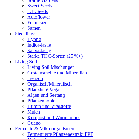
Solfire Gardens
Sweet Seeds
T.H.Seeds
Autoflower
Feminsiert
Samen
Stecklinge
Hybrid
Indica-lastig
Sativa-lastig
Starke THC-Sorten (25 %+)
Living Soil
Living Soil Mischungen
Gesteinsmehle und Mineralien
Tierisch
Organisch/Mineralisch
Pflanzlich/ Vegan
Algen und Seetang
Pflanzenkohle
Humin und Vitalstoffe
Mulch
Kompost und Wurmhumus
Guano
Fermente & Mikroorganismen
Fermentierte Pflanzenextrakt FPE