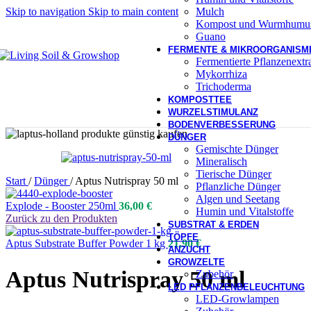
Mulch
Skip to navigation
Skip to main content
Kompost und Wurmhumu
Guano
FERMENTE & MIKROORGANISM
Fermentierte Pflanzenext
Mykorrhiza
Trichoderma
KOMPOSTTEE
WURZELSTIMULANZ
BODENVERBESSERUNG
DÜNGER
Gemischte Dünger
Mineralisch
Tierische Dünger
Start
/
Dünger
/
Aptus Nutrispray 50 ml
Pflanzliche Dünger
Algen und Seetang
Explode - Booster 250ml
36,00
€
Humin und Vitalstoffe
Zurück zu den Produkten
SUBSTRAT & ERDEN
TÖPFE
Aptus Substrate Buffer Powder 1 kg
21,90
€
ANZUCHT
GROWZELTE
Aptus Nutrispray 50 ml
Zubehör
LED PFLANZENBELEUCHTUNG
LED-Growlampen